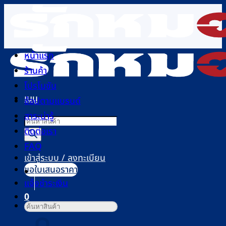
ข้าม
ไป
ยัง
เนื้อหา
หน้าแรก
ร้านค้า
โปรโมชัน
เมนู
ช้อปตามแบรนด์
สาระน่ารู้
Products
ติดต่อเรา
search
FAQ
เข้าสู่ระบบ / ลงทะเบียน
ขอใบเสนอราคา
แจ้งชำระเงิน
0
ค้นหา:
ตะกร้าสินค้า