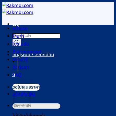
ข้าม
ไป
ยัง
เมนู
เนื้อหา
หน้าแรก
Products
ร้านค้า
search
โปรโมชัน
ช้อปตามแบรนด์
เข้าสู่ระบบ / ลงทะเบียน
สาระน่ารู้
ติดต่อเรา
0
FAQ
ตะกร้าสินค้า
ขอใบเสนอราคา
แจ้งชำระเงิน
ค้นหา:
ไม่มีสินค้าในตะกร้า