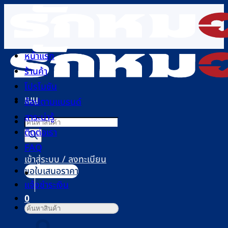
ข้าม
ไป
ยัง
เนื้อหา
หน้าแรก
ร้านค้า
โปรโมชัน
เมนู
ช้อปตามแบรนด์
สาระน่ารู้
Products
ติดต่อเรา
search
FAQ
เข้าสู่ระบบ / ลงทะเบียน
ขอใบเสนอราคา
แจ้งชำระเงิน
0
ค้นหา:
ตะกร้าสินค้า