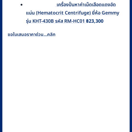
เครื่องปั่นหาค่าเม็ดเลือดแดงอัด
แน่น (Hematocrit Centrifuge) ยี่ห้อ Gemmy
รุ่น KHT-430B รหัส RM-HC01
฿
23,300
ขอใบเสนอราคาด่วน...คลิก