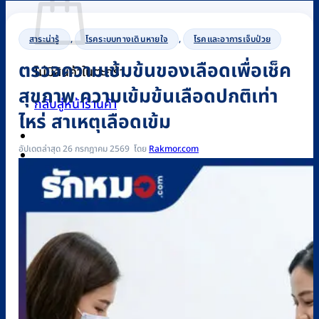
สาระน่ารู้
,
โรคระบบทางเดินหายใจ
,
โรคและอาการเจ็บป่วย
ตรวจความเข้มข้นของเลือดเพื่อเช็ค
ไม่มีสินค้าในตะกร้า
สุขภาพ ความเข้มข้นเลือดปกติเท่า
กลับสู่หน้าร้านค้า
ไหร่ สาเหตุเลือดเข้ม
อัปเดตล่าสุด 26 กรกฎาคม 2569
Rakmor.com
0