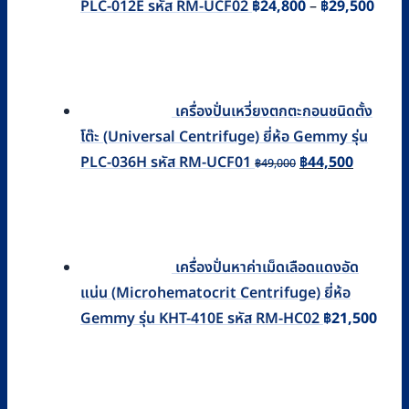
Price
PLC-012E รหัส RM-UCF02
฿
24,800
–
฿
29,500
rang
฿24,
thro
฿29,
เครื่องปั่นเหวี่ยงตกตะกอนชนิดตั้ง
โต๊ะ (Universal Centrifuge) ยี่ห้อ Gemmy รุ่น
Original
Current
PLC-036H รหัส RM-UCF01
฿
44,500
฿
49,000
price
price
was:
is:
฿49,000.
฿44,500.
เครื่องปั่นหาค่าเม็ดเลือดแดงอัด
แน่น (Microhematocrit Centrifuge) ยี่ห้อ
Gemmy รุ่น KHT-410E รหัส RM-HC02
฿
21,500