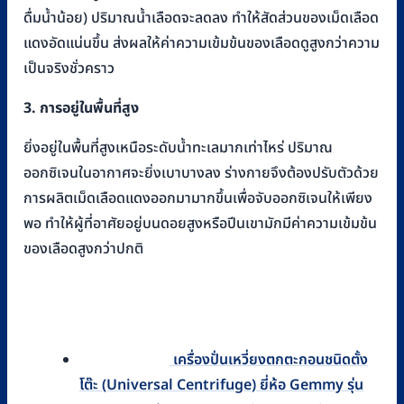
ดื่มน้ำน้อย) ปริมาณน้ำเลือดจะลดลง ทำให้สัดส่วนของเม็ดเลือด
แดงอัดแน่นขึ้น ส่งผลให้ค่าความเข้มข้นของเลือดดูสูงกว่าความ
เป็นจริงชั่วคราว
3. การอยู่ในพื้นที่สูง
ยิ่งอยู่ในพื้นที่สูงเหนือระดับน้ำทะเลมากเท่าไหร่ ปริมาณ
ออกซิเจนในอากาศจะยิ่งเบาบางลง ร่างกายจึงต้องปรับตัวด้วย
การผลิตเม็ดเลือดแดงออกมามากขึ้นเพื่อจับออกซิเจนให้เพียง
พอ ทำให้ผู้ที่อาศัยอยู่บนดอยสูงหรือปีนเขามักมีค่าความเข้มข้น
ของเลือดสูงกว่าปกติ
เครื่องปั่นเหวี่ยงตกตะกอนชนิดตั้ง
โต๊ะ (Universal Centrifuge) ยี่ห้อ Gemmy รุ่น