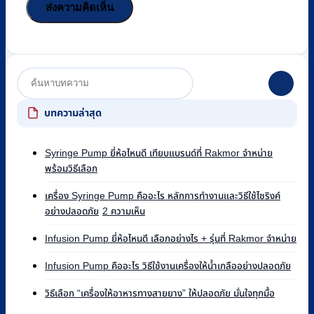
บทความล่าสุด
Syringe Pump ยี่ห้อไหนดี เทียบแบรนด์ที่ Rakmor จำหน่าย
ไม่มี
พร้อมวิธีเลือก
ความ
เห็น
เครื่อง Syringe Pump คืออะไร หลักการทำงานและวิธีใช้ไซริงค์
บน
บน
อย่างปลอดภัย
2 ความเห็น
Syringe
เครื่อง
Pump
ไม่มี
Syringe
Infusion Pump ยี่ห้อไหนดี เลือกอย่างไร + รุ่นที่ Rakmor จำหน่าย
ยี่ห้อ
ควา
Pump
ไหน
ไม่มี
เห็น
คือ
Infusion Pump คืออะไร วิธีใช้งานเครื่องให้น้ำเกลืออย่างปลอดภัย
ดี
ความ
บน
อะไร
ไม่มี
เทียบ
เห็น
Infu
วิธีเลือก “เครื่องให้อาหารทางสายยาง” ให้ปลอดภัย มั่นใจทุกมื้อ
หลัก
ความ
บน
แบรนด์
Pu
การ