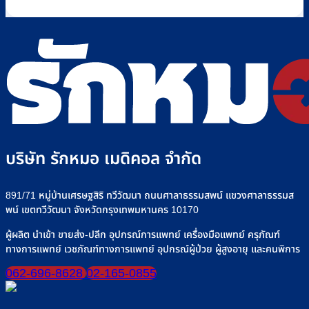
เห็น
Infus
ที่
ยี่ห้อ
ทำงาน
บน
Pum
Rakmor
ไหน
และ
วิธี
คือ
จำหน่าย
ดี
วิธี
เลือก
อะไร
พร้อม
เลือ
ใช้
“เครื่อง
วิธี
วิธี
อย่า
ไซ
ให้
ใช้
เลือก
+
ริงค์
อาหาร
งาน
รุ่น
อย่าง
ทาง
เครื่อง
ที่
ปลอดภัย
สาย
ให้
Rak
ยาง”
น้ำ
จำหน
ให้
เกลือ
บริษัท รักหมอ เมดิคอล จำกัด
ปลอดภัย
อย่าง
มั่นใจ
ปลอดภ
ทุก
891/71 หมู่บ้านเศรษฐสิริ ทวีวัฒนา ถนนศาลาธรรมสพน์ แขวงศาลาธรรมส
มื้อ
พน์ เขตทวีวัฒนา จังหวัดกรุงเทพมหานคร 10170
ผู้ผลิต นำเข้า ขายส่ง-ปลีก อุปกรณ์การแพทย์ เครื่องมือแพทย์ ครุภัณฑ์
ทางการแพทย์ เวชภัณฑ์ทางการแพทย์ อุปกรณ์ผู้ป่วย ผู้สูงอายุ และคนพิการ
062-696-8628
02-165-0855