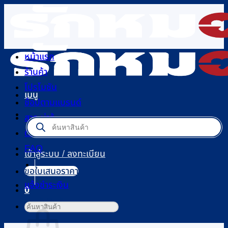
ข้าม
ไป
ยัง
เนื้อหา
หน้าแรก
ร้านค้า
โปรโมชัน
เมนู
ช้อปตามแบรนด์
สาระน่ารู้
Products
search
ติดต่อเรา
FAQ
เข้าสู่ระบบ / ลงทะเบียน
ขอใบเสนอราคา
แจ้งชำระเงิน
0
ตะกร้าสินค้า
ค้นหา: