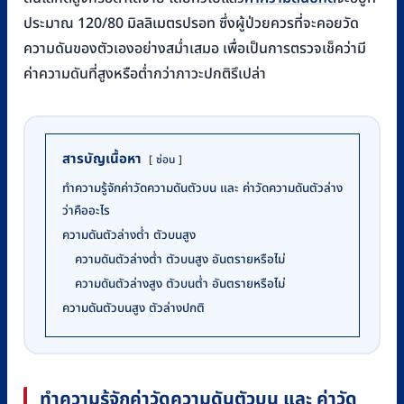
ประมาณ 120/80 มิลลิเมตรปรอท ซึ่งผู้ป่วยควรที่จะคอยวัด
ความดันของตัวเองอย่างสม่ำเสมอ เพื่อเป็นการตรวจเช็คว่ามี
ค่าความดันที่สูงหรือต่ำกว่าภาวะปกติรึเปล่า
สารบัญเนื้อหา
ซ่อน
ทำความรู้จักค่าวัดความดันตัวบน และ ค่าวัดความดันตัวล่าง
ว่าคืออะไร
ความดันตัวล่างต่ำ ตัวบนสูง
ความดันตัวล่างต่ำ ตัวบนสูง อันตรายหรือไม่
ความดันตัวล่างสูง ตัวบนต่ำ อันตรายหรือไม่
ความดันตัวบนสูง ตัวล่างปกติ
ทำความรู้จักค่าวัดความดันตัวบน และ ค่าวัด