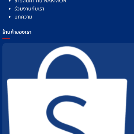
ขายสินค้า กับ RAKMOR
ร่วมงานกับเรา
บทความ
ร้านค้าของเรา