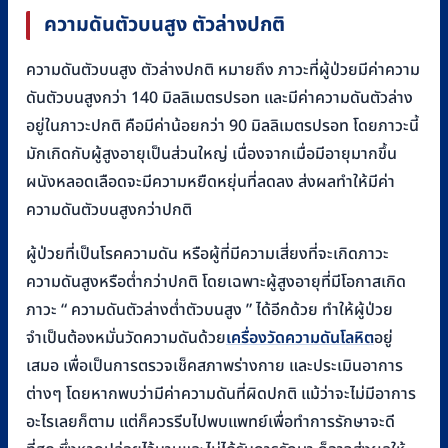
ความดันตัวบนสูง ตัวล่างปกติ
ความดันตัวบนสูง ตัวล่างปกติ หมายถึง ภาวะที่ผู้ป่วยมีค่าความ
ดันตัวบนสูงกว่า 140 มิลลิเมตรปรอท และมีค่าความดันตัวล่าง
อยู่ในภาวะปกติ คือมีค่าน้อยกว่า 90 มิลลิเมตรปรอท โดยภาวะนี้
มักเกิดกับผู้สูงอายุเป็นส่วนใหญ่ เนื่องจากเมื่อมีอายุมากขึ้น
ผนังหลอดเลือดจะมีความหยืดหยุ่นที่ลดลง ส่งผลทำให้มีค่า
ความดันตัวบนสูงกว่าปกติ
ผู้ป่วยที่เป็นโรคความดัน หรือผู้ที่มีความเสี่ยงที่จะเกิดภาวะ
ความดันสูงหรือต่ำกว่าปกติ โดยเฉพาะผู้สูงอายุที่มีโอกาสเกิด
ภาวะ “ ความดันตัวล่างต่ำตัวบนสูง ” ได้อีกด้วย ทำให้ผู้ป่วย
จำเป็นต้องหมั่นวัดความดันด้วย
เครื่องวัดความดันโลหิต
อยู่
เสมอ เพื่อเป็นการตรวจเช็คสภาพร่างกาย และประเมินอาการ
ต่างๆ โดยหากพบว่ามีค่าความดันที่ผิดปกติ แม้ว่าจะไม่มีอาการ
อะไรเลยก็ตาม แต่ก็ควรรีบไปพบแพทย์เพื่อทำการรักษาจะดี