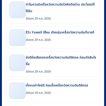
ทำไมควรมีเครื่องวัดความดันโลหิตติดบ้าน ประโยชน์ที่
ได้รับ
อัปเดต 29 ก.ค. 2026
รีวิว Yuwell ดีไหม เทียบรุ่นเครื่องวัดความดันที่ขายดี
อัปเดต 29 ก.ค. 2026
ข้อดีข้อเสียของเครื่องวัดความดันดิจิตอล ก่อนตัดสินใจ
ซื้อ
อัปเดต 29 ก.ค. 2026
ตั้งงบเท่าไหร่ดี ก่อนซื้อเครื่องวัดความดันดิจิตอล
อัปเดต 29 ก.ค. 2026