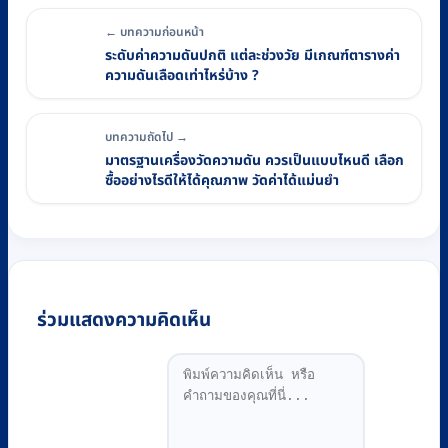
← บทความก่อนหน้า
ระดับค่าความดันปกติ แต่ละช่วงวัย มีเกณฑ์ตารางค่า
ความดันเลือดเท่าไหร่บ้าง ?
บทความถัดไป →
มาตรฐานเครื่องวัดความดัน ควรเป็นแบบไหนดี เลือก
ซื้ออย่างไรดีให้ได้คุณภาพ วัดค่าได้แม่นยำ
ร่วมแสดงความคิดเห็น