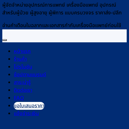
ผู้จัดจำหน่ายอุปกรณ์การแพทย์ เครื่องมือแพทย์ อุปกรณ์
สำหรับผู้ป่วย ผู้สูงอายุ ผู้พิการ แบบครบวงจร ราคาส่ง-ปลีก
อ่านคำเตือนในฉลากและเอกสารกำกับเครื่องมือแพทย์ก่อนใช้
หน้าแรก
ร้านค้า
โปรโมชัน
ช้อปตามแบรนด์
สาระน่ารู้
ติดต่อเรา
FAQ
ขอใบเสนอราคา
แจ้งชำระเงิน