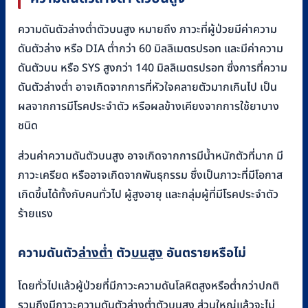
ความดันตัวล่างต่ำตัวบนสูง หมายถึง ภาวะที่ผู้ป่วยมีค่าความ
ดันตัวล่าง หรือ DIA ต่ำกว่า 60 มิลลิเมตรปรอท และมีค่าความ
ดันตัวบน หรือ SYS สูงกว่า 140 มิลลิเมตรปรอท ซึ่งการที่ความ
ดันตัวล่างต่ำ อาจเกิดจากการที่หัวใจคลายตัวมากเกินไป เป็น
ผลจากการมีโรคประจำตัว หรือผลข้างเคียงจากการใช้ยาบาง
ชนิด
ส่วนค่าความดันตัวบนสูง อาจเกิดจากการมีน้ำหนักตัวที่มาก มี
ภาวะเครียด หรืออาจเกิดจากพันธุกรรม ซึ่งเป็นภาวะที่มีโอกาส
เกิดขึ้นได้ทั้งกับคนทั่วไป ผู้สูงอายุ และกลุ่มผู้ที่มีโรคประจำตัว
ร้ายแรง
ความดันตัว
ล่างต่ำ
ตัว
บนสูง
อันตรายหรือไม่
โดยทั่วไปแล้วผู้ป่วยที่มีภาวะความดันโลหิตสูงหรือต่ำกว่าปกติ
รวมถึงมีภาวะความดันตัวล่างต่ำตัวบนสูง ส่วนใหญ่แล้วจะไม่