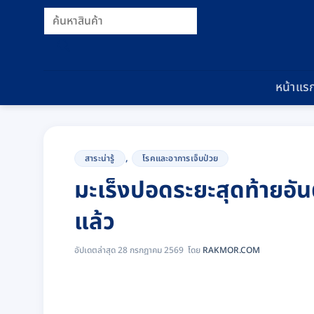
ข้าม
Products
ไป
search
ยัง
เนื้อหา
หน้าแร
,
สาระน่ารู้
โรคและอาการเจ็บป่วย
มะเร็งปอดระยะสุดท้ายอันตร
แล้ว
อัปเดตล่าสุด 28 กรกฎาคม 2569
RAKMOR.COM