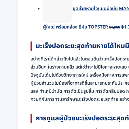
ชุดช่วยหายใจแบบมือบีบ M
Ori
ผู้ใหญ่ พร้อมกล่อง ยี่ห้อ TOPSTER
฿
1,
฿
1,900
pri
was
มะเร็งปอดระยะสุดท้ายหายได้ไหมมีว
฿1,
อย่างที่เราได้กล่าวถึงไปแล้วในตอนต้นว่ามะเร็งปอดระย
ส่วนอื่นๆ ในร่างกายแล้ว แต่ใช่ว่าจะไม่มีโอกาสหายเลย 
ปัจจุบันเต็มไปด้วยวิทยาการใหม่ เครื่องมือทางการแพทย
ผู้ป่วยจำนวนไม่น้อยที่อาการดีขึ้นสามารถประคับประค
แสง ทำเคมีบำบัด การตัดเป็นรูปลิ่ม การตัดกลีบปอ
ควบคู่กับการทานยารักษามะเร็งปอดระยะสุดท้าย อย่างไร
การดูแลผู้ป่วยมะเร็งปอดระยะสุดท