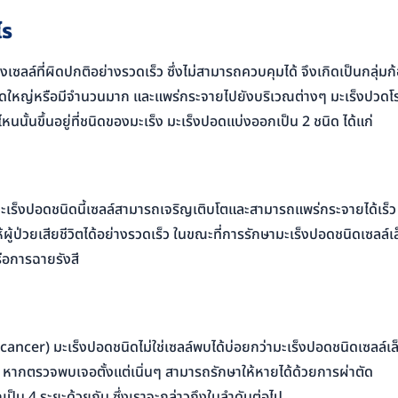
ไร
เซลล์ที่ผิดปกติอย่างรวดเร็ว ซึ่งไม่สามารถควบคุมได้ จึงเกิดเป็นกลุ่มก
นาดใหญ่หรือมีจำนวนมาก และแพร่กระจายไปยังบริเวณต่างๆ มะเร็งปวดโ
ไหนนั้นขึ้นอยู่ที่ชนิดของมะเร็ง มะเร็งปอดแบ่งออกเป็น 2 ชนิด ได้แก่
มะเร็งปอดชนิดนี้เซลล์สามารถเจริญเติบโตและสามารถแพร่กระจายได้เร็ว
ห้ผู้ป่วยเสียชีวิตได้อย่างรวดเร็ว ในขณะที่การรักษามะเร็งปอดชนิดเซลล์เ
รือการฉายรังสี
 cancer) มะเร็งปอดชนิดไม่ใช่เซลล์พบได้บ่อยกว่ามะเร็งปอดชนิดเซลล์เล
ก หากตรวจพบเจอตั้งแต่เนิ่นๆ สามารถรักษาให้หายได้ด้วยการผ่าตัด
เป็น 4 ระยะด้วยกัน ซึ่งเราจะกล่าวถึงในลำดับต่อไป