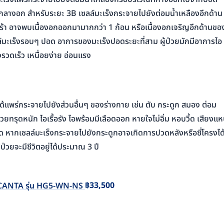
ลางอก สำหรับระยะ 3B เซลล์มะเร็งกระจายไปยังต่อมน้ำเหลืองอีกด้าน
ร้า อาจพบเนื้องอกออกมามากกว่า 1 ก้อน หรือเนื้องอกเจริญอีกด้านขอ
ล์มะเร็งรอบๆ ปอด อาการของมะเร็งปอดระยะที่สาม ผู้ป่วยมักมีอาการไอ
งรวดเร็ว เหนื่อยง่าย อ่อนแรง
ได้แพร่กระจายไปยังส่วนอื่นๆ ของร่างกาย เช่น ตับ กระดูก สมอง ต่อม
ยทรุดหนัก ไอเรื้อรัง ไอพร้อมมีเลือดออก หายใจไม่อิ่ม หอบวี้ด เสียงแ
ชัด หากเซลล์มะเร็งกระจายไปยังกระดูกอาจเกิดการปวดหลังหรือซี่โครงได
้ป่วยจะมีชีวิตอยู่ได้ประมาณ 3 ปี
ตร CANTA รุ่น HG5-WN-NS
฿
33,500