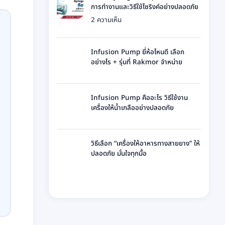
บน
การทำงานและวิธีใช้ไซริงค์อย่างปลอดภัย
Syringe
บน
2 ความเห็น
Pump
เครื่อง
ยี่ห้อ
Syringe
ไหน
Pump
Infusion Pump ยี่ห้อไหนดี เลือก
ดี
คือ
อย่างไร + รุ่นที่ Rakmor จำหน่าย
เทียบ
อะไร
แบรนด์
ไม่มี
หลัก
ที่
ความ
การ
Rakmor
เห็น
Infusion Pump คืออะไร วิธีใช้งาน
ทำงาน
จำหน่าย
บน
เครื่องให้น้ำเกลืออย่างปลอดภัย
และ
พร้อม
Infusion
วิธี
ไม่มี
วิธี
Pump
ใช้
ความ
เลือก
ยี่ห้อ
ไซ
เห็น
วิธีเลือก “เครื่องให้อาหารทางสายยาง” ให้
ไหน
บน
ริงค์
ปลอดภัย มั่นใจทุกมื้อ
ดี
Infusion
อย่าง
เลือก
ไม่มี
Pump
ปลอดภัย
อย่างไร
ความ
คือ
+
เห็น
อะไร
รุ่น
บน
วิธี
ที่
วิธี
ใช้
Rakmor
เลือก
งาน
จำหน่าย