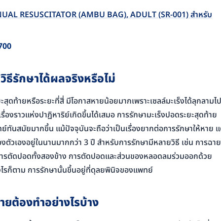
ANUAL RESUSCITATOR (AMBU BAG), ADULT (SR-001) สำหรับ
ginal
Current
700
ce
price
:
is:
ิธีรักษาได้ผลจริงหรือไม่
900.
฿1,700.
ะสุดท้ายหรือระยะที่สี่ มีโอกาสหายน้อยมากเพราะเซลล์มะเร็งได้ลุกลามไป
เรื่องราวแห่งปาฏิหาริย์เกิดขึ้นได้เสมอ การรักษามะเร็งปอดระยะสุดท้าย
์ทันสมัยมากขึ้น แม้ปัจจุบันจะถือว่าเป็นเรื่องยากต่อการรักษาให้หาย แต
องตัวเองอยู่ในนานมากกว่า 3 ปี สำหรับการรักษามีหลายวิธี เช่น การฉาย
ด การตัดปอดทั้งสองข้าง การตัดปอดและส่วนของหลอดลมร่วมออกด้วย
ก็ตาม การรักษานั้นขึ้นอยู่ที่ดุลยพินิจของแพทย์
้ายต้องทำอย่างไรบ้าง