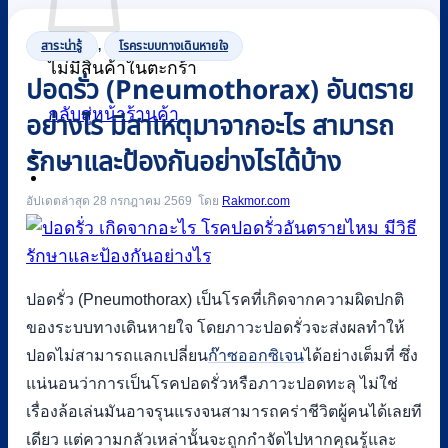
สาระน่ารู้
,
โรคระบบทางเดินหายใจ
ไม่มีสินค้าในตะกร้า
ปอดรั่ว (Pneumothorax) อันตราย
กลับสู่หน้าร้านค้า
อย่างไร มีสาเหตุมาจากอะไร สามารถ
รักษาและป้องกันอย่างไรได้บ้าง
0
อัปเดตล่าสุด 28 กรกฎาคม 2569
Rakmor.com
ปอดรั่ว (Pneumothorax) เป็นโรคที่เกิดจากความผิดปกติ
ของระบบทางเดินหายใจ โดยภาวะปอดรั่วจะส่งผลทำให้
ปอดไม่สามารถแลกเปลี่ยน
ก๊าซออกซิเจน
ได้อย่างเต็มที่ ซึ่ง
แน่นอนว่าการเป็นโรคปอดรั่วหรือภาวะปอดทะลุ ไม่ใช่
เรื่องล้อเล่นมันอาจรุนแรงจนสามารถคร่าชีวิตผู้คนได้เลยที
เดียว แต่ความกลัวเหล่านั้นจะถูกกำจัดไปหากคุณรู้และ