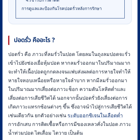
4.เข้ารับการผ่าตัด
การดูแลและป้องกันโรคปอดรั่วหลังการรักษา
ปอดรั่ว คืออะไร ?
ปอดรั่ว คือ ภาวะที่ลมรั่วในปอด โดยลมในถุงลมปอดจะรั่ว
เข้าไปยังช่องเยื่อหุ้มปอด หากลมรั่วออกมาในปริมาณมาก
จะทำให้เนื้อปอดถูกกดลงจนแฟบส่งผลต่อการหายใจทำให้
หายใจหอบเหนื่อยหรือหายใจลำบาก หากมีลมรั่วออกมา
ในปริมาณมากเสี่ยงต่อภาวะช็อก ความดันโลหิตต่ำและ
เสี่ยงต่อการเสียชีวิตได้ นอกจากนั้นปอดรั่วยังเสี่ยงต่อการ
เกิดภาวะแทรกซ้อนต่างๆ ขึ้น ซึ่งอาจนำไปสู่การเสียชีวิตได้
เช่นเดียวกัน ยกตัวอย่างเช่น
ระดับออกซิเจนในเลือดต่ำ
การอักเสบ การติดเชื้อหรือการมีของเหลวคั่งในปอด ภาวะ
น้ำท่วมปอด ไตเสื่อม ไตวาย เป็นต้น