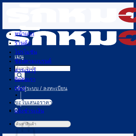
ข้าม
ไป
ยัง
เนื้อหา
หน้าแรก
ร้านค้า
โปรโมชัน
เมนู
ช้อปตามแบรนด์
Products
สาระน่ารู้
search
ติดต่อเรา
FAQ
เข้าสู่ระบบ / ลงทะเบียน
ขอใบเสนอราคา
0
แจ้งชำระเงิน
ตะกร้าสินค้า
ค้นหา: