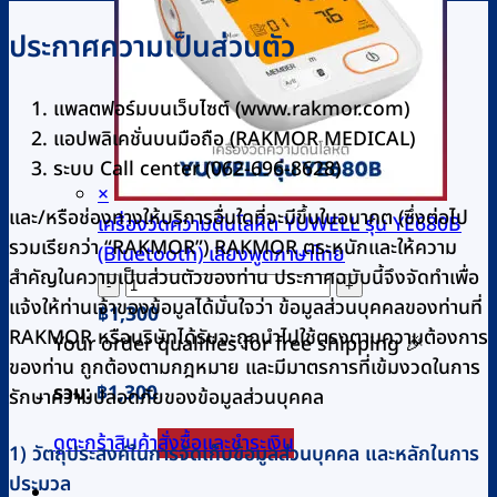
ประกาศความเป็นส่วนตัว
แพลตฟอร์มบนเว็บไซต์ (www.rakmor.com)
แอปพลิเคชั่นบนมือถือ (RAKMOR MEDICAL)
ระบบ Call center (062-696-8628)
×
และ/หรือช่องทางให้บริการอื่นใดที่จะมีขึ้นในอนาคต (ซึ่งต่อไป
เครื่องวัดความดันโลหิต YUWELL รุ่น YE680B
รวมเรียกว่า “RAKMOR”) RAKMOR ตระหนักและให้ความ
(Bluetooth) เสียงพูดภาษาไทย
สำคัญในความเป็นส่วนตัวของท่าน ประกาศฉบับนี้จึงจัดทำเพื่อ
จำนวน
แจ้งให้ท่านเจ้าของข้อมูลได้มั่นใจว่า ข้อมูลส่วนบุคคลของท่านที่
เครื่อง
฿
1,300
RAKMOR หรือบริษัทได้รับจะถูกนำไปใช้ตรงตามความต้องการ
วัด
Your order qualifies for free shipping 🎉
ของท่าน ถูกต้องตามกฎหมาย และมีมาตรการที่เข้มงวดในการ
ความ
รวม:
฿
1,300
รักษาความปลอดภัยของข้อมูลส่วนบุคคล
ดัน
โลหิต
ดูตะกร้าสินค้า
สั่งซื้อและชำระเงิน
1) วัตถุประสงค์ในการจัดเก็บข้อมูลส่วนบุคคล และหลักในการ
YUWELL
ประมวล
รุ่น