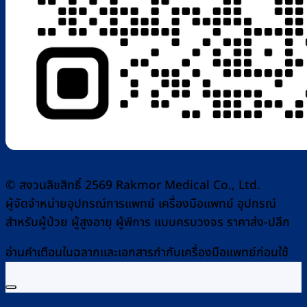
© สงวนลิขสิทธิ์ 2569 Rakmor Medical Co., Ltd.
ผู้จัดจำหน่ายอุปกรณ์การแพทย์ เครื่องมือแพทย์ อุปกรณ์
สำหรับผู้ป่วย ผู้สูงอายุ ผู้พิการ แบบครบวงจร ราคาส่ง-ปลีก
อ่านคำเตือนในฉลากและเอกสารกำกับเครื่องมือแพทย์ก่อนใช้