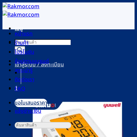
ข้าม
ไป
ยัง
เมนู
เนื้อหา
หน้าแรก
Products
ร้านค้า
search
โปรโมชัน
ช้อปตามแบรนด์
เข้าสู่ระบบ / ลงทะเบียน
สาระน่ารู้
ติดต่อเรา
1
FAQ
ตะกร้าสินค้า
ขอใบเสนอราคา
แจ้งชำระเงิน
ค้นหา: