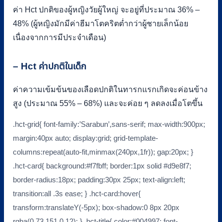
ค่า Hct ปกติของผู้หญิงวัยผู้ใหญ่ จะอยู่ที่ประมาณ 36% –
48% (ผู้หญิงมักมีค่าฮีมาโตคริตต่ำกว่าผู้ชายเล็กน้อย
เนื่องจากการมีประจำเดือน)
– Hct ค่าปกติในเด็ก
ค่าความเข้มข้นของเลือดปกติในทารกแรกเกิดจะค่อนข้าง
สูง (ประมาณ 55% – 68%) และจะค่อย ๆ ลดลงเมื่อโตขึ้น
.hct-grid{ font-family:’Sarabun’,sans-serif; max-width:900px;
margin:40px auto; display:grid; grid-template-
columns:repeat(auto-fit,minmax(240px,1fr)); gap:20px; }
.hct-card{ background:#f7fbff; border:1px solid #d9e8f7;
border-radius:18px; padding:30px 25px; text-align:left;
transition:all .3s ease; } .hct-card:hover{
transform:translateY(-5px); box-shadow:0 8px 20px
rgba(0,73,151,0.12); } .hct-title{ color:#004997; font-