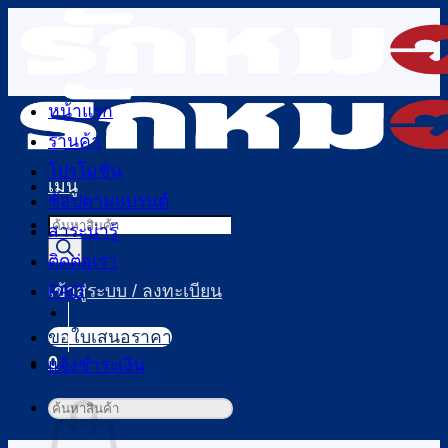
ข้าม
ไป
ยัง
เนื้อหา
หน้าแรก
ร้านค้า
โปรโมชัน
เมนู
ช้อปตามแบรนด์
Products
สาระน่ารู้
search
ติดต่อเรา
FAQ
เข้าสู่ระบบ / ลงทะเบียน
ขอใบเสนอราคา
0
แจ้งชำระเงิน
ตะกร้าสินค้า
ค้นหา: