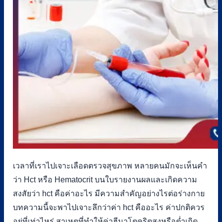
เวลาที่เราไปเจาะเลือดตรวจสุขภาพ หลายคนมักจะเห็นคำ
ว่า Hct หรือ Hematocrit บนใบรายงานผลและเกิดความ
สงสัยว่า hct คือค่าอะไร มีความสำคัญอย่างไรต่อร่างกาย
บทความนี้จะพาไปเจาะลึกว่าค่า hct คืออะไร ค่าปกติควร
อยู่ที่เท่าไหร่ สาเหตุที่ทำให้ค่าฮีมาโตคริตสูงหรือต่ำเกิด