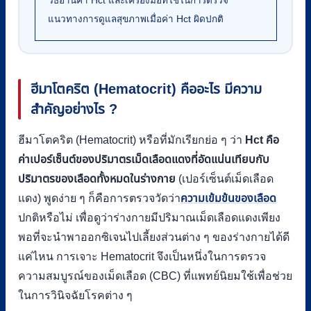
วิธีอ่านค่า Hct และเครื่องมือที่ใช้ในการตรวจ
แนวทางการดูแลสุขภาพเมื่อค่า Hct ผิดปกติ
ฮีมาโตคริต (Hematocrit) คืออะไร มีความ
สำคัญอย่างไร ?
ฮีมาโตคริต (Hematocrit) หรือที่มักเรียกย่อ ๆ ว่า
Hct คือ
ค่าเปอร์เซ็นต์ของปริมาตรเม็ดเลือดแดงที่อัดแน่นเทียบกับ
ปริมาตรของเลือดทั้งหมดในร่างกาย
(เปอร์เซ็นต์เม็ดเลือด
แดง) พูดง่าย ๆ ก็คือการตรวจวัดว่า
ความเข้มข้นของเลือด
ปกติหรือไม่ เพื่อดูว่าร่างกายมีปริมาณเม็ดเลือดแดงเพียง
พอที่จะนำพาออกซิเจนไปเลี้ยงส่วนต่าง ๆ ของร่างกายได้ดี
แค่ไหน การเจาะ Hematocrit จึงเป็นหนึ่งในการตรวจ
ความสมบูรณ์ของเม็ดเลือด (CBC) ที่แพทย์นิยมใช้เพื่อช่วย
ในการวินิจฉัยโรคต่าง ๆ