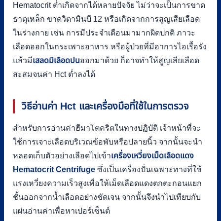
Hematocrit ต่ำเกิดจากได้หลายปัจจัย ไม่ว่าจะเป็นการขาด
ธาตุเหล็ก ขาดวิตามินบี 12 หรือเกิดจากการสูญเสียเลือด
ในร่างกาย เช่น การมีประจำเดือนมามากผิดปกติ ภาวะ
เลือดออกในกระเพาะอาหาร หรือผู้ป่วยที่มีอาการไอเรื้อรัง
แล้วมี
เสลดมีเลือดปน
ออกมาด้วย ก็อาจทำให้สูญเสียเลือด
สะสมจนค่า Hct ต่ำลงได้
วิธีอ่านค่า Hct และเครื่องมือที่ใช้ในการตรวจ
สำหรับการอ่านค่าฮีมาโตคริตในทางปฏิบัติ เจ้าหน้าที่จะ
ใช้การเจาะเลือดบริเวณข้อพับหรือปลายนิ้ว จากนั้นจะนำ
หลอดเก็บตัวอย่างเลือดไปเข้า
เครื่องเหวี่ยงเม็ดเลือดแดง
Hematocrit Centrifuge
ซึ่งเป็นเครื่องปั่นเฉพาะทางที่ใช้
แรงเหวี่ยงความเร็วสูงเพื่อให้เม็ดเลือดแดงตกตะกอนแยก
ชั้นออกจากน้ำเลือดอย่างชัดเจน จากนั้นจึงนำไปเทียบกับ
แผ่นอ่านค่าเพื่อหาเปอร์เซ็นต์