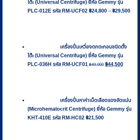
โต๊ะ (Universal Centrifuge) ยี่ห้อ Gemmy รุ่น
Pric
PLC-012E รหัส RM-UCF02
฿
24,800
–
฿
29,500
rang
฿24
thro
฿29
เครื่องปั่นเหวี่ยงตกตะกอนชนิดตั้ง
โต๊ะ (Universal Centrifuge) ยี่ห้อ Gemmy รุ่น
Original
Current
PLC-036H รหัส RM-UCF01
฿
44,500
฿
49,000
price
price
was:
is:
฿49,000.
฿44,50
เครื่องปั่นหาค่าเม็ดเลือดแดงอัดแน่น
(Microhematocrit Centrifuge) ยี่ห้อ Gemmy รุ่น
KHT-410E รหัส RM-HC02
฿
21,500