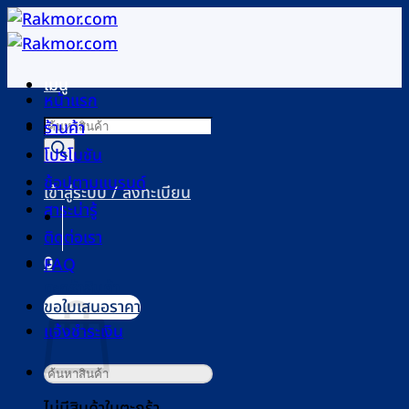
ข้าม
ไป
ยัง
เมนู
เนื้อหา
หน้าแรก
Products
ร้านค้า
search
โปรโมชัน
ช้อปตามแบรนด์
เข้าสู่ระบบ / ลงทะเบียน
สาระน่ารู้
ติดต่อเรา
0
FAQ
ตะกร้าสินค้า
ขอใบเสนอราคา
แจ้งชำระเงิน
ค้นหา:
ไม่มีสินค้าในตะกร้า