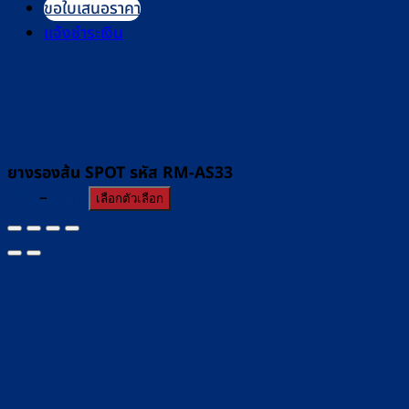
ขอใบเสนอราคา
แจ้งชำระเงิน
ยางรองส้น SPOT รหัส RM-AS33
Price
฿
90
–
฿
110
เลือกตัวเลือก
range:
฿90
through
฿110