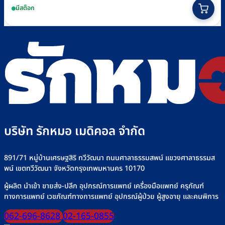
This
มีสต็อก
product
has
multiple
variants.
The
options
may
be
chosen
บริษัท รักหมอ เมดิคอล จำกัด
on
the
891/71 หมู่บ้านเศรษฐสิริ ทวีวัฒนา ถนนศาลาธรรมสพน์ แขวงศาลาธรรมส
product
พน์ เขตทวีวัฒนา จังหวัดกรุงเทพมหานคร 10170
page
ผู้ผลิต นำเข้า ขายส่ง-ปลีก อุปกรณ์การแพทย์ เครื่องมือแพทย์ ครุภัณฑ์
ทางการแพทย์ เวชภัณฑ์ทางการแพทย์ อุปกรณ์ผู้ป่วย ผู้สูงอายุ และคนพิการ
062-696-8628
02-165-0855