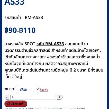
AS33
รหัสสินค้า : RM-AS33
Price
฿
90
฿
110
–
range:
฿90
ยางรองส้น SPOT
รหัส RM-AS33
ออกแบบด้วย
through
นวัตกรรมด้านชีวกลศาสตร์ สำหรับเท้าแต่ละข้างโดยเฉพาะ
฿110
เข้ากับลักษณะทางกายภาพของเท้าซ้ายและขวาซึ่งจะลงน้ำ
หนักในจุดที่แตกต่างกัน ผลิตจากวัสดุยางพาราที่มี
คุณสมบัติโดดเด่นในด้านความยืดหยุ่น มี 2 ขนาด มีทั้งแบบ
เล็ก : ใหญ่
ขนาด
ล้างค่า
จำนวน
ยาง
หยิบใส่ตะกร้า