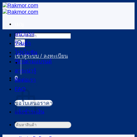
ข้าม
ไป
ยัง
เมนู
เนื้อหา
หน้าแรก
Products
search
ร้านค้า
โปรโมชัน
เข้าสู่ระบบ / ลงทะเบียน
ช้อปตามแบรนด์
สาระน่ารู้
0
ติดต่อเรา
ตะกร้าสินค้า
FAQ
ขอใบเสนอราคา
แจ้งชำระเงิน
ไม่มีสินค้าในตะกร้า
ค้นหา: