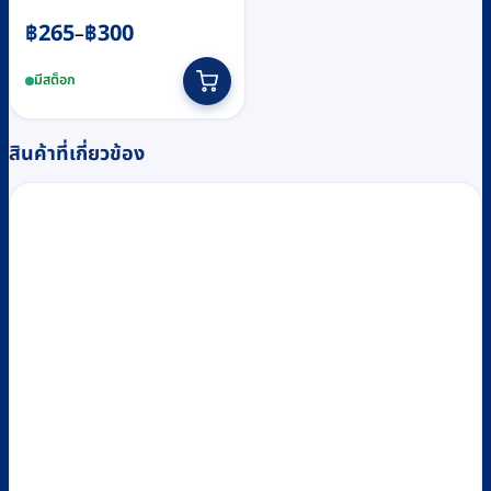
Price
฿
265
฿
300
–
range:
This
มีสต็อก
฿265
product
through
has
฿300
multiple
สินค้าที่เกี่ยวข้อง
variants.
The
options
may
be
chosen
on
the
product
page