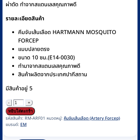
ผ่าตัด ทำจากสแตนเลสคุณภาพดี
รายละเอียดสินค้า
คีมจับเส้นเลือด HARTMANN MOSQUITO
FORCEP
แบบปลายตรง
ขนาด 10 ซม.(E14-0030)
ทำมาจากสแตนเลสคุณภาพดี
สินค้าผลิตจากประเทศปากีสถาน
มีสินค้าอยู่ 5
จำนวน
คีม
หยิบใส่ตะกร้า
จับ
รหัสสินค้า:
RM-ARF01
หมวดหมู่:
คีมจับเส้นเลือด (Artery Forcep)
แบรนด์:
EM
เส้นเลือด
HARTMANN