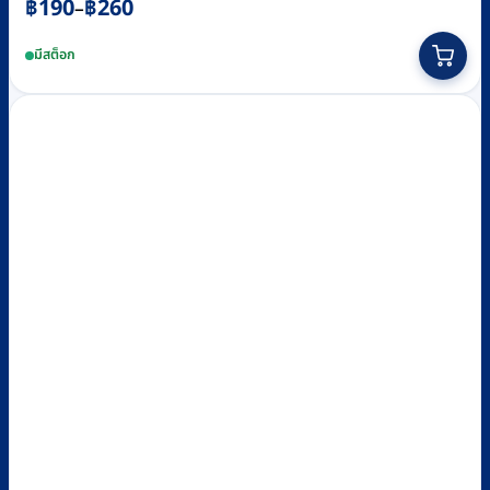
Price
฿
190
฿
260
–
range:
This
มีสต็อก
฿190
product
through
has
฿260
multiple
variants.
The
options
may
be
chosen
on
the
product
page