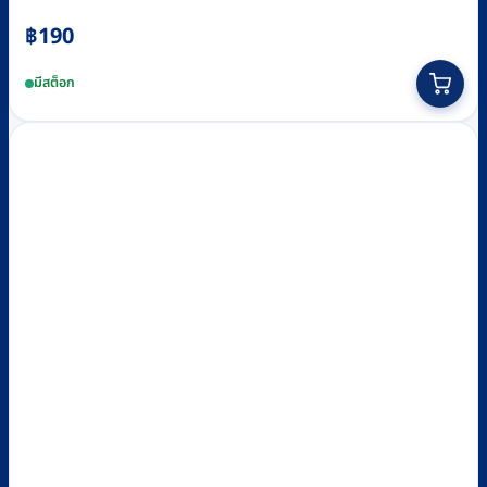
฿
190
มีสต็อก