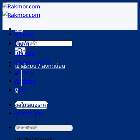
ข้าม
ไป
ยัง
เมนู
เนื้อหา
หน้าแรก
Products
ร้านค้า
search
โปรโมชัน
ช้อปตามแบรนด์
เข้าสู่ระบบ / ลงทะเบียน
สาระน่ารู้
ติดต่อเรา
0
FAQ
ตะกร้าสินค้า
ขอใบเสนอราคา
แจ้งชำระเงิน
ค้นหา:
ไม่มีสินค้าในตะกร้า