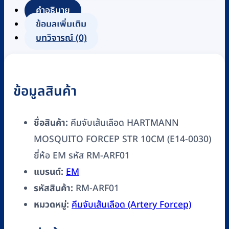
MOSQUITO
คำอธิบาย
FORCEP
ข้อมูลเพิ่มเติม
STR
บทวิจารณ์ (0)
10CM
(E14-
0030)
ข้อมูลสินค้า
ยี่ห้อ
EM
รหัส
ชื่อสินค้า:
คีมจับเส้นเลือด HARTMANN
RM-
MOSQUITO FORCEP STR 10CM (E14-0030)
ARF01
ยี่ห้อ EM รหัส RM-ARF01
ชิ้น
แบรนด์:
EM
รหัสสินค้า:
RM-ARF01
หมวดหมู่:
คีมจับเส้นเลือด (Artery Forcep)