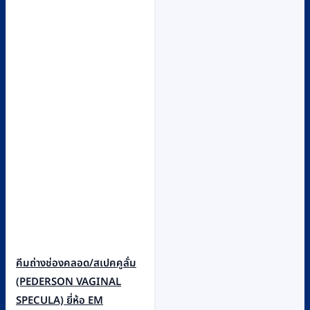
฿320
multiple
variants.
The
options
may
be
chosen
on
the
product
page
คีมถ่างช่องคลอด/สเปคคูลั่ม
(PEDERSON VAGINAL
SPECULA) ยี่ห้อ EM