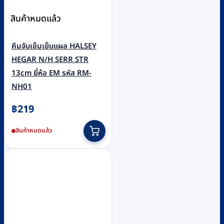
สินค้าหมดแล้ว
คีมจับเข็มเย็บแผล HALSEY
HEGAR N/H SERR STR
13cm ยี่ห้อ EM รหัส RM-
NH01
฿
219
สินค้าหมดแล้ว