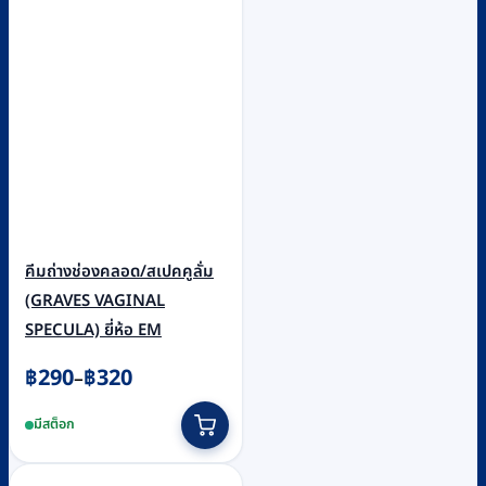
คีมถ่างช่องคลอด/สเปคคูลั่ม
(GRAVES VAGINAL
SPECULA) ยี่ห้อ EM
Price
฿
290
฿
320
–
range:
This
มีสต็อก
฿290
product
through
has