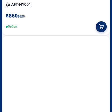
รุ่น AFT-NY001
Original
Current
฿
860
฿
930
price
price
This
มีสต็อก
was:
is:
product
฿930.
฿860.
has
multiple
variants.
The
options
may
be
chosen
on
the
product
page