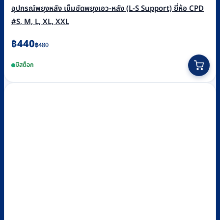
อุปกรณ์พยุงหลัง เข็มขัดพยุงเอว-หลัง (L-S Support) ยี่ห้อ CPD
#S, M, L, XL, XXL
Original
Current
฿
440
฿
480
price
price
This
มีสต็อก
was:
is:
product
฿480.
฿440.
has
multiple
variants.
The
options
may
be
chosen
on
the
product