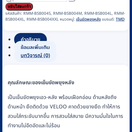
เข็มขัด
หยิบใส่ตะกร้า
พยุง
รหัสสินค้า:
RMM-BSB004S, RMM-BSB004M, RMM-BSB004L, RMM-
BSB004XL, RMM-BSB004XXL
หมวดหมู่:
เข็มขัดพยุงหลัง
แบรนด์:
TMD
หลัง-
เอว
(LS
คำอธิบาย
Support)
ข้อมูลเพิ่มเติม
แบบ
บทวิจารณ์ (0)
ยาง
ยืด
ELASTIC
คุณลักษณะของเข็มขัดพยุงหลัง
พร้อม
เฝือก
เป็นเข็มขัดพยุงเอว-หลัง พร้อมเฝือกอ่อน ด้านหลังถึง
อ่อน
ด้านหน้า ยืดติดด้วย VELOO คาดด้วยยางยืด ทำให้การ
ยี่ห้อ
สวมใส่กระชับมากขึ้น การสวมใส่สบาย มีความมั่นใจในการ
TMD
ชิ้น
ทำงานไม่อึดอัดและไม่ร้อน