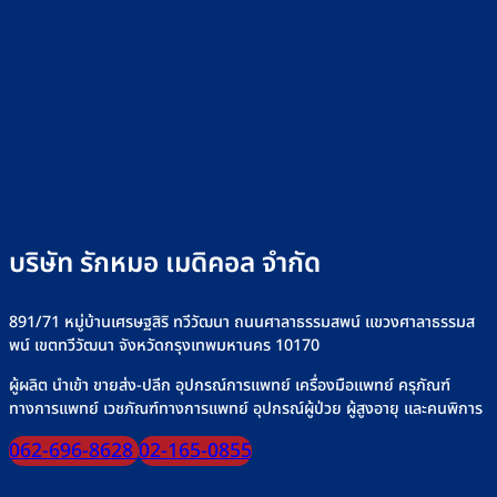
บริษัท รักหมอ เมดิคอล จำกัด
891/71 หมู่บ้านเศรษฐสิริ ทวีวัฒนา ถนนศาลาธรรมสพน์ แขวงศาลาธรรมส
พน์ เขตทวีวัฒนา จังหวัดกรุงเทพมหานคร 10170
ผู้ผลิต นำเข้า ขายส่ง-ปลีก อุปกรณ์การแพทย์ เครื่องมือแพทย์ ครุภัณฑ์
ทางการแพทย์ เวชภัณฑ์ทางการแพทย์ อุปกรณ์ผู้ป่วย ผู้สูงอายุ และคนพิการ
062-696-8628
02-165-0855