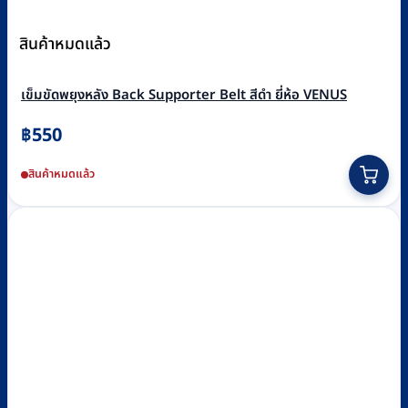
สินค้าหมดแล้ว
เข็มขัดพยุงหลัง Back Supporter Belt สีดำ ยี่ห้อ VENUS
฿
550
This
สินค้าหมดแล้ว
product
has
multiple
variants.
The
options
may
be
chosen
on