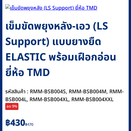
เข็มขัดพยุงหลัง-เอว (LS
Support) แบบยางยืด
ELASTIC พร้อมเฝือกอ่อน
ยี่ห้อ TMD
รหัสสินค้า : RMM-BSB004S, RMM-BSB004M, RMM-
BSB004L, RMM-BSB004XL, RMM-BSB004XXL
ลด 9%
Original
Current
฿
430
฿
470
price
price