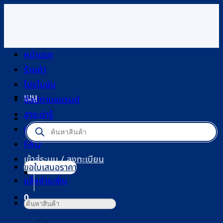
ข้าม
ไป
ยัง
เนื้อหา
หน้าแรก
ร้านค้า
โปรโมชัน
เมนู
ช้อปตามแบรนด์
สาระน่ารู้
Products
ติดต่อเรา
search
FAQ
เข้าสู่ระบบ / ลงทะเบียน
ขอใบเสนอราคา
แจ้งชำระเงิน
0
ค้นหา:
ตะกร้าสินค้า