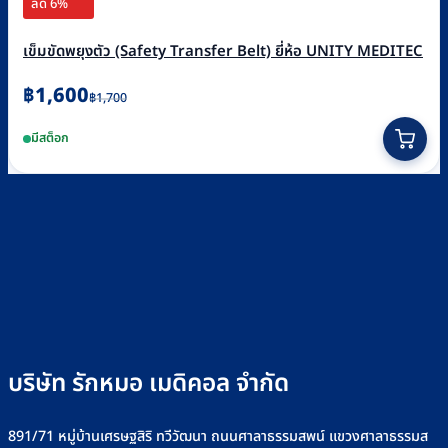
ลด 6%
เข็มขัดพยุงตัว (Safety Transfer Belt) ยี่ห้อ UNITY MEDITEC
Original
Current
฿
1,600
฿
1,700
price
price
This
มีสต็อก
was:
is:
product
฿1,700.
฿1,600.
has
multiple
variants.
The
options
may
be
chosen
บริษัท รักหมอ เมดิคอล จำกัด
on
the
891/71 หมู่บ้านเศรษฐสิริ ทวีวัฒนา ถนนศาลาธรรมสพน์ แขวงศาลาธรรมส
product