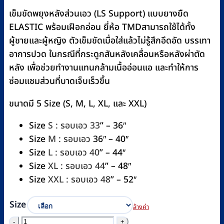
was:
is:
เข็มขัดพยุงหลังส่วนเอว (LS Support) แบบยางยืด
฿470.
฿430.
ELASTIC พร้อมเฝือกอ่อน ยี่ห้อ TMDสามารถใช้ได้ทั้ง
ผู้ชายและผู้หญิง ตัวเข็มขัดเมื่อใส่แล้วไม่รู้สึกอึดอัด บรรเทา
อาการปวด ในกรณีที่กระดูกสันหลังเคลื่อนหรือหลังผ่าตัด
หลัง เพื่อช่วยทำงานแทนกล้ามเนื้ออ่อนแอ และทำให้การ
ซ่อมแซมส่วนที่บาดเจ็บเร็วขึ้น
ขนาดมี 5 Size (S, M, L, XL, และ XXL)
Size
S : รอบเอว 33
” – 36″
Size
M : รอบเอว
36″ – 40″
Size
L : รอบเอว 40
” – 44″
Size
XL : รอบเอว 44
” – 48″
Size
XXL : รอบเอว 48
” – 52″
Size
ล้างค่า
จำนวน