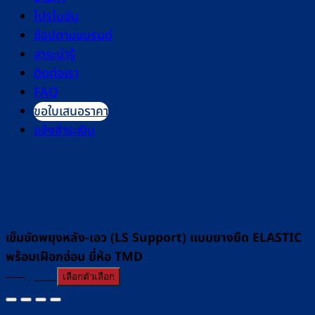
โปรโมชัน
ช้อปตามแบรนด์
สาระน่ารู้
ติดต่อเรา
FAQ
ขอใบเสนอราคา
แจ้งชำระเงิน
เข็มขัดพยุงหลัง-เอว (LS Support) แบบยางยืด ELASTIC
พร้อมเฝือกอ่อน ยี่ห้อ TMD
Original
Current
฿
430
฿
470
เลือกตัวเลือก
price
price
was:
is: