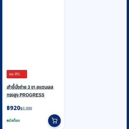
ลด 8%
เก้าอี้นั่งถ่าย 3 ขา สแตนเลส
ทรงสูง PROGRESS
Original
Current
฿
920
฿
1,000
price
price
was:
is:
มีสต็อก
฿1,000.
฿920.