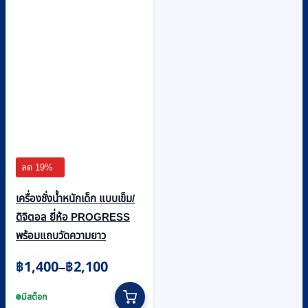
ลด 19%
เครื่องชั่งน้ำหนักเด็ก แบบเข็ม/
ดิจิตอล ยี่ห้อ PROGRESS
พร้อมแถบวัดความยาว
Price
฿
1,400
฿
2,100
–
range:
This
฿1,400
product
มีสต็อก