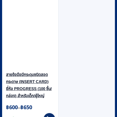
สายข้อมือมีกระดุมชนิดสอด
กระดาษ (INSERT CARD)
ยี่ห้อ PROGRESS (100 ชิ้น/
กล่อง) สำหรับเด็ก/ผู้ใหญ่
Price
฿
600
฿
650
–
range:
This