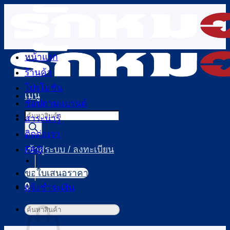
ข้าม
ไป
ยัง
เนื้อหา
หน้าแรก
ร้านค้า
โปรโมชัน
เมนู
ช้อปตามแบรนด์
Products
สาระน่ารู้
search
ติดต่อเรา
FAQ
เข้าสู่ระบบ / ลงทะเบียน
ขอใบเสนอราคา
0
แจ้งชำระเงิน
ตะกร้าสินค้า
ค้นหา: