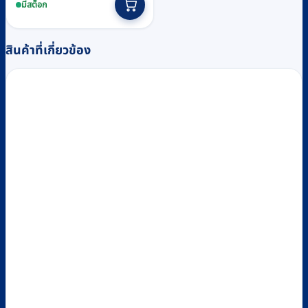
฿600
product
มีสต็อก
through
has
multiple
฿650
สินค้าที่เกี่ยวข้อง
variants.
The
options
may
be
chosen
on
the
product
page