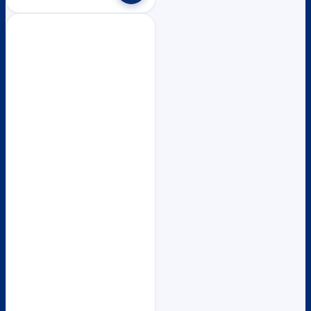
through
has
multiple
฿2,100
variants.
The
options
may
be
chosen
on
the
product
page