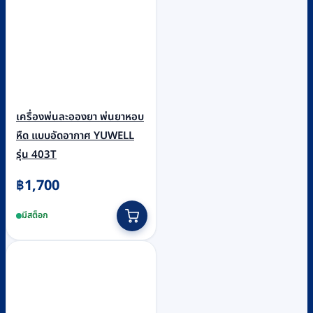
เครื่องพ่นละอองยา พ่นยาหอบ
หืด แบบอัดอากาศ YUWELL
รุ่น 403T
฿
1,700
มีสต็อก