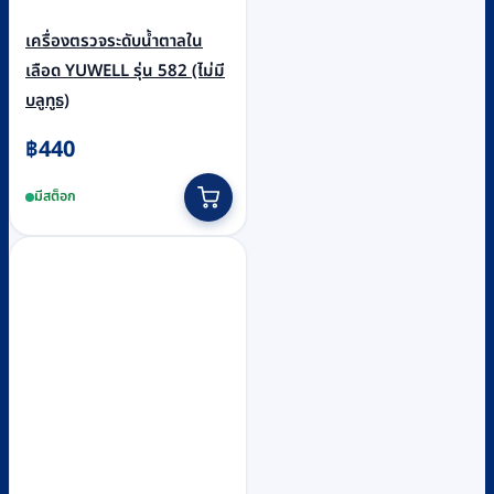
เครื่องตรวจระดับน้ำตาลใน
เลือด YUWELL รุ่น 582 (ไม่มี
บลูทูธ)
฿
440
มีสต็อก