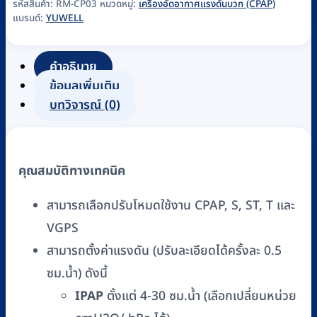
อัด
รหัสสินค้า:
RM-CP03
หมวดหมู่:
เครื่องอัดอากาศแรงดันบวก (CPAP)
แบรนด์:
YUWELL
อากาศ
แรง
ดัน
คำอธิบาย
บวก
ข้อมูลเพิ่มเติม
2
บทวิจารณ์ (0)
ระดับ
Yuwell
รุ่น
คุณสมบัติทางเทคนิค
YH-
730
สามารถเลือกปรับโหมดใช้งาน CPAP, S, ST, T และ
รหัส
VGPS
RM-
สามารถตั้งค่าแรงดัน (ปรับละเอียดได้ครั้งละ 0.5
CP03
ชิ้น
ซม.น้ำ) ดังนี้
IPAP
ตั้งแต่ 4-30 ซม.น้ำ (เลือกเปลี่ยนหน่วย