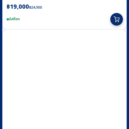
Original
Current
฿
19,000
฿
24,900
price
price
มีสต็อก
was:
is:
฿24,900.
฿19,000.