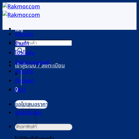
ข้าม
ไป
ยัง
เมนู
เนื้อหา
หน้าแรก
Products
ร้านค้า
search
โปรโมชัน
ช้อปตามแบรนด์
เข้าสู่ระบบ / ลงทะเบียน
สาระน่ารู้
ติดต่อเรา
0
FAQ
ตะกร้าสินค้า
ขอใบเสนอราคา
แจ้งชำระเงิน
ค้นหา:
ไม่มีสินค้าในตะกร้า