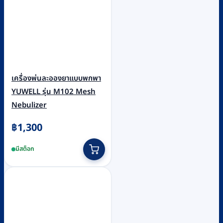
เครื่องพ่นละอองยาแบบพกพา
YUWELL รุ่น M102 Mesh
Nebulizer
฿
1,300
มีสต็อก