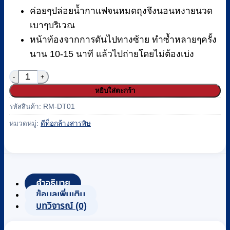
ค่อยๆปล่อยน้ำกาแฟจนหมดถุงจึงนอนหงายนวด
เบาๆบริเวณ
หน้าท้องจากการดันไปทางซ้าย ทำซ้ำหลายๆครั้ง
นาน 10-15 นาที แล้วไปถ่ายโดยไม่ต้องเบ่ง
จำนวน ชุดสวนล้างดีท๊อกซ์ผ่านการฆ่าเชื้อ Detox รหัส R
หยิบใส่ตะกร้า
รหัสสินค้า:
RM-DT01
หมวดหมู่:
ดีท็อกล้างสารพิษ
คำอธิบาย
ข้อมูลเพิ่มเติม
บทวิจารณ์ (0)