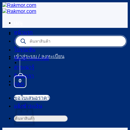
ข้าม
ไป
ยัง
เมนู
เนื้อหา
หน้าแรก
Products
ร้านค้า
search
โปรโมชัน
เข้าสู่ระบบ / ลงทะเบียน
ช้อปตามแบรนด์
สาระน่ารู้
ติดต่อเรา
0
FAQ
ตะกร้าสินค้า
ขอใบเสนอราคา
แจ้งชำระเงิน
ค้นหา: