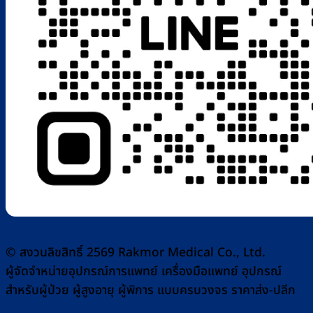
© สงวนลิขสิทธิ์ 2569 Rakmor Medical Co., Ltd.
ผู้จัดจำหน่ายอุปกรณ์การแพทย์ เครื่องมือแพทย์ อุปกรณ์
สำหรับผู้ป่วย ผู้สูงอายุ ผู้พิการ แบบครบวงจร ราคาส่ง-ปลีก