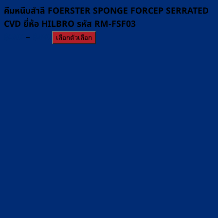
คีมหนีบสำลี FOERSTER SPONGE FORCEP SERRATED
CVD ยี่ห้อ HILBRO รหัส RM-FSF03
Price
฿
390
–
฿
490
เลือกตัวเลือก
range:
฿390
through
฿490