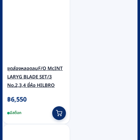
ชุดส่องหลอดลมF/O McINT
LARYG BLADE SET/3
No.2,3,4 ยี่ห้อ HILBRO
฿
6,550
มีสต็อก