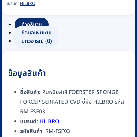
แบรนด์:
HILBRO
สำลี
FOERSTER
SPONGE
คำอธิบาย
FORCEP
ข้อมูลเพิ่มเติม
SERRATED
บทวิจารณ์ (0)
CVD
ยี่ห้อ
HILBRO
ข้อมูลสินค้า
รหัส
RM-
FSF03
ชื่อสินค้า:
คีมหนีบสำลี FOERSTER SPONGE
ชิ้น
FORCEP SERRATED CVD ยี่ห้อ HILBRO รหัส
RM-FSF03
แบรนด์:
HILBRO
รหัสสินค้า:
RM-FSF03