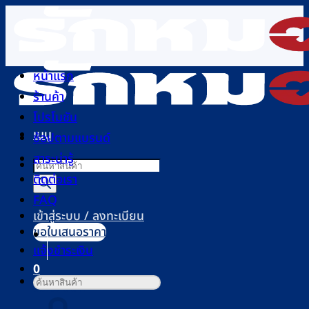
ข้าม
ไป
ยัง
เนื้อหา
หน้าแรก
ร้านค้า
โปรโมชัน
เมนู
ช้อปตามแบรนด์
สาระน่ารู้
Products
ติดต่อเรา
search
FAQ
เข้าสู่ระบบ / ลงทะเบียน
ขอใบเสนอราคา
แจ้งชำระเงิน
0
ค้นหา:
ตะกร้าสินค้า