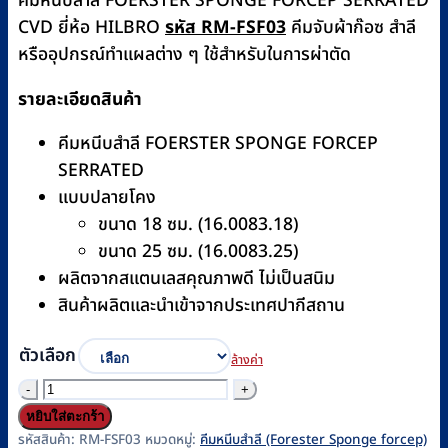
คีมหนีบสำลี FOERSTER SPONGE FORCEP SERRATED
through
CVD ยี่ห้อ HILBRO
รหัส RM-FSF03
คีมจับผ้าก๊อซ สำลี
฿490
หรืออุปกรณ์ทำแผลต่าง ๆ ใช้สำหรับในการผ่าตัด
รายละเอียดสินค้า
คีมหนีบสำลี FOERSTER SPONGE FORCEP
SERRATED
แบบปลายโคง
ขนาด 18 ซม. (16.0083.18)
ขนาด 25 ซม. (16.0083.25)
ผลิตจากสแตนเลสคุณภาพดี ไม่เป็นสนิม
สินค้าผลิตและนำเข้าจากประเทศปากีสถาน
ตัวเลือก
ล้างค่า
จำนวน
คีม
หยิบใส่ตะกร้า
หนีบ
รหัสสินค้า:
RM-FSF03
หมวดหมู่:
คีมหนีบสำลี (Forester Sponge forcep)