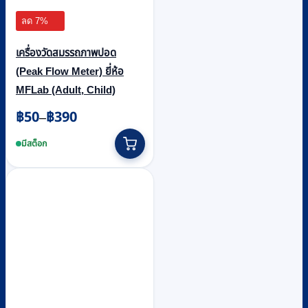
ลด 7%
เครื่องวัดสมรรถภาพปอด
(Peak Flow Meter) ยี่ห้อ
MFLab (Adult, Child)
฿
50
฿
390
Price
–
range:
This
฿50
product
มีสต็อก
through
has
฿390
multiple
variants.
The
options
may
be
chosen
on
the
product