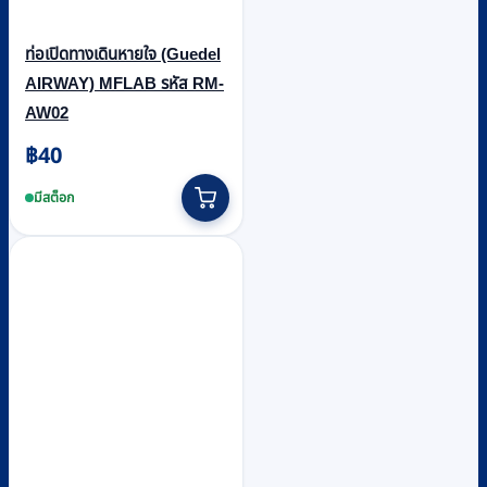
ท่อเปิดทางเดินหายใจ (Guedel
AIRWAY) MFLAB รหัส RM-
AW02
฿
40
This
product
มีสต็อก
has
multiple
variants.
The
options
may
be
chosen
on
the
product
page