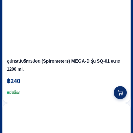
อุปกรณ์บริหารปอด (Spirometers) MEGA-D รุ่น SQ-01 ขนาด
1200 ml.
฿
240
มีสต็อก