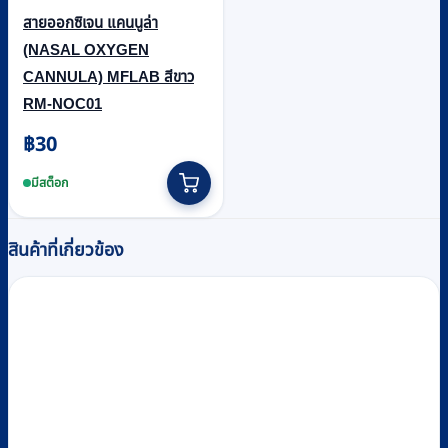
สายออกซิเจน แคนนูล่า
(NASAL OXYGEN
CANNULA) MFLAB สีขาว
RM-NOC01
฿
30
This
product
มีสต็อก
has
multiple
สินค้าที่เกี่ยวข้อง
variants.
The
options
may
be
chosen
on
the
product
page