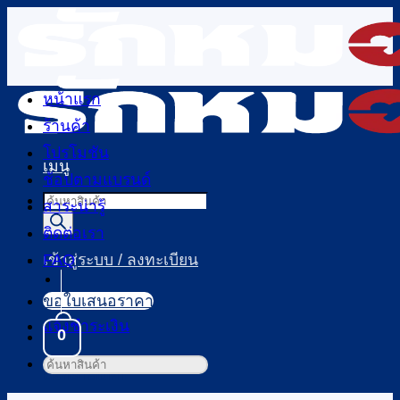
ข้าม
ไป
ยัง
เนื้อหา
หน้าแรก
ร้านค้า
โปรโมชัน
เมนู
ช้อปตามแบรนด์
Products
สาระน่ารู้
search
ติดต่อเรา
FAQ
เข้าสู่ระบบ / ลงทะเบียน
ขอใบเสนอราคา
แจ้งชำระเงิน
0
ค้นหา:
ตะกร้าสินค้า