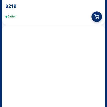
฿
219
มีสต็อก