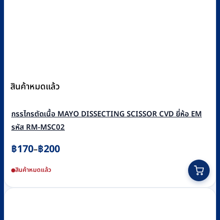
สินค้าหมดแล้ว
กรรไกรตัดเนื้อ MAYO DISSECTING SCISSOR CVD ยี่ห้อ EM
รหัส RM-MSC02
Price
฿
170
฿
200
–
range:
This
สินค้าหมดแล้ว
฿170
product
through
has
฿200
multiple
variants.