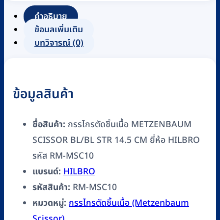
METZENBAUM
คำอธิบาย
SCISSOR
ข้อมูลเพิ่มเติม
BL/BL
บทวิจารณ์ (0)
STR
14.5
CM
ข้อมูลสินค้า
ยี่ห้อ
HILBRO
รหัส
ชื่อสินค้า:
กรรไกรตัดชิ้นเนื้อ METZENBAUM
RM-
SCISSOR BL/BL STR 14.5 CM ยี่ห้อ HILBRO
MSC10
รหัส RM-MSC10
ชิ้น
แบรนด์:
HILBRO
รหัสสินค้า:
RM-MSC10
หมวดหมู่:
กรรไกรตัดชิ้นเนื้อ (Metzenbaum
Scissor)