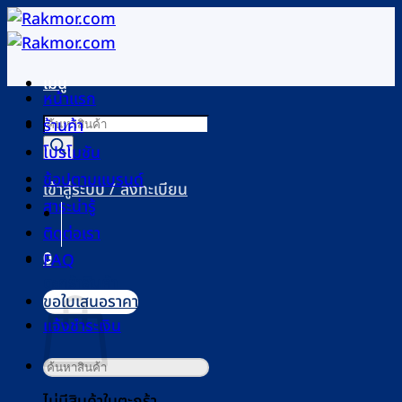
ข้าม
ไป
ยัง
เมนู
เนื้อหา
หน้าแรก
Products
ร้านค้า
search
โปรโมชัน
ช้อปตามแบรนด์
เข้าสู่ระบบ / ลงทะเบียน
สาระน่ารู้
ติดต่อเรา
0
FAQ
ตะกร้าสินค้า
ขอใบเสนอราคา
แจ้งชำระเงิน
ค้นหา:
ไม่มีสินค้าในตะกร้า