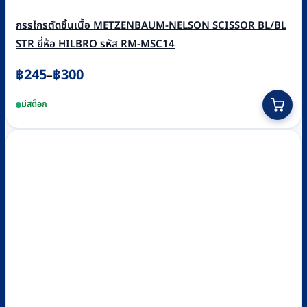
กรรไกรตัดชิ้นเนื้อ METZENBAUM-NELSON SCISSOR BL/BL
STR ยี่ห้อ HILBRO รหัส RM-MSC14
Price
฿
245
฿
300
–
range:
This
มีสต็อก
฿245
product
through
has
฿300
multiple
variants.
The
options
may
be
chosen
on
the