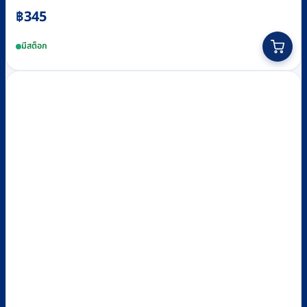
฿
345
มีสต็อก