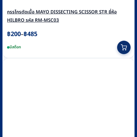
กรรไกรตัดเนื้อ MAYO DISSECTING SCISSOR STR ยี่ห้อ
HILBRO รหัส RM-MSC03
Price
฿
200
฿
485
–
range:
This
มีสต็อก
฿200
product
through
has
฿485
multiple
variants.
The
options
may
be
chosen
on
the