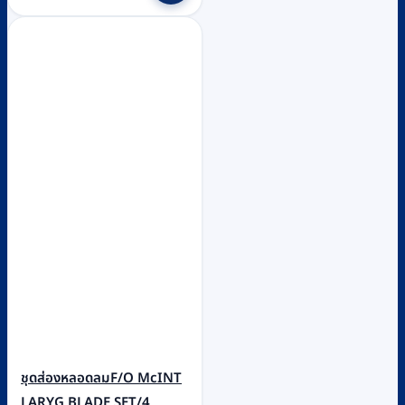
ชุดส่องหลอดลมF/O McINT
LARYG BLADE SET/4