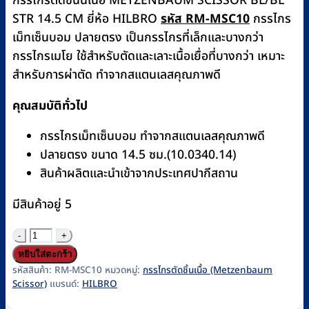
กรรไกรตัดชิ้นนเนื้อ METZENBAUM SCISSOR BL/BL
STR 14.5 CM ยี่ห้อ HILBRO
รหัส RM-MSC10
กรรไกร
เม็ทเซ็นบอม ปลายตรง เป็นกรรไกรที่เล็กและบางกว่า
กรรไกรเมโย ใช้สำหรับตัดและเลาะเนื้อเยื่อที่บางกว่า เหมาะ
สำหรับการผ่าตัด ทำจากสแตนเลสคุณภาพดี
คุณสมบัติทั่วไป
กรรไกรเม็ทเซ็นบอม ทำจากสแตนเลสคุณภาพดี
ปลายตรง ขนาด 14.5 ซม.(10.0340.14)
สินค้าผลิตและนำเข้าจากประเทศปากีสถาน
มีสินค้าอยู่ 5
จำนวน
กรรไกร
หยิบใส่ตะกร้า
ตัด
รหัสสินค้า:
RM-MSC10
หมวดหมู่:
กรรไกรตัดชิ้นเนื้อ (Metzenbaum
Scissor)
แบรนด์:
HILBRO
ชิ้น
เนื้อ