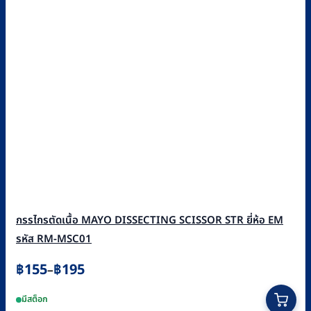
กรรไกรตัดเนื้อ MAYO DISSECTING SCISSOR STR ยี่ห้อ EM
รหัส RM-MSC01
Price
฿
155
฿
195
–
range:
This
มีสต็อก
฿155
product