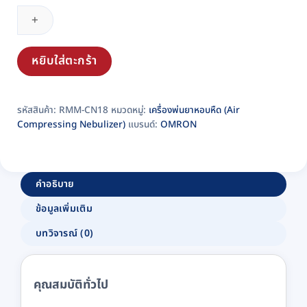
พ่น
ละออง
ยา
Omron
หยิบใส่ตะกร้า
รุ่น
NE-
รหัสสินค้า:
RMM-CN18
หมวดหมู่:
เครื่องพ่นยาหอบหืด (Air
C28
Compressing Nebulizer)
แบรนด์:
OMRON
ชิ้น
คำอธิบาย
ข้อมูลเพิ่มเติม
บทวิจารณ์ (0)
คุณสมบัติทั่วไป