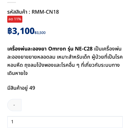
รหัสสินค้า : RMM-CN18
ลด 11%
Original
Current
฿
3,100
฿
3,500
price
price
was:
is:
เครื่องพ่นละอองยา Omron รุ่น NE-C28
เป็นเครื่องพ่น
฿3,500.
฿3,100.
ละอองยาขยายหลอดลม เหมาะสำหรับเด็ก ผู้ป่วยที่เป็นโรค
หอบหืด ถุงลมโป่งพองและโรคอื่น ๆ ที่เกี่ยวกับระบบทาง
เดินหายใจ
มีสินค้าอยู่ 49
จำนวน
เครื่อง