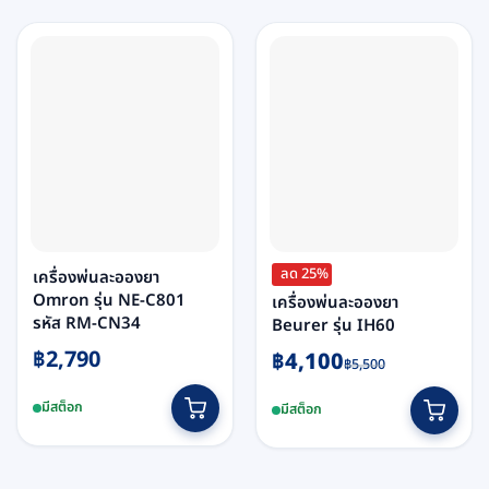
The
options
may
be
chosen
on
the
product
page
ลด 25%
เครื่องพ่นละอองยา
Omron รุ่น NE-C801
เครื่องพ่นละอองยา
รหัส RM-CN34
Beurer รุ่น IH60
฿
2,790
Original
Current
฿
4,100
฿
5,500
price
price
was:
is:
มีสต็อก
มีสต็อก
฿5,500.
฿4,100.