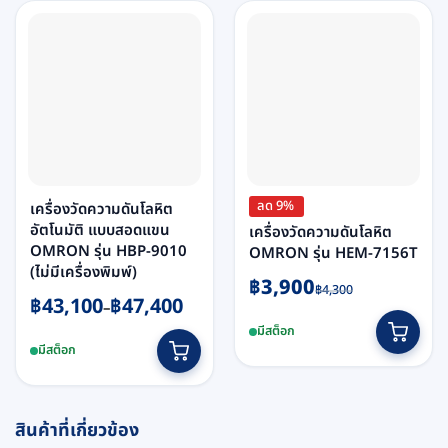
ลด 9%
เครื่องวัดความดันโลหิต
อัตโนมัติ แบบสอดแขน
เครื่องวัดความดันโลหิต
OMRON รุ่น HBP-9010
OMRON รุ่น HEM-7156T
(ไม่มีเครื่องพิมพ์)
Original
Current
฿
3,900
฿
4,300
Price
฿
43,100
฿
47,400
price
price
–
range:
was:
is:
This
มีสต็อก
฿43,100
฿4,300.
฿3,900.
มีสต็อก
product
through
has
฿47,400
multiple
variants.
สินค้าที่เกี่ยวข้อง