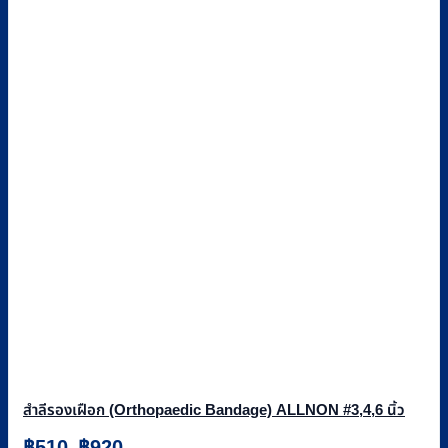
สำลีรองเฝือก (Orthopaedic Bandage) ALLNON #3,4,6 นิ้ว
Price
฿
510
฿
920