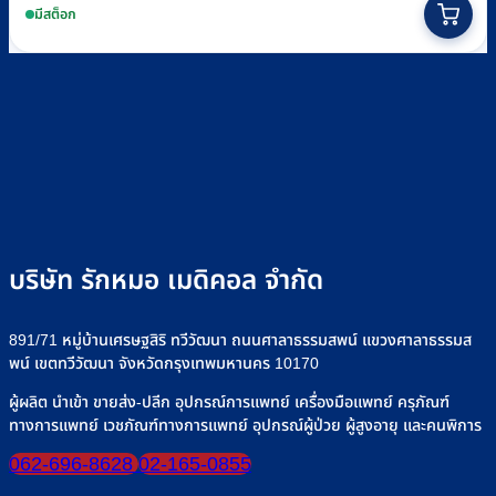
฿410
product
มีสต็อก
through
has
฿700
multiple
variants.
The
options
may
be
chosen
on
the
product
บริษัท รักหมอ เมดิคอล จำกัด
page
891/71 หมู่บ้านเศรษฐสิริ ทวีวัฒนา ถนนศาลาธรรมสพน์ แขวงศาลาธรรมส
พน์ เขตทวีวัฒนา จังหวัดกรุงเทพมหานคร 10170
ผู้ผลิต นำเข้า ขายส่ง-ปลีก อุปกรณ์การแพทย์ เครื่องมือแพทย์ ครุภัณฑ์
ทางการแพทย์ เวชภัณฑ์ทางการแพทย์ อุปกรณ์ผู้ป่วย ผู้สูงอายุ และคนพิการ
062-696-8628
02-165-0855