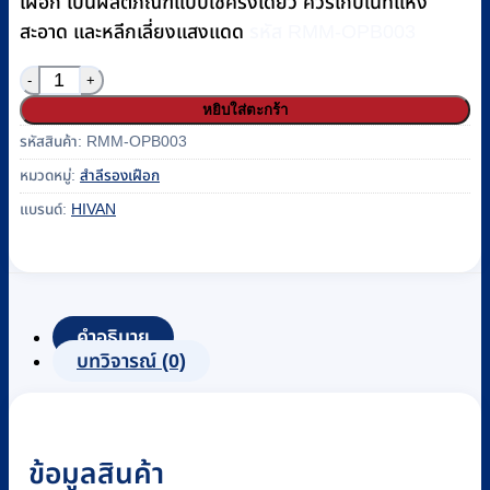
เฝือก เป็นผลิตภัณฑ์แบบใช้ครั้งเดียว ควรเก็บในที่แห้ง
สะอาด และหลีกเลี่ยงแสงแดด
รหัส RMM-OPB003
จำนวน สำลีรองเฝือก (UNDERCAST PADDING) HIVAN ขนาด 4
หยิบใส่ตะกร้า
รหัสสินค้า:
RMM-OPB003
หมวดหมู่:
สำลีรองเฝือก
แบรนด์:
HIVAN
คำอธิบาย
บทวิจารณ์ (0)
ข้อมูลสินค้า