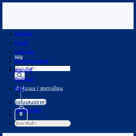
ข้าม
ไป
ยัง
เนื้อหา
หน้าแรก
ร้านค้า
โปรโมชัน
เมนู
ช้อปตามแบรนด์
Products
สาระน่ารู้
search
ติดต่อเรา
FAQ
เข้าสู่ระบบ / ลงทะเบียน
ขอใบเสนอราคา
แจ้งชำระเงิน
0
ค้นหา:
ตะกร้าสินค้า