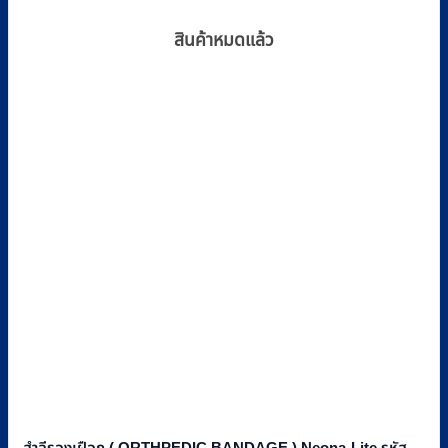
สินค้าหมดแล้ว
สำลีรองเฝือก ( ORTHPEDIC BANDAGE ) Neona-Lite รหัส