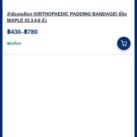
สำลีรองเฝือก (ORTHOPAEDIC PADDING BANDAGE) ยี่ห้อ
MAPLE #2,3,4,6 นิ้ว
Price
฿
430
฿
780
–
range:
This
฿430
product
มีสต็อก
through
has
฿780
multiple
variants.
The
options
may
be
chosen
on
the
product
page