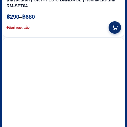
RM-SPT04
Price
฿
290
฿
680
–
range:
This
฿290
product
สินค้าหมดแล้ว
through
has
฿680
multiple
variants.
The
options
may
be
chosen
on
the
product
page