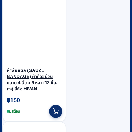
ผ้าพันแผล (GAUZE
BANDAGE) ผ้าก๊อซม้วน
ขนาด 4 นิ้ว x 6 หลา (12 ชิ้น/
ถุง) ยี่ห้อ HIVAN
฿
150
มีสต็อก