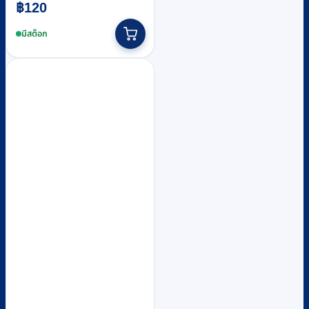
฿
120
มีสต็อก