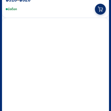
–
range:
This
฿510
product
มีสต็อก
through
has
฿920
multiple
variants.
The
options
may
be
chosen
on
the
product
page