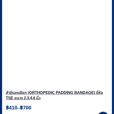
สำลีรองเฝือก (ORTHOPEDIC PADDING BANDAGE) ยี่ห้อ
TSE ขนาด 2,3,4,6 นิ้ว
Price
฿
410
฿
700
–
range:
This