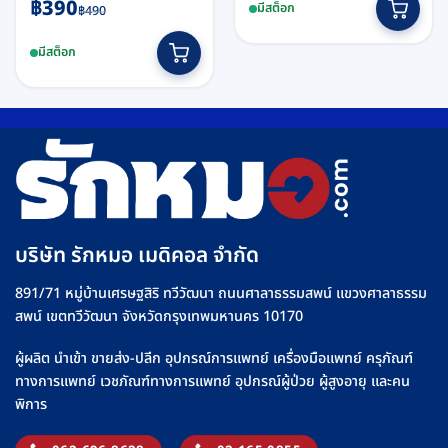
Original
Current
฿
390
มีสต็อก
฿
490
product
price
price
This
has
was:
is:
มีสต็อก
product
multiple
฿490.
฿390.
has
variants.
multiple
The
variants.
options
The
may
options
be
may
chosen
be
on
chosen
the
บริษัท รักหมอ เมดิคอล จำกัด
on
product
the
page
891/71 หมู่บ้านเศรษฐสิริ ทวีวัฒนา ถนนศาลาธรรมสพน์ แขวงศาลาธรรม
product
สพน์ เขตทวีวัฒนา จังหวัดกรุงเทพมหานคร 10170
page
ผู้ผลิต นำเข้า ขายส่ง-ปลีก อุปกรณ์การแพทย์ เครื่องมือแพทย์ ครุภัณฑ์
ทางการแพทย์ เวชภัณฑ์ทางการแพทย์ อุปกรณ์ผู้ป่วย ผู้สูงอายุ และคน
พิการ