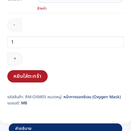
ล้างค่า
จำนวน
หน้ากาก
ให้
ออกซิเจน
oxygen
mask
หยิบใส่ตะกร้า
MB
รหัส
รหัสสินค้า:
RM-OXM05
หมวดหมู่:
หน้ากากออกซิเจน (Oxygen Mask)
RM-
แบรนด์:
MB
OXM05
ชิ้น
คำอธิบาย