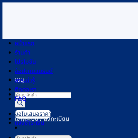
ข้าม
ไป
ยัง
เนื้อหา
หน้าแรก
ร้านค้า
โปรโมชัน
ช้อปตามแบรนด์
เมนู
สาระน่ารู้
ติดต่อเรา
Products
FAQ
search
ขอใบเสนอราคา
เข้าสู่ระบบ / ลงทะเบียน
แจ้งชำระเงิน
ค้นหา: