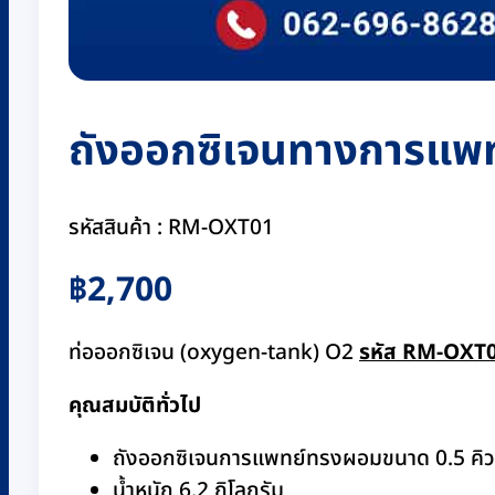
ถังออกซิเจนทางการแพทย
รหัสสินค้า : RM-OXT01
฿
2,700
ท่อออกซิเจน (oxygen-tank) O2
รหัส RM-OXT
คุณสมบัติทั่วไป
ถัง
ออกซิเจนการแพทย์ทรงผอมขนาด 0.5 คิว 
น้ำหนัก 6.2 กิโลกรัม