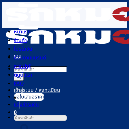
ข้าม
ไป
ยัง
เนื้อหา
หน้าแรก
ร้านค้า
โปรโมชัน
เมนู
ช้อปตามแบรนด์
สาระน่ารู้
Products
ติดต่อเรา
search
FAQ
เข้าสู่ระบบ / ลงทะเบียน
ขอใบเสนอราคา
แจ้งชำระเงิน
0
ค้นหา:
ตะกร้าสินค้า