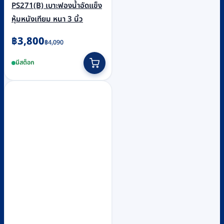
PS271(B) เบาะฟองน้ำอัดแข็ง
หุ้มหนังเทียม หนา 3 นิ้ว
Original
Current
฿
3,800
฿
4,090
price
price
มีสต็อก
was:
is:
฿4,090.
฿3,800.