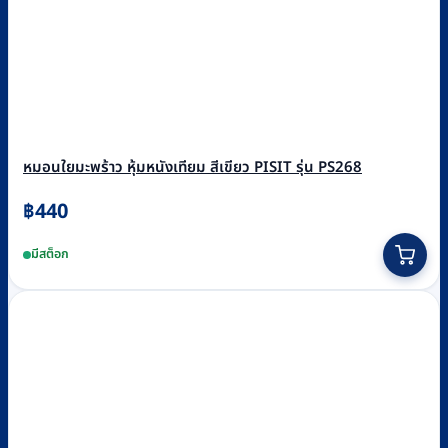
หมอนใยมะพร้าว หุ้มหนังเทียม สีเขียว PISIT รุ่น PS268
฿
440
มีสต็อก