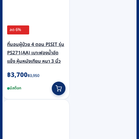
ลด 6%
ที่นอนผู้ป่วย 4 ตอน PISIT รุ่น
PS271(AA) เบาะฟองน้ำอัด
แข็ง หุ้มหนังเทียม หนา 3 นิ้ว
Original
Current
฿
3,700
฿
3,950
price
price
มีสต็อก
was:
is:
฿3,950.
฿3,700.