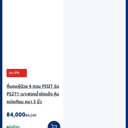
ลด 6%
ที่นอนผู้ป่วย 4 ตอน PISIT รุ่น
PS271 เบาะฟองน้ำอัดแข็ง หุ้ม
หนังเทียม หนา 3 นิ้ว
Original
Current
฿
4,000
฿
4,240
price
price
มีสต็อก