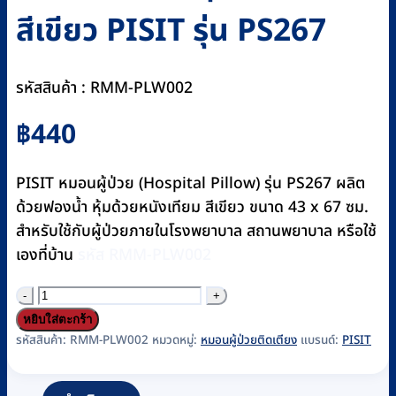
สีเขียว PISIT รุ่น PS267
รหัสสินค้า : RMM-PLW002
฿
440
PISIT หมอนผู้ป่วย (Hospital Pillow) รุ่น PS267 ผลิต
ด้วยฟองน้ำ หุ้มด้วยหนังเทียม สีเขียว ขนาด 43 x 67 ซม.
สำหรับใช้กับผู้ป่วยภายในโรงพยาบาล สถานพยาบาล หรือใช้
เองที่บ้าน
รหัส RMM-PLW002
จำนวน
หมอน
หยิบใส่ตะกร้า
ฟองน้ำ
รหัสสินค้า:
RMM-PLW002
หมวดหมู่:
หมอนผู้ป่วยติดเตียง
แบรนด์:
PISIT
หุ้ม
หนัง