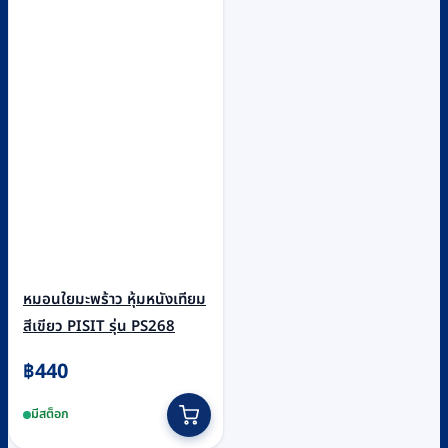
หมอนใยมะพร้าว หุ้มหนังเทียม
สีเขียว PISIT รุ่น PS268
฿
440
มีสต็อก