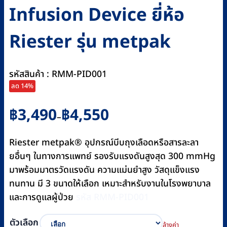
Infusion Device ยี่ห้อ
Riester รุ่น metpak
รหัสสินค้า : RMM-PID001
ลด 14%
Price
฿
3,490
฿
4,550
–
range:
฿3,490
Riester metpak® อุปกรณ์บีบถุงเลือดหรือสารละลา
through
ยอื่นๆ ในทางการแพทย์ รองรับแรงดันสูงสุด 300 mmHg
฿4,550
มาพร้อมมาตรวัดแรงดัน ความแม่นยำสูง วัสดุแข็งแรง
ทนทาน มี 3 ขนาดให้เลือก เหมาะสำหรับงานในโรงพยาบาล
และการดูแลผู้ป่วย
รหัส RMM-PID001
ตัวเลือก
ล้างค่า