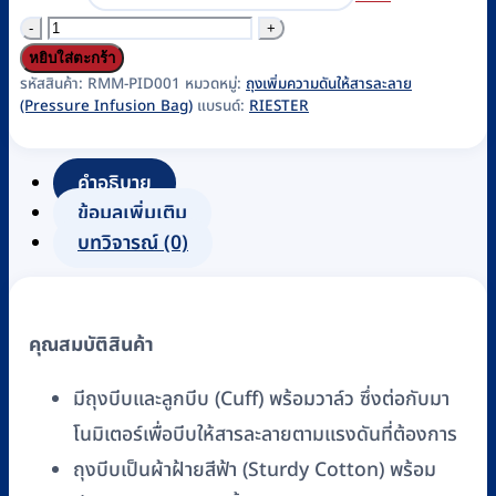
จำนวน
ชุด
หยิบใส่ตะกร้า
บีบ
รหัสสินค้า:
RMM-PID001
หมวดหมู่:
ถุงเพิ่มความดันให้สารละลาย
(Pressure Infusion Bag)
แบรนด์:
RIESTER
ถุง
ให้
เลือด
คำอธิบาย
/
ข้อมูลเพิ่มเติม
สารละลาย
บทวิจารณ์ (0)
Pressure
Infusion
Device
คุณสมบัติสินค้า
ยี่ห้อ
Riester
มีถุงบีบและลูกบีบ (Cuff) พร้อมวาล์ว ซึ่งต่อกับมา
รุ่น
โนมิเตอร์เพื่อบีบให้สารละลายตามแรงดันที่ต้องการ
metpak
ถุงบีบเป็นผ้าฝ้ายสีฟ้า (Sturdy Cotton) พร้อม
ชิ้น