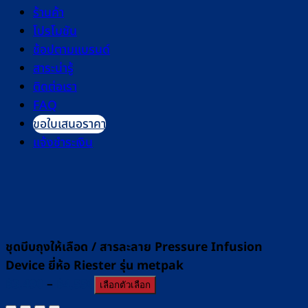
ร้านค้า
โปรโมชัน
ช้อปตามแบรนด์
สาระน่ารู้
ติดต่อเรา
FAQ
ขอใบเสนอราคา
แจ้งชำระเงิน
ชุดบีบถุงให้เลือด / สารละลาย Pressure Infusion
Device ยี่ห้อ Riester รุ่น metpak
Price
฿
3,490
–
฿
4,550
เลือกตัวเลือก
range: