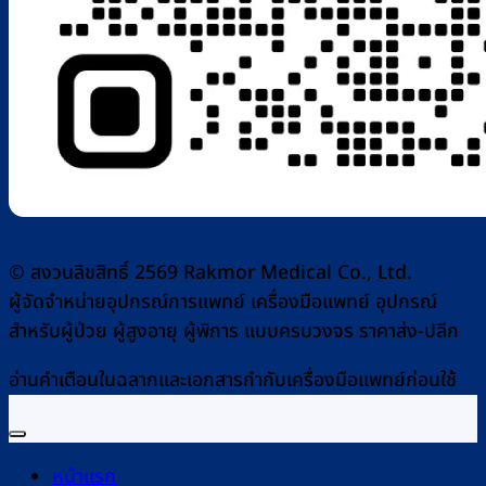
© สงวนลิขสิทธิ์ 2569 Rakmor Medical Co., Ltd.
ผู้จัดจำหน่ายอุปกรณ์การแพทย์ เครื่องมือแพทย์ อุปกรณ์
สำหรับผู้ป่วย ผู้สูงอายุ ผู้พิการ แบบครบวงจร ราคาส่ง-ปลีก
อ่านคำเตือนในฉลากและเอกสารกำกับเครื่องมือแพทย์ก่อนใช้
หน้าแรก