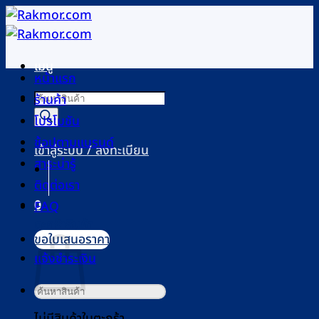
ข้าม
ไป
ยัง
เมนู
เนื้อหา
หน้าแรก
Products
ร้านค้า
search
โปรโมชัน
ช้อปตามแบรนด์
เข้าสู่ระบบ / ลงทะเบียน
สาระน่ารู้
ติดต่อเรา
0
FAQ
ตะกร้าสินค้า
ขอใบเสนอราคา
แจ้งชำระเงิน
ค้นหา:
ไม่มีสินค้าในตะกร้า