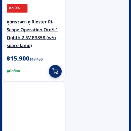
ลด 9%
ชุดตรวจตา หู Riester Ri-
Scope Operation Oto/L1
Ophth 2.5V R3858 (w/o
spare lamp)
Original
Current
฿
15,900
฿
17,430
price
price
มีสต็อก
was:
is:
฿17,430.
฿15,900.