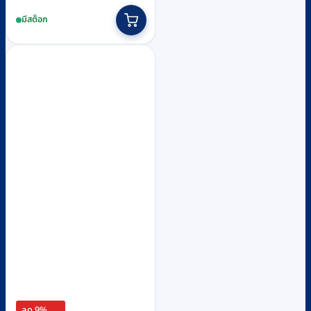
price
price
มีสต็อก
was:
is:
฿19,630.
฿17,900.
ลด 9%