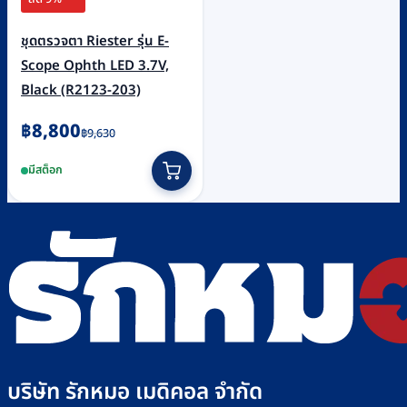
ชุดตรวจตา Riester รุ่น E-
Scope Ophth LED 3.7V,
Black (R2123-203)
Original
Current
฿
8,800
฿
9,630
price
price
มีสต็อก
was:
is:
฿9,630.
฿8,800.
บริษัท รักหมอ เมดิคอล จำกัด