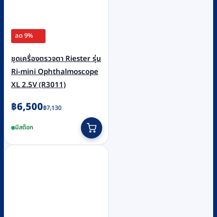
ลด 9%
ชุดเครื่องตรวจตา Riester รุ่น
Ri-mini Ophthalmoscope
XL 2.5V (R3011)
Original
Current
฿
6,500
฿
7,130
price
price
มีสต็อก
was:
is:
฿7,130.
฿6,500.