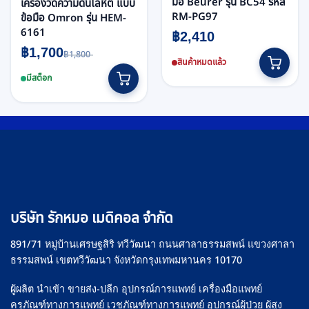
มือ Beurer รุ่น BC54 รหัส
เครื่องวัดความดันโลหิต แบบ
RM-PG97
ข้อมือ Omron รุ่น HEM-
6161
฿
2,410
Original
Current
฿
1,700
฿
1,800
price
price
สินค้าหมดแล้ว
was:
is:
฿1,800.
฿1,700.
มีสต็อก
บริษัท รักหมอ เมดิคอล จำกัด
891/71 หมู่บ้านเศรษฐสิริ ทวีวัฒนา ถนนศาลาธรรมสพน์ แขวงศาลา
ธรรมสพน์ เขตทวีวัฒนา จังหวัดกรุงเทพมหานคร 10170
ผู้ผลิต นำเข้า ขายส่ง-ปลีก อุปกรณ์การแพทย์ เครื่องมือแพทย์
ครุภัณฑ์ทางการแพทย์ เวชภัณฑ์ทางการแพทย์ อุปกรณ์ผู้ป่วย ผู้สูง