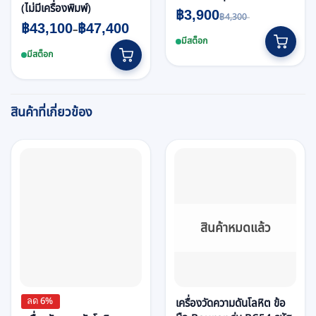
(ไม่มีเครื่องพิมพ์)
Original
Current
฿
3,900
฿
4,300
price
price
Price
฿
43,100
฿
47,400
–
was:
is:
range:
฿4,300.
฿3,900.
This
มีสต็อก
฿43,100
through
มีสต็อก
product
฿47,400
has
multiple
variants.
สินค้าที่เกี่ยวข้อง
The
options
may
be
chosen
on
the
สินค้าหมดแล้ว
product
page
ลด 6%
เครื่องวัดความดันโลหิต ข้อ