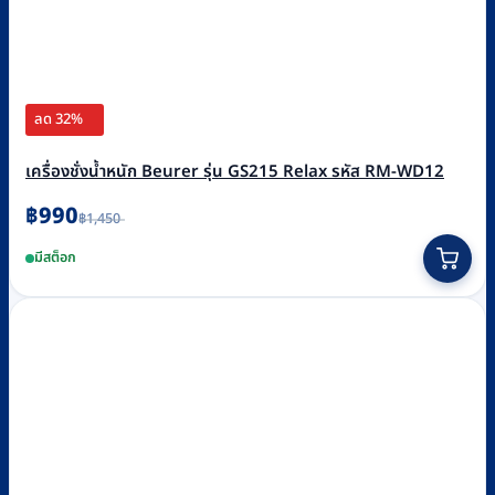
ลด 32%
เครื่องชั่งน้ำหนัก Beurer รุ่น GS215 Relax รหัส RM-WD12
Original
Current
฿
990
฿
1,450
price
price
was:
is:
มีสต็อก
฿1,450.
฿990.