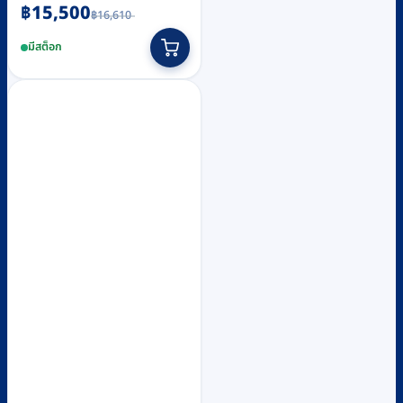
Original
Current
฿
15,500
฿
16,610
price
price
was:
is:
มีสต็อก
฿16,610.
฿15,500.