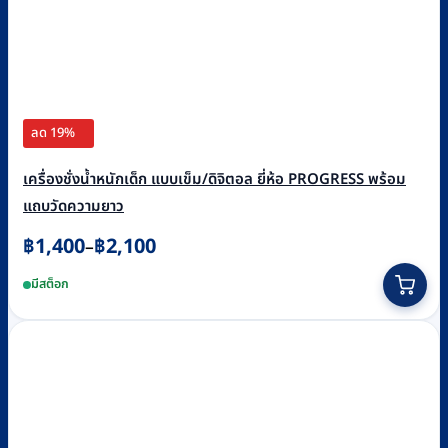
ลด 19%
เครื่องชั่งน้ำหนักเด็ก แบบเข็ม/ดิจิตอล ยี่ห้อ PROGRESS พร้อม
แถบวัดความยาว
Price
฿
1,400
฿
2,100
–
range:
This
฿1,400
มีสต็อก
through
product
฿2,100
has
multiple
variants.
The
options