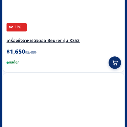
ลด 33%
เครื่องชั่งอาหารดิจิตอล Beurer รุ่น KS53
Original
Current
฿
1,650
฿
2,480
price
price
was:
is:
มีสต็อก
฿2,480.
฿1,650.