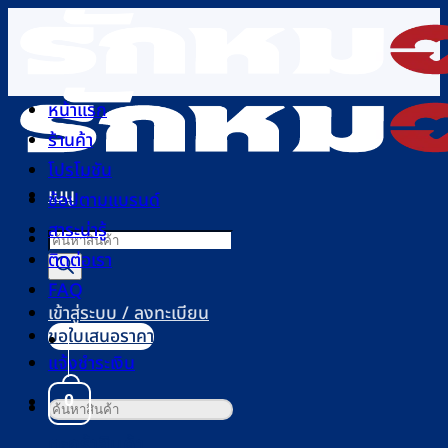
ข้าม
ไป
ยัง
เนื้อหา
หน้าแรก
ร้านค้า
โปรโมชัน
เมนู
ช้อปตามแบรนด์
สาระน่ารู้
Products
ติดต่อเรา
search
FAQ
เข้าสู่ระบบ / ลงทะเบียน
ขอใบเสนอราคา
แจ้งชำระเงิน
0
ค้นหา:
ตะกร้าสินค้า