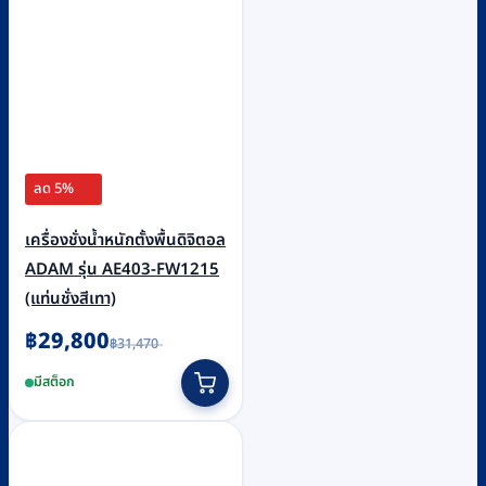
ลด 5%
เครื่องชั่งน้ำหนักตั้งพื้นดิจิตอล
ADAM รุ่น AE403-FW1215
(แท่นชั่งสีเทา)
Original
Current
฿
29,800
฿
31,470
price
price
was:
is:
มีสต็อก
฿31,470.
฿29,800.