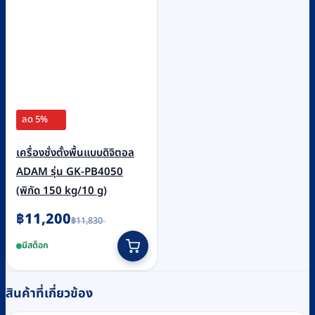
ลด 5%
เครื่องชั่งตั้งพื้นแบบดิจิตอล
ADAM รุ่น GK-PB4050
(พิกัด 150 kg/10 g)
Original
Current
฿
11,200
฿
11,830
price
price
was:
is:
มีสต็อก
฿11,830.
฿11,200.
สินค้าที่เกี่ยวข้อง