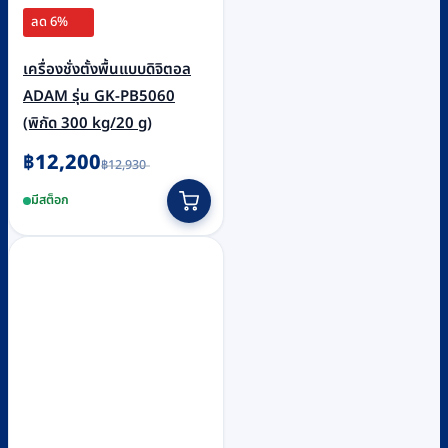
ลด 6%
เครื่องชั่งตั้งพื้นแบบดิจิตอล
ADAM รุ่น GK-PB5060
(พิกัด 300 kg/20 g)
Original
Current
฿
12,200
฿
12,930
price
price
was:
is:
มีสต็อก
฿12,930.
฿12,200.