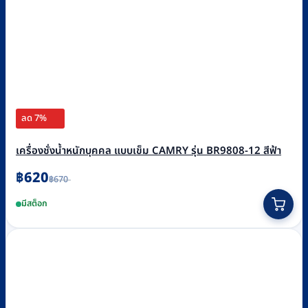
ลด 7%
เครื่องชั่งน้ำหนักบุคคล แบบเข็ม CAMRY รุ่น BR9808-12 สีฟ้า
Original
Current
฿
620
฿
670
price
price
was:
is:
มีสต็อก
฿670.
฿620.