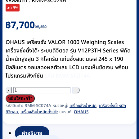
รหัสสินค้า : RMM-SC074A
ลด 9%
Original
Current
฿
7,700
฿
8,450
price
price
was:
is:
OHAUS เครื่องชั่ง VALOR 1000 Weighing Scales
฿8,450.
฿7,700.
เครื่องชั่งตั้งโต๊ะ ระบบดิจิตอล รุ่น V12P3TH Series พิกัด
น้ำหนักสูงสุด 3 กิโลกรัม แท่นชั่งสแตนเลส 245 x 190
มิลลิเมตร จอแสดงผลตัวเลข LCD มองเห็นชัดเจน พร้อม
โปรแกรมฟังก์ชัน
รหัส RMM-SC074A
จำนวน
เครื่อง
หยิบใส่ตะกร้า
ชั่ง
รหัสสินค้า:
RMM-SC074A
หมวดหมู่:
เครื่องชั่งน้ำหนัก
,
เครื่องชั่งน้ำหนัก
ดิจิตอล
,
เครื่องชั่งน้ำหนักตั้งโต๊ะ
แบรนด์:
OHAUS
น้ำ
หนัก
ตั้ง
คำอธิบาย