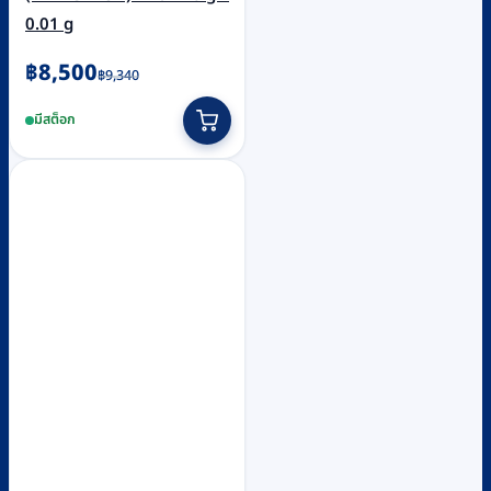
0.01 g
Original
Current
฿
8,500
฿
9,340
price
price
มีสต็อก
was:
is:
฿9,340.
฿8,500.