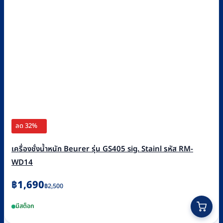
ลด 32%
เครื่องชั่งน้ำหนัก Beurer รุ่น GS405 sig. Stainl รหัส RM-
WD14
Original
Current
฿
1,690
฿
2,500
price
price
มีสต็อก
was:
is: