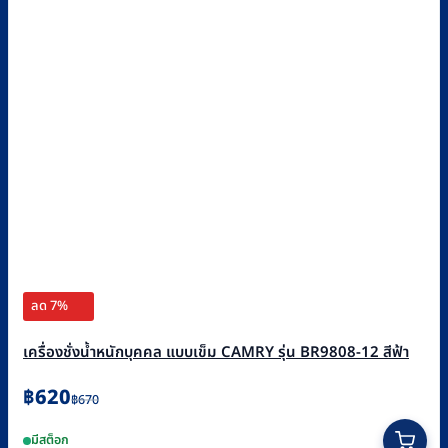
ลด 7%
เครื่องชั่งน้ำหนักบุคคล แบบเข็ม CAMRY รุ่น BR9808-12 สีฟ้า
Original
Current
฿
620
฿
670
price
price
มีสต็อก