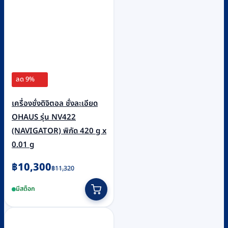
ลด 9%
เครื่องชั่งดิจิตอล ชั่งละเอียด
OHAUS รุ่น NV422
(NAVIGATOR) พิกัด 420 g x
0.01 g
Original
Current
฿
10,300
฿
11,320
price
price
มีสต็อก
was:
is:
฿11,320.
฿10,300.