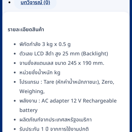
โต๊ะ
บทวิจารณ์ (0)
แบบ
ดิจิตอล
OHAUS
รายละเอียดสินค้า
รุ่น
V12P3TH
พิกัดกำลัง 3 kg x 0.5 g
(VALOR
ตัวเลข LCD สีดำ สูง 25 mm (Backlight)
1000)
จานชั่งสแตนเลส ขนาด 245 x 190 mm.
ชิ้น
หน่วยชั่งน้ำหนัก kg
โปรแกรม : Tare (หักค่าน้ำหนักภาชนะ), Zero,
Weighing,
พลังงาน : AC adapter 12 V Rechargeable
battery
ผลิตภัณฑ์จากประเทศสหรัฐอเมริกา
รับประกัน 1 ปี จากการใช้งานปกติ