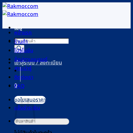
ข้าม
ไป
ยัง
เมนู
เนื้อหา
หน้าแรก
Products
ร้านค้า
search
โปรโมชัน
ช้อปตามแบรนด์
เข้าสู่ระบบ / ลงทะเบียน
สาระน่ารู้
ติดต่อเรา
0
FAQ
ตะกร้าสินค้า
ขอใบเสนอราคา
แจ้งชำระเงิน
ค้นหา:
ไม่มีสินค้าในตะกร้า