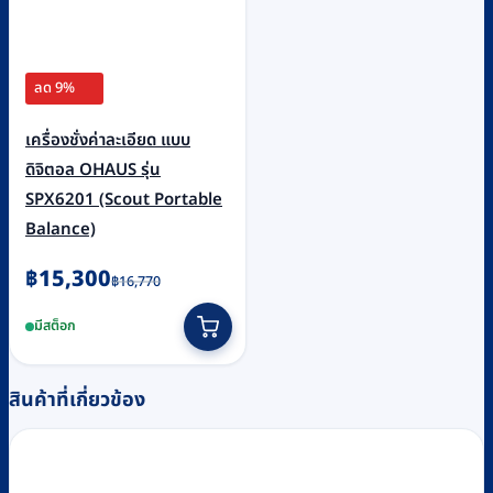
ลด 9%
เครื่องชั่งค่าละเอียด แบบ
ดิจิตอล OHAUS รุ่น
SPX6201 (Scout Portable
Balance)
Original
Current
฿
15,300
฿
16,770
price
price
มีสต็อก
was:
is:
฿16,770.
฿15,300.
สินค้าที่เกี่ยวข้อง