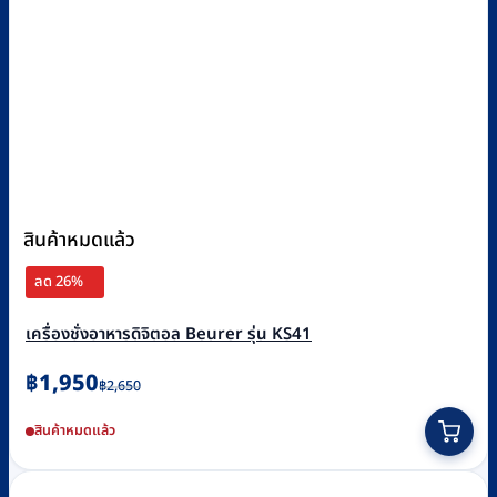
สินค้าหมดแล้ว
ลด 26%
เครื่องชั่งอาหารดิจิตอล Beurer รุ่น KS41
Original
Current
฿
1,950
฿
2,650
price
price
สินค้าหมดแล้ว
was:
is:
฿2,650.
฿1,950.