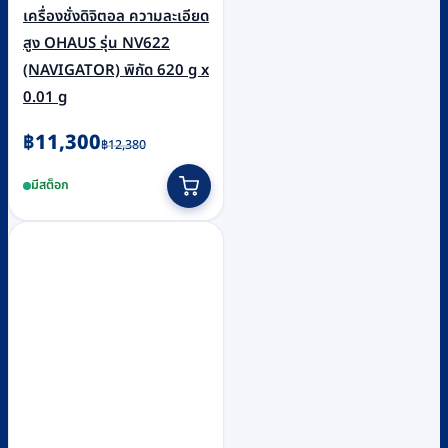
เครื่องชั่งดิจิตอล ความละเอียด
สูง OHAUS รุ่น NV622
(NAVIGATOR) พิกัด 620 g x
0.01 g
Original
Current
฿
11,300
฿
12,380
price
price
มีสต็อก
was:
is:
฿12,380.
฿11,300.