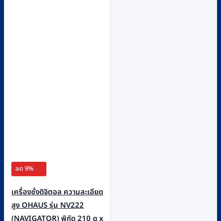
ลด 9%
เครื่องชั่งดิจิตอล ความละเอียด
สูง OHAUS รุ่น NV222
(NAVIGATOR) พิกัด 210 g x