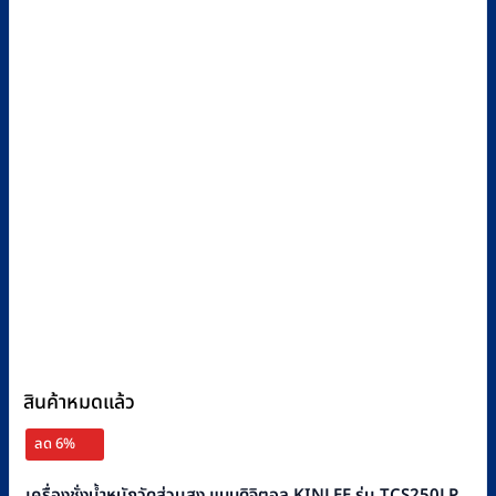
สินค้าหมดแล้ว
ลด 6%
เครื่องชั่งน้ำหนักวัดส่วนสูง แบบดิจิตอล KINLEE รุ่น TCS250LP