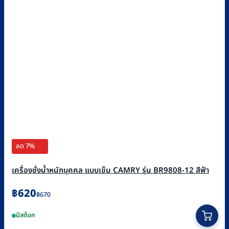
ลด 7%
เครื่องชั่งน้ำหนักบุคคล แบบเข็ม CAMRY รุ่น BR9808-12 สีฟ้า
Original
Current
฿
620
฿
670
price
price
มีสต็อก
was:
is: