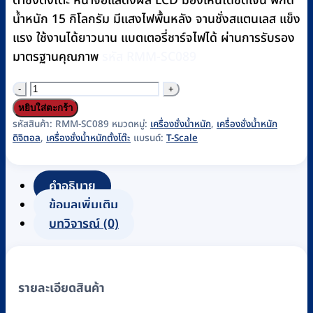
ตาชั่งตั้งโต๊ะ หน้าจอแสดงผล LCD มองเห็นได้ชัดเจน พิกัด
น้ำหนัก 15 กิโลกรัม มีแสงไฟพื้นหลัง จานชั่งสแตนเลส แข็ง
แรง ใช้งานได้ยาวนาน แบตเตอรี่ชาร์จไฟได้ ผ่านการรับรอง
มาตรฐานคุณภาพ
รหัส RMM-SC089
จำนวน
เครื่อง
หยิบใส่ตะกร้า
ชั่ง
รหัสสินค้า:
RMM-SC089
หมวดหมู่:
เครื่องชั่งน้ำหนัก
,
เครื่องชั่งน้ำหนัก
ดิจิตอล
,
เครื่องชั่งน้ำหนักตั้งโต๊ะ
แบรนด์:
T-Scale
น้ำ
หนัก
ตั้ง
คำอธิบาย
โต๊ะ
ข้อมูลเพิ่มเติม
Weighing
บทวิจารณ์ (0)
Scales
แบบ
ดิจิตอล
รายละเอียดสินค้า
T-