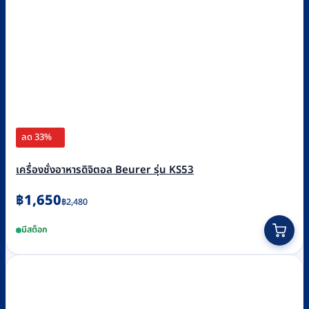
ลด 33%
เครื่องชั่งอาหารดิจิตอล Beurer รุ่น KS53
Original
Current
฿
1,650
฿
2,480
price
price
มีสต็อก
was:
is:
฿2,480.
฿1,650.