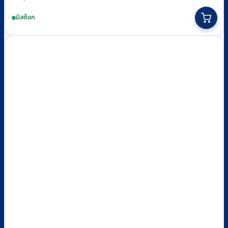
This
มีสต็อก
product
has
multiple
variants.
The
options
may
be
chosen
on
the
product
page