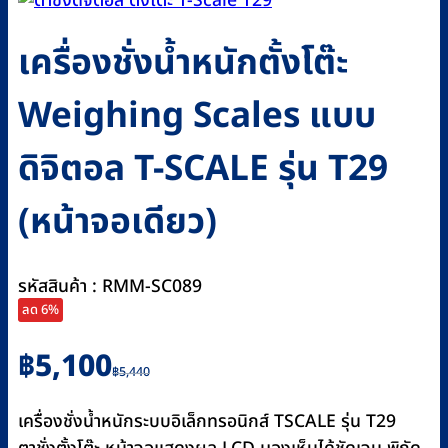
เครื่องชั่งน้ำหนักตั้งโต๊ะ
Weighing Scales แบบ
ดิจิตอล T-SCALE รุ่น T29
(หน้าจอเดียว)
รหัสสินค้า : RMM-SC089
ลด 6%
Original
Current
฿
5,100
฿
5,440
price
price
was:
is:
เครื่องชั่งน้ำหนักระบบอิเล็กทรอนิกส์ TSCALE รุ่น T29
฿5,440.
฿5,100.