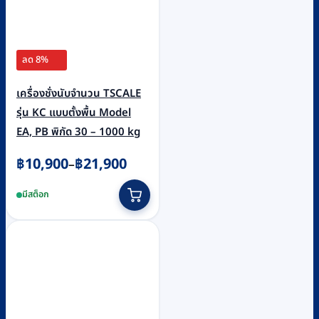
ลด 8%
เครื่องชั่งนับจำนวน TSCALE
รุ่น KC แบบตั้งพื้น Model
EA, PB พิกัด 30 – 1000 kg
Price
฿
10,900
฿
21,900
–
range:
This
มีสต็อก
฿10,900
product
through
has
฿21,900
multiple
variants.
The
options
may