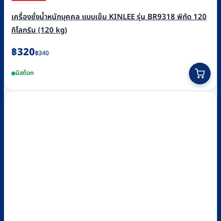
เครื่องชั่งน้ำหนักบุคคล แบบเข็ม KINLEE รุ่น BR9318 พิกัด 120
กิโลกรัม (120 kg)
Original
Current
฿
320
฿
340
price
price
มีสต็อก
was:
is:
฿340.
฿320.