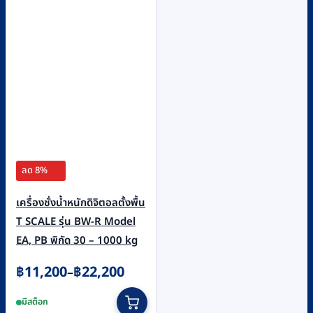
be
chosen
on
the
product
page
ลด 8%
เครื่องชั่งน้ำหนักดิจิตอลตั้งพื้น
T SCALE รุ่น BW-R Model
EA, PB พิกัด 30 – 1000 kg
Price
฿
11,200
฿
22,200
–
range:
This
มีสต็อก
฿11,200
product