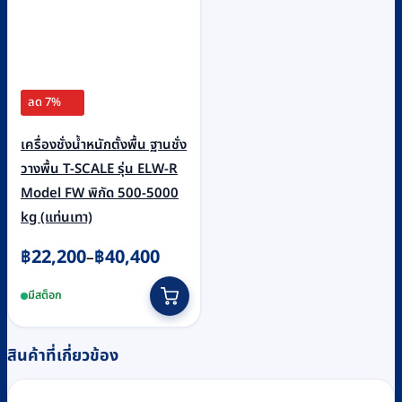
product
page
ลด 7%
เครื่องชั่งน้ำหนักตั้งพื้น ฐานชั่ง
วางพื้น T-SCALE รุ่น ELW-R
Model FW พิกัด 500-5000
kg (แท่นเทา)
Price
฿
22,200
฿
40,400
–
range:
This
มีสต็อก
฿22,200
product
through
has
฿40,400
multiple
สินค้าที่เกี่ยวข้อง
variants.