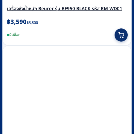
เครื่องชั่งน้ำหนัก Beurer รุ่น BF950 BLACK รหัส RM-WD01
Original
Current
฿
3,590
฿
3,800
price
price
มีสต็อก
was:
is:
฿3,800.
฿3,590.