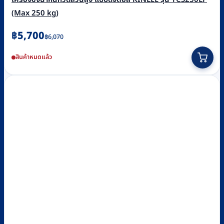
(Max 250 kg)
Original
Current
฿
5,700
฿
6,070
price
price
สินค้าหมดแล้ว
was:
is:
฿6,070.
฿5,700.