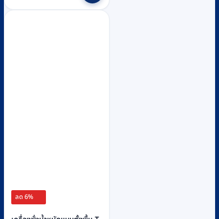
through
has
฿22,200
multiple
variants.
The
options
may
be
chosen
on
the
product
page
ลด 6%