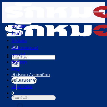
ข้าม
ไป
ยัง
เนื้อหา
หน้าแรก
ร้านค้า
โปรโมชัน
เมนู
ช้อปตามแบรนด์
สาระน่ารู้
Products
ติดต่อเรา
search
FAQ
เข้าสู่ระบบ / ลงทะเบียน
ขอใบเสนอราคา
แจ้งชำระเงิน
0
ค้นหา:
ตะกร้าสินค้า