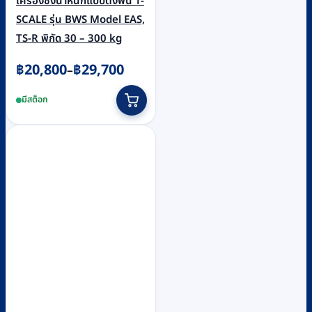
เครื่องชั่งน้ำหนักแบบตั้งพื้น T-
SCALE รุ่น BWS Model EAS,
TS-R พิกัด 30 – 300 kg
Price
฿
20,800
฿
29,700
–
range:
This
มีสต็อก
฿20,800
product
through
has
฿29,700
multiple
variants.
The
options
may
be
chosen
on
the