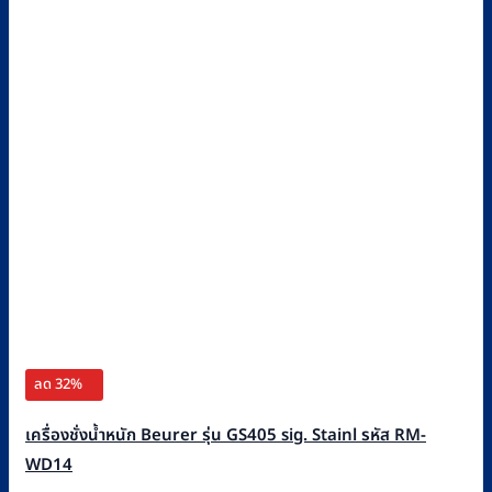
ลด 32%
เครื่องชั่งน้ำหนัก Beurer รุ่น GS405 sig. Stainl รหัส RM-
WD14