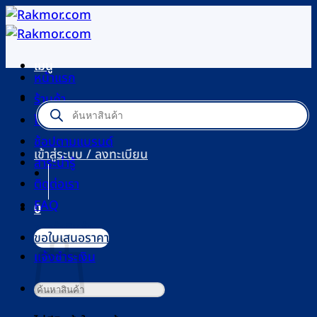
ข้าม
ไป
ยัง
เมนู
เนื้อหา
หน้าแรก
ร้านค้า
Products
search
โปรโมชัน
ช้อปตามแบรนด์
เข้าสู่ระบบ / ลงทะเบียน
สาระน่ารู้
ติดต่อเรา
FAQ
0
ตะกร้าสินค้า
ขอใบเสนอราคา
แจ้งชำระเงิน
ค้นหา: