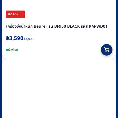
ลด 6%
เครื่องชั่งน้ำหนัก Beurer รุ่น BF950 BLACK รหัส RM-WD01
Original
Current
฿
3,590
฿
3,800
price
price
มีสต็อก
was:
is:
฿3,800.
฿3,590.