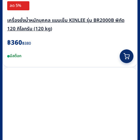
ลด 5%
เครื่องชั่งน้ำหนักบุคคล แบบเข็ม KINLEE รุ่น BR2000B พิกัด
120 กิโลกรัม (120 kg)
Original
Current
฿
360
฿
380
price
price
มีสต็อก
was:
is:
฿380.
฿360.