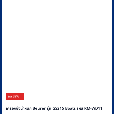
ลด 32%
เครื่องชั่งน้ำหนัก Beurer รุ่น GS215 Boats รหัส RM-WD11