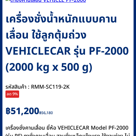
เครื่องชั่งน้ำหนักแบบคาน
เลื่อน ใช้ลูกตุ้มถ่วง
VEHICLECAR รุ่น PF-2000
(2000 kg x 500 g)
รหัสสินค้า : RMM-SC119-2K
ลด 9%
Original
Current
฿
51,200
฿
56,180
price
price
was:
is:
เครื่องชั่งคานเลื่อน ยี่ห้อ VEHICLECAR Model PF-2000
฿56,180.
฿51,200.