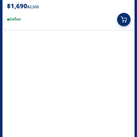
Original
Current
฿
1,690
฿
2,500
price
price
มีสต็อก
was:
is:
฿2,500.
฿1,690.