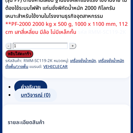
(รุ่น PF) ตาชั่งคานเลื่อน ฐานชั่งเหล็กแข็งแรง ใช้งานง่าย ไม่
ต้องใช้ระบบไฟฟ้า แท่นชั่งพิกัดน้ำหนัก 2000 กิโลกรัม
เหมาะสำหรับใช้งานในโรงงานธุรกิจอุตสาหกรรม
**PF-2000 2000 kg x 500 g, 1000 x 1100 mm, 112
cm เสาสี่เหลี่ยม มีล้อ ไม่มีเหล็กกั้น
รหัส RMM-SC119-2K
จำนวน
เครื่อง
หยิบใส่ตะกร้า
ชั่ง
รหัสสินค้า:
RMM-SC119-2K
หมวดหมู่:
เครื่องชั่งน้ำหนัก
,
เครื่องชั่งน้ำหนัก
ตั้งพื้น/วางพื้น
แบรนด์:
VEHICLECAR
น้ำ
หนัก
แบบ
คำอธิบาย
คาน
บทวิจารณ์ (0)
เลื่อน
ใช้
ลูก
รายละเอียดสินค้า
ตุ้ม