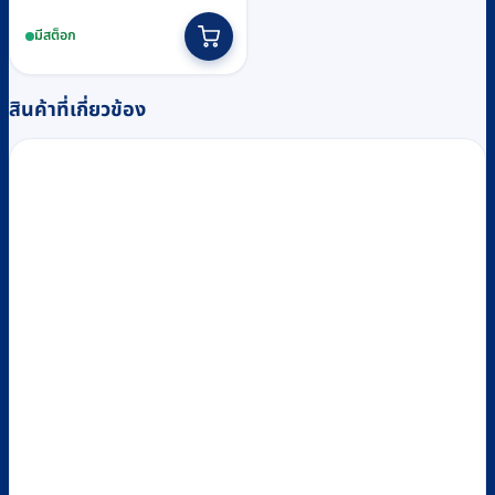
price
price
มีสต็อก
was:
is:
฿5,640.
฿5,500.
สินค้าที่เกี่ยวข้อง