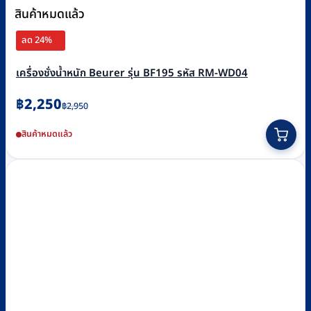
สินค้าหมดแล้ว
ลด 24%
เครื่องชั่งน้ำหนัก Beurer รุ่น BF195 รหัส RM-WD04
Original
Current
฿
2,250
฿
2,950
price
price
สินค้าหมดแล้ว
was:
is:
฿2,950.
฿2,250.