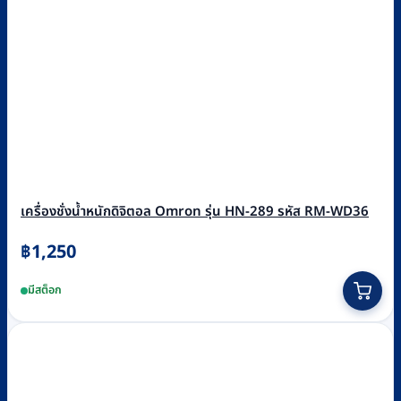
เครื่องชั่งน้ำหนักดิจิตอล Omron รุ่น HN-289 รหัส RM-WD36
฿
1,250
This
มีสต็อก
product
has
multiple
variants.
The