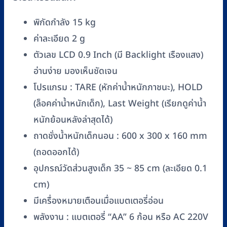
อุปกรณ์
วัด
พิกัดกำลัง 15 kg
ความ
ค่าละเอียด 2 g
ยาว
ตัวเลข LCD 0.9 Inch (มี Backlight เรืองแสง)
ตัว
เด็ก
อ่านง่าย มองเห็นชัดเจน
ชิ้น
โปรแกรม : TARE (หักค่าน้ำหนักภาชนะ), HOLD
(ล็อคค่าน้ำหนักเด็ก), Last Weight (เรียกดูค่าน้ำ
หนักย้อนหลังล่าสุดได้)
ถาดชั่งน้ำหนักเด็กนอน : 600 x 300 x 160 mm
(ถอดออกได้)
อุปกรณ์วัดส่วนสูงเด็ก 35 ~ 85 cm (ละเอียด 0.1
cm)
มีเครื่องหมายเตือนเมื่อแบตเตอรี่อ่อน
พลังงาน : แบตเตอรี่ “AA” 6 ก้อน หรือ AC 220V