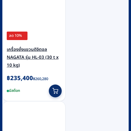
ลด 10%
เครื่องชั่งแขวนดิจิตอล
NAGATA รุ่น HL-03 (30 t x
10 kg)
Original
Current
฿
235,400
฿
260,280
price
price
มีสต็อก
was:
is:
฿260,280.
฿235,400.