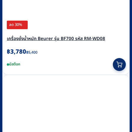
ลด 30%
เครื่องชั่งน้ำหนัก Beurer รุ่น BF700 รหัส RM-WD08
Original
Current
฿
3,780
฿
5,400
price
price
มีสต็อก
was:
is:
฿5,400.
฿3,780.