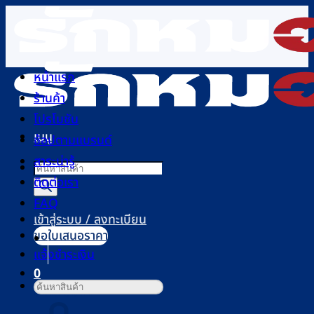
ข้าม
ไป
ยัง
เนื้อหา
หน้าแรก
ร้านค้า
โปรโมชัน
เมนู
ช้อปตามแบรนด์
สาระน่ารู้
Products
ติดต่อเรา
search
FAQ
เข้าสู่ระบบ / ลงทะเบียน
ขอใบเสนอราคา
แจ้งชำระเงิน
0
ค้นหา:
ตะกร้าสินค้า