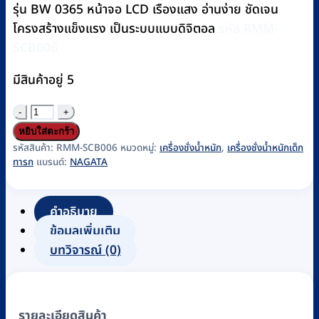
รุ่น BW 0365 หน้าจอ LCD เรืองแสง อ่านง่าย ชัดเจน
โครงสร้างแข็งแรง เป็นระบบแบบดิจิตอล
รหัส RMM-
SCB006
มีสินค้าอยู่ 5
จำนวน
เครื่อง
หยิบใส่ตะกร้า
ชั่ง
รหัสสินค้า:
RMM-SCB006
หมวดหมู่:
เครื่องชั่งน้ำหนัก
,
เครื่องชั่งน้ำหนักเด็ก
ทารก
แบรนด์:
NAGATA
น้ำ
หนัก
เด็ก
คำอธิบาย
NAGATA
ข้อมูลเพิ่มเติม
รุ่น
บทวิจารณ์ (0)
BW-
0365
พร้อม
รายละเอียดสินค้า