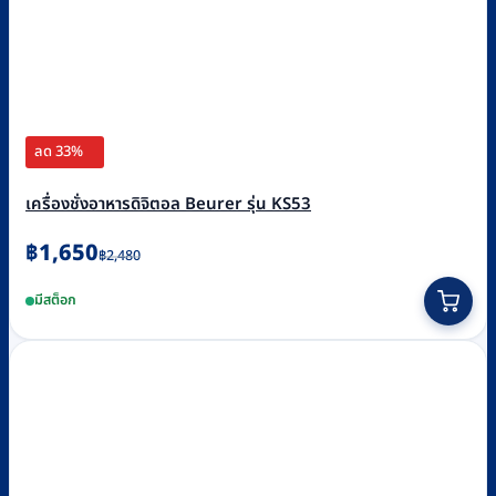
ลด 33%
เครื่องชั่งอาหารดิจิตอล Beurer รุ่น KS53
Original
Current
฿
1,650
฿
2,480
price
price
มีสต็อก
was:
is:
฿2,480.
฿1,650.