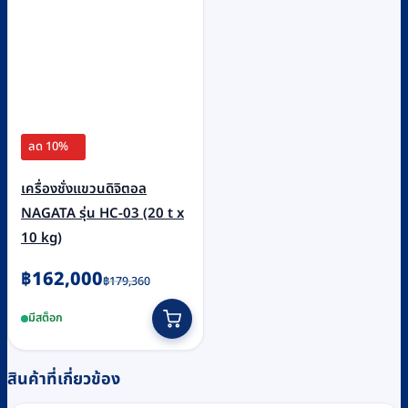
ลด 10%
เครื่องชั่งแขวนดิจิตอล
NAGATA รุ่น HC-03 (20 t x
10 kg)
Original
Current
฿
162,000
฿
179,360
price
price
มีสต็อก
was:
is:
฿179,360.
฿162,000.
สินค้าที่เกี่ยวข้อง