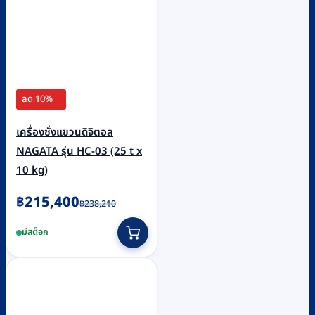
ลด 10%
เครื่องชั่งแขวนดิจิตอล
NAGATA รุ่น HC-03 (25 t x
10 kg)
Original
Current
฿
215,400
฿
238,210
price
price
มีสต็อก
was:
is:
฿238,210.
฿215,400.