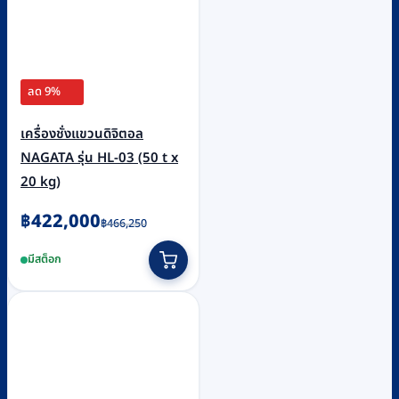
ลด 9%
เครื่องชั่งแขวนดิจิตอล
NAGATA รุ่น HL-03 (50 t x
20 kg)
Original
Current
฿
422,000
฿
466,250
price
price
มีสต็อก
was:
is:
฿466,250.
฿422,000.