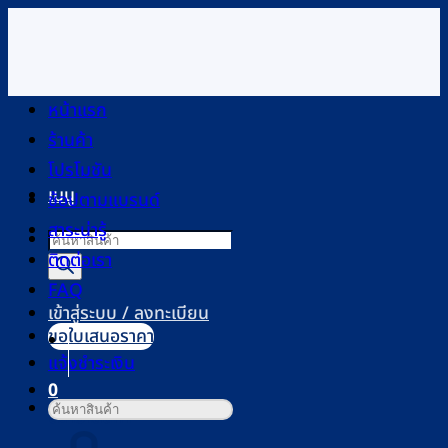
ข้าม
ไป
ยัง
เนื้อหา
หน้าแรก
ร้านค้า
โปรโมชัน
เมนู
ช้อปตามแบรนด์
สาระน่ารู้
Products
ติดต่อเรา
search
FAQ
เข้าสู่ระบบ / ลงทะเบียน
ขอใบเสนอราคา
แจ้งชำระเงิน
0
ค้นหา:
ตะกร้าสินค้า