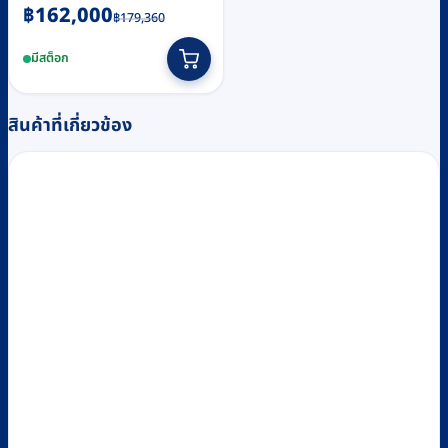
Original
Current
฿
162,000
฿
179,360
price
price
มีสต็อก
was:
is:
฿179,360.
฿162,000.
สินค้าที่เกี่ยวข้อง