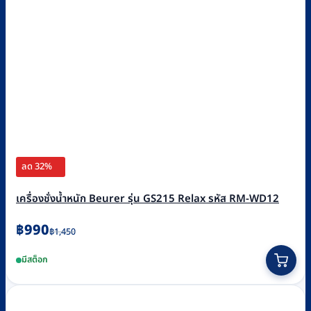
ลด 32%
เครื่องชั่งน้ำหนัก Beurer รุ่น GS215 Relax รหัส RM-WD12
Original
Current
฿
990
฿
1,450
price
price
มีสต็อก
was:
is:
฿1,450.
฿990.