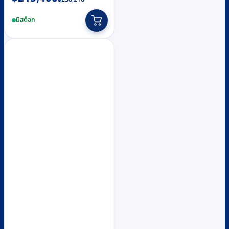
price
price
มีสต็อก
was:
is:
฿238,210.
฿215,400.