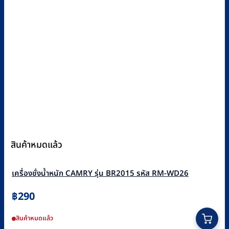
สินค้าหมดแล้ว
เครื่องชั่งน้ำหนัก CAMRY รุ่น BR2015 รหัส RM-WD26
฿
290
This
สินค้าหมดแล้ว
product