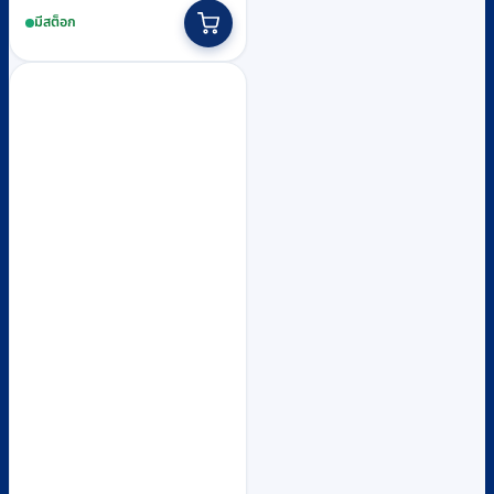
price
price
มีสต็อก
was:
is:
฿260,280.
฿235,400.