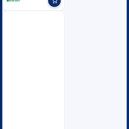
มีสต็อก
was:
is:
฿466,250.
฿422,000.