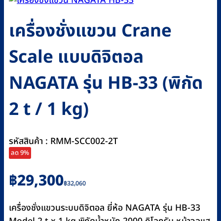
เครื่องชั่งแขวน Crane
Scale แบบดิจิตอล
NAGATA รุ่น HB-33 (พิกัด
2 t / 1 kg)
รหัสสินค้า : RMM-SCC002-2T
ลด 9%
Original
Current
฿
29,300
฿
32,060
price
price
was:
is:
เครื่องชั่งแขวนระบบดิจิตอล ยี่ห้อ NAGATA รุ่น HB-33
฿32,060.
฿29,300.