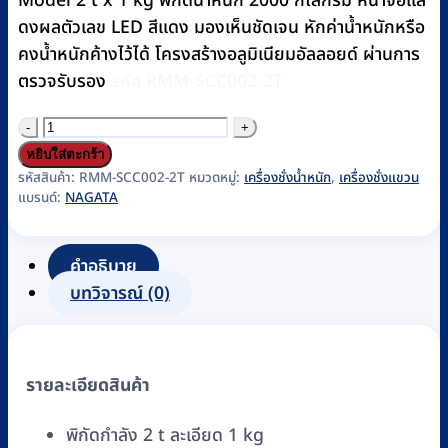
Model 2 t x 1 kg พิกัดน้ำหนัก 2000 กิโลกรัม หน้าจอแส
ดงผลตัวเลข LED สีแดง มองเห็นชัดเจน หักค่าน้ำหนักหรือ
คงน้ำหนักค้างไว้ได้ โครงสร้างอลูมิเนียมอัลลอยด์ ผ่านการ
ตรวจรับรอง
รหัส RMM-SCC002-2T
จำนวน
เครื่อง
หยิบใส่ตะกร้า
ชั่ง
รหัสสินค้า:
RMM-SCC002-2T
หมวดหมู่:
เครื่องชั่งน้ำหนัก
,
เครื่องชั่งแขวน
แบรนด์:
NAGATA
แขวน
Crane
Scale
คำอธิบาย
แบบ
บทวิจารณ์ (0)
ดิจิตอล
NAGATA
รุ่น
รายละเอียดสินค้า
HB-
33
พิกัดกำลัง 2 t ละเอียด 1 kg