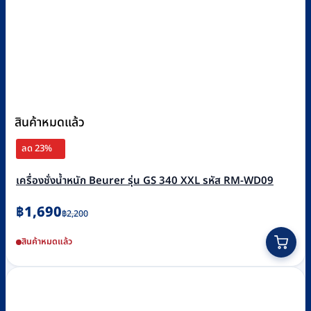
สินค้าหมดแล้ว
ลด 23%
เครื่องชั่งน้ำหนัก Beurer รุ่น GS 340 XXL รหัส RM-WD09
Original
Current
฿
1,690
฿
2,200
price
price
สินค้าหมดแล้ว
was:
is:
฿2,200.
฿1,690.