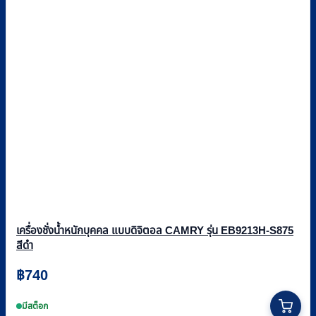
เครื่องชั่งน้ำหนักบุคคล แบบดิจิตอล CAMRY รุ่น EB9213H-S875
สีดำ
฿
740
มีสต็อก