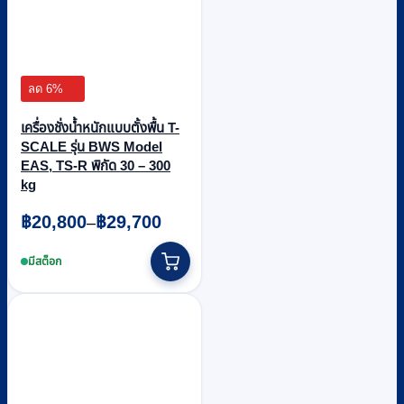
ลด 6%
เครื่องชั่งน้ำหนักแบบตั้งพื้น T-
SCALE รุ่น BWS Model
EAS, TS-R พิกัด 30 – 300
kg
Price
฿
20,800
฿
29,700
–
range:
This
฿20,800
product
มีสต็อก
through
has
multiple
฿29,700
variants.
The
options
may
be