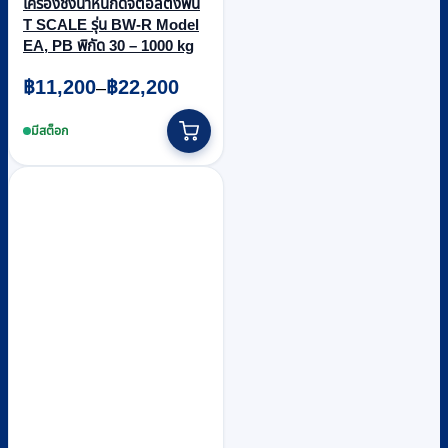
เครื่องชั่งน้ำหนักดิจิตอลตั้งพื้น
T SCALE รุ่น BW-R Model
EA, PB พิกัด 30 – 1000 kg
Price
฿
11,200
฿
22,200
–
range:
This
฿11,200
product
มีสต็อก
through
has
multiple
฿22,200
variants.
The
options
may
be
chosen
on
the
product
page