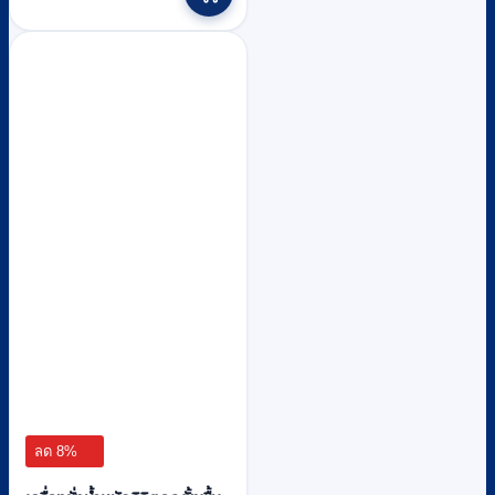
through
has
multiple
฿21,900
variants.
The
options
may
be
chosen
on
the
product
page
ลด 8%