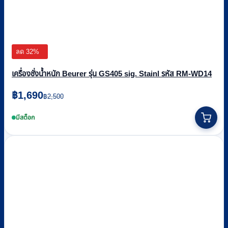
ลด 32%
เครื่องชั่งน้ำหนัก Beurer รุ่น GS405 sig. Stainl รหัส RM-WD14
Original
Current
฿
1,690
฿
2,500
price
price
was:
is:
มีสต็อก
฿2,500.
฿1,690.