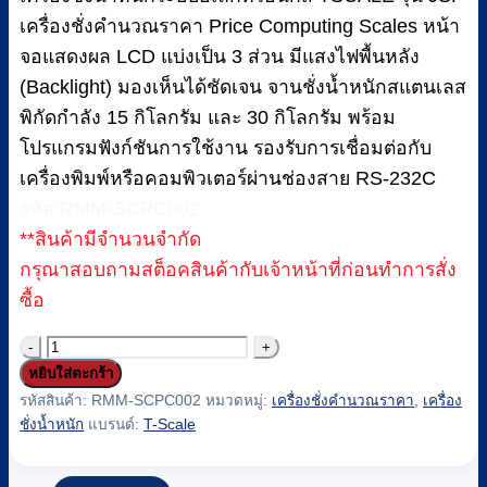
เครื่องชั่งคำนวณราคา Price Computing Scales หน้า
จอแสดงผล LCD แบ่งเป็น 3 ส่วน มีแสงไฟพื้นหลัง
(Backlight) มองเห็นได้ชัดเจน จานชั่งน้ำหนักสแตนเลส
พิกัดกำลัง 15 กิโลกรัม และ 30 กิโลกรัม พร้อม
โปรแกรมฟังก์ชันการใช้งาน รองรับการเชื่อมต่อกับ
เครื่องพิมพ์หรือคอมพิวเตอร์ผ่านช่องสาย RS-232C
รหัส RMM-SCPC002
**สินค้ามีจำนวนจำกัด
กรุณาสอบถามสต็อคสินค้ากับเจ้าหน้าที่ก่อนทำการสั่ง
ซื้อ
จำนวน
หยิบใส่ตะกร้า
เครื่อง
รหัสสินค้า:
RMM-SCPC002
หมวดหมู่:
เครื่องชั่งคำนวณราคา
,
เครื่อง
ชั่ง
ชั่งน้ำหนัก
แบรนด์:
T-Scale
คำนวณ
ราคา