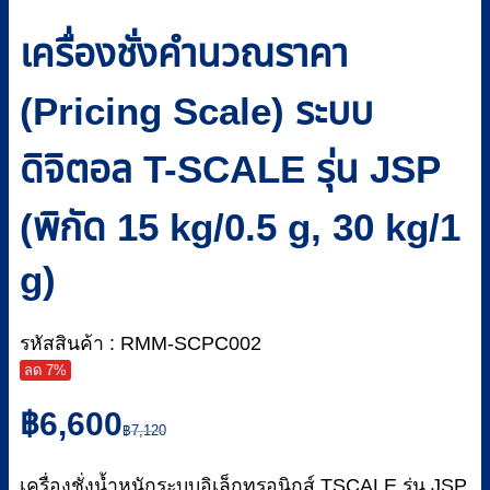
เครื่องชั่งคำนวณราคา
(Pricing Scale) ระบบ
ดิจิตอล T-SCALE รุ่น JSP
(พิกัด 15 kg/0.5 g, 30 kg/1
g)
รหัสสินค้า : RMM-SCPC002
ลด 7%
Original
Current
฿
6,600
price
price
฿
7,120
was:
is:
฿7,120.
฿6,600.
เครื่องชั่งน้ำหนักระบบอิเล็กทรอนิกส์ TSCALE รุ่น JSP