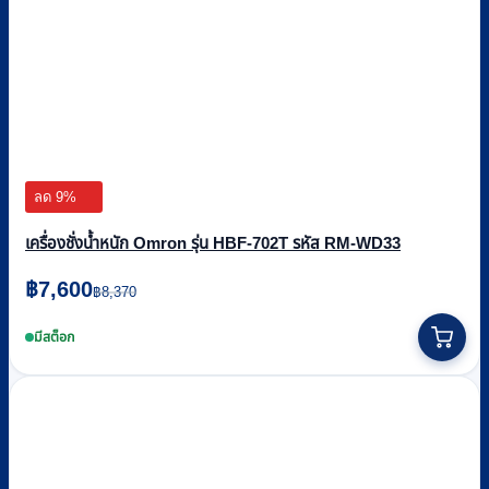
ลด 9%
เครื่องชั่งน้ำหนัก Omron รุ่น HBF-702T รหัส RM-WD33
Original
Current
฿
7,600
฿
8,370
price
price
was:
is:
มีสต็อก
฿8,370.
฿7,600.