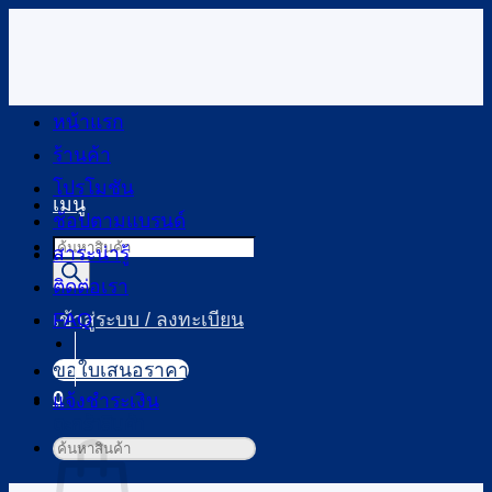
ข้าม
ไป
ยัง
เนื้อหา
หน้าแรก
ร้านค้า
โปรโมชัน
เมนู
ช้อปตามแบรนด์
Products
สาระน่ารู้
search
ติดต่อเรา
FAQ
เข้าสู่ระบบ / ลงทะเบียน
ขอใบเสนอราคา
0
แจ้งชำระเงิน
ตะกร้าสินค้า
ค้นหา: