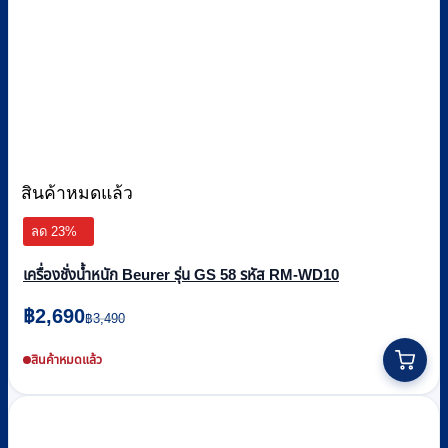
สินค้าหมดแล้ว
ลด 23%
เครื่องชั่งน้ำหนัก Beurer รุ่น GS 58 รหัส RM-WD10
Original
Current
฿
2,690
฿
3,490
price
price
was:
is:
สินค้าหมดแล้ว
฿3,490.
฿2,690.