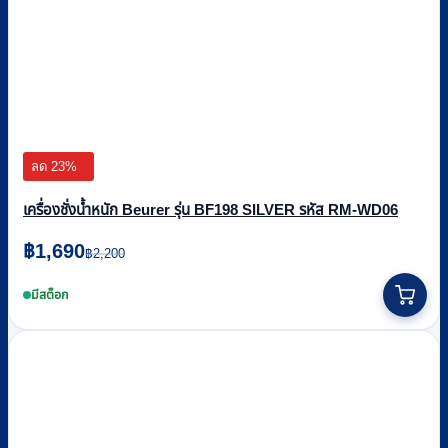
ลด 23%
เครื่องชั่งน้ำหนัก Beurer รุ่น BF198 SILVER รหัส RM-WD06
Original
Current
฿
1,690
฿
2,200
price
price
was:
is:
มีสต็อก
฿2,200.
฿1,690.