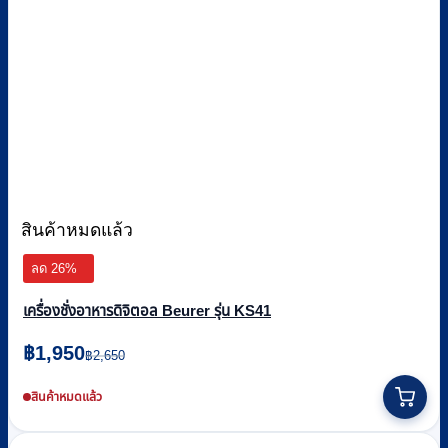
สินค้าหมดแล้ว
ลด 26%
เครื่องชั่งอาหารดิจิตอล Beurer รุ่น KS41
Original
Current
฿
1,950
฿
2,650
price
price
was:
is:
สินค้าหมดแล้ว
฿2,650.
฿1,950.