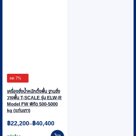
chosen
on
the
product
page
ลด 7%
เครื่องชั่งน้ำหนักตั้งพื้น ฐานชั่ง
วางพื้น T-SCALE รุ่น ELW-R
Model FW พิกัด 500-5000
kg (แท่นเทา)
Price
฿
22,200
฿
40,400
–
range:
This
฿22,200