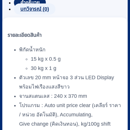
(Pricing
คำอธิบาย
Scale)
บทวิจารณ์ (0)
ระบบ
ดิจิตอล
T-
รายละเอียดสินค้า
SCALE
รุ่น
พิกัดน้ำหนัก
JSP
(พิกัด
15 kg x 0.5 g
15
30 kg x 1 g
kg/0.5
ตัวเลข 20 mm หน้าจอ 3 ส่วน LED Display
g,
30
พร้อมไฟเรืองแสงสีขาว
kg/1
g)
จานสแตนเลส : 240 x 370 mm
ชิ้น
โปรแกรม : Auto unit price clear (เคลียร์ ราคา
/ หน่วย อัตโนมัติ), Accumulating,
Give change (คิดเงินทอน), kg/100g shift