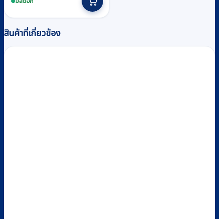
product
มีสต็อก
through
has
multiple
฿40,400
variants.
สินค้าที่เกี่ยวข้อง
The
options
may
be
chosen
on
the
product
page