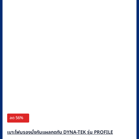
ลด 56%
เบาะโฟมรองนั่งกันแผลกดทับ DYNA-TEK รุ่น PROFILE