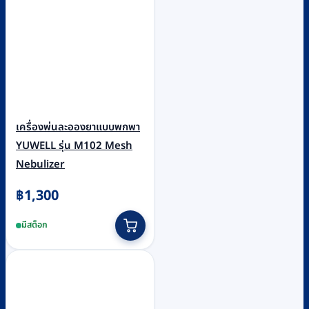
เครื่องพ่นละอองยาแบบพกพา
YUWELL รุ่น M102 Mesh
Nebulizer
฿
1,300
มีสต็อก