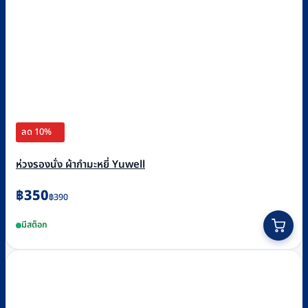
ลด 10%
ห่วงรองนั่ง ผ้ากำมะหยี่ Yuwell
Original
Current
฿
350
฿
390
price
price
มีสต็อก
was:
is:
฿390.
฿350.