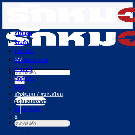
ข้าม
ไป
ยัง
เนื้อหา
หน้าแรก
ร้านค้า
โปรโมชัน
เมนู
ช้อปตามแบรนด์
สาระน่ารู้
Products
ติดต่อเรา
search
FAQ
เข้าสู่ระบบ / ลงทะเบียน
ขอใบเสนอราคา
แจ้งชำระเงิน
0
ค้นหา:
ตะกร้าสินค้า