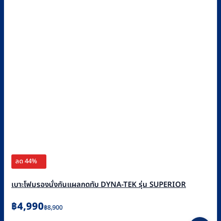
ลด 44%
เบาะโฟมรองนั่งกันแผลกดทับ DYNA-TEK รุ่น SUPERIOR
Original
Current
฿
4,990
฿
8,900
price
price