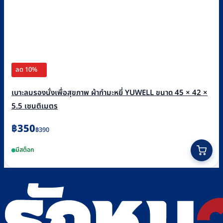
ลด 10%
เบาะลมรองนั่งเพื่อสุขภาพ ผ้ากำมะหยี่ YUWELL ขนาด 45 × 42 ×
5.5 เซนติเมตร
Original
Current
฿
350
฿
390
price
price
มีสต็อก
was:
is:
฿390.
฿350.