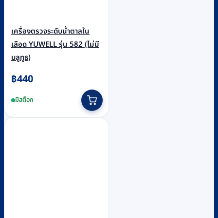
เครื่องตรวจระดับน้ำตาลใน
เลือด YUWELL รุ่น 582 (ไม่มี
บลูทูธ)
฿
440
มีสต็อก