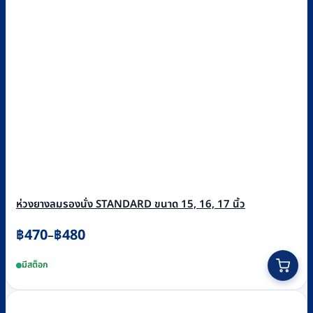
ห่วงยางลมรองนั่ง STANDARD ขนาด 15, 16, 17 นิ้ว
Price
฿
470
฿
480
–
range:
This
มีสต็อก
฿470
product
through
has
฿480
multiple