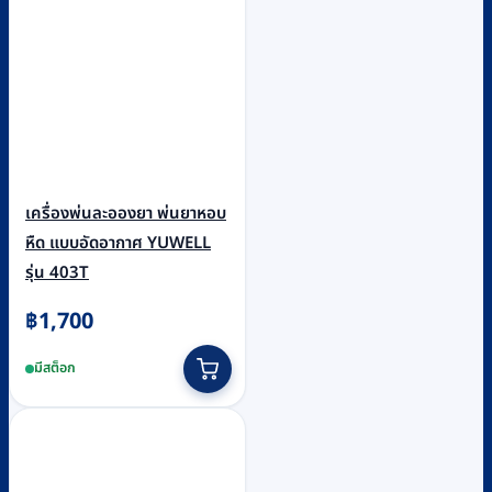
เครื่องพ่นละอองยา พ่นยาหอบ
หืด แบบอัดอากาศ YUWELL
รุ่น 403T
฿
1,700
มีสต็อก