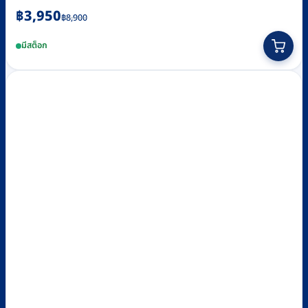
Original
Current
฿
3,950
฿
8,900
price
price
มีสต็อก
was:
is:
฿8,900.
฿3,950.