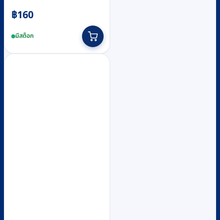
฿
160
มีสต็อก