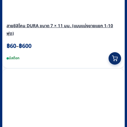
สายซิลิโคน DURA ขนาด 7 × 11 มม. (แบบแบ่งขายแยก 1-10
ฟุต)
Price
฿
60
฿
600
–
range:
This
มีสต็อก
฿60
product
through
has
฿600
multiple
variants.
The
options
may
be
chosen