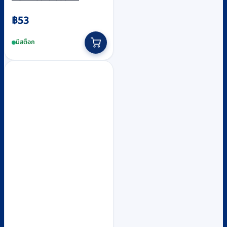
฿
53
มีสต็อก