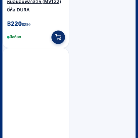
หม้อนอนพลาสติก (MV122)
ยี่ห้อ DURA
Original
Current
฿
220
฿
230
price
price
มีสต็อก
was:
is:
฿230.
฿220.