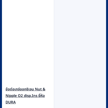
ข้อต่อเกจ์ออกซิเจน Nut &
Nipple O2 disp.Ins ยี่ห้อ
DURA