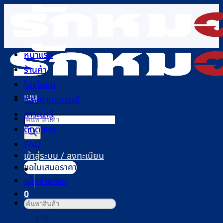
ข้าม
ไป
ยัง
เนื้อหา
หน้าแรก
ร้านค้า
โปรโมชัน
เมนู
ช้อปตามแบรนด์
สาระน่ารู้
Products
ติดต่อเรา
search
FAQ
เข้าสู่ระบบ / ลงทะเบียน
ขอใบเสนอราคา
แจ้งชำระเงิน
0
ค้นหา:
ตะกร้าสินค้า