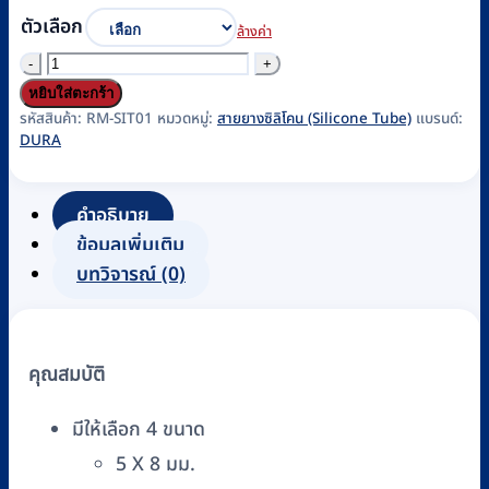
ตัวเลือก
ล้างค่า
จำนวน
สาย
หยิบใส่ตะกร้า
ซิ
รหัสสินค้า:
RM-SIT01
หมวดหมู่:
สายยางซิลิโคน (Silicone Tube)
แบรนด์:
DURA
ลิ
โคน
มี
คำอธิบาย
รอย
ข้อมูลเพิ่มเติม
ต่อ
บทวิจารณ์ (0)
DURA
รหัส
RM-
คุณสมบัติ
SIT01
ชิ้น
มีให้เลือก 4 ขนาด
5 X 8 มม.