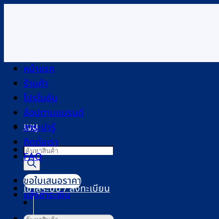
ข้าม
ไป
ยัง
เนื้อหา
หน้าแรก
ร้านค้า
โปรโมชัน
ช้อปตามแบรนด์
เมนู
สาระน่ารู้
ติดต่อเรา
Products
FAQ
search
ขอใบเสนอราคา
เข้าสู่ระบบ / ลงทะเบียน
แจ้งชำระเงิน
ค้นหา: