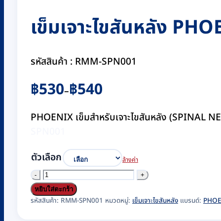
เข็มเจาะไขสันหลัง PHO
รหัสสินค้า : RMM-SPN001
Price
฿
530
฿
540
–
range:
฿530
PHOENIX เข็มสำหรับเจาะไขสันหลัง (SPINAL NE
through
SPN001
฿540
ตัวเลือก
ล้างค่า
จำนวน
เข็ม
หยิบใส่ตะกร้า
เจาะ
รหัสสินค้า:
RMM-SPN001
หมวดหมู่:
เข็มเจาะไขสันหลัง
แบรนด์:
PHOE
ไขสันหลัง