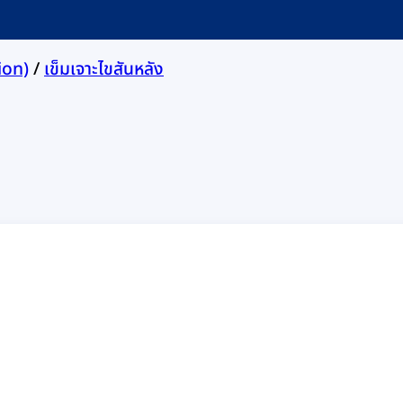
ion)
/
เข็มเจาะไขสันหลัง