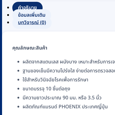
PHOENIX
คำอธิบาย
(10
ข้อมูลเพิ่มเติม
ชิ้น/
บทวิจารณ์ (0)
ถุง)
#เบอร์
18G,
คุณลักษณะสินค้า
20G-
27G
ผลิตจากสแตนเลส ผนังบาง เหมาะสำหรับการเจาะ
ชิ้น
ฐานของเข็มมีความโปร่งใส ง่ายต่อการตรวจสอ
ใช้สำหรับวินิจฉัยโรคเพื่อการรักษา
ขนาดบรรจุ 10 ชิ้นต่อถุง
มีความยาวประมาณ 90 มม. หรือ 3.5 นิ้ว
ผลิตภัณฑ์แบรนด์ PHOENIX ประเทศญี่ปุ่น