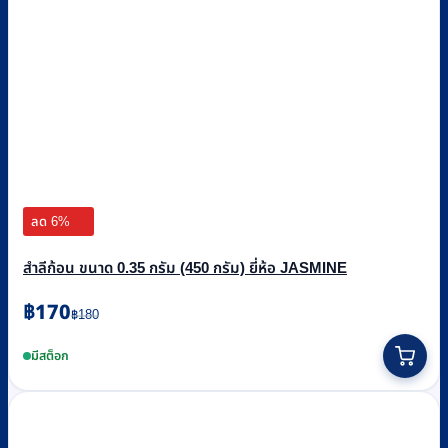
ลด 6%
สำลีก้อน ขนาด 0.35 กรัม (450 กรัม) ยี่ห้อ JASMINE
Original
Current
฿
170
฿
180
price
price
was:
is:
มีสต็อก
฿180.
฿170.