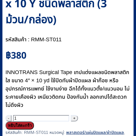
x 10 Y ชนิดพลาสติก (3
ม้วน/กล่อง)
รหัสสินค้า : RMM-ST011
฿
380
INNOTRANS Surgical Tape เทปแต่งแผลชนิดพลาสติก
ใส ขนาด 4″ × 10 yd ใช้ปิดทับผ้าปิดแผล ผ้าก๊อซ หรือ
อุปกรณ์การแพทย์ ใช้งานง่าย ฉีกได้ทั้งแนวตั้ง/แนวนอน ไม่
ระคายเคืองผิว เหนียวติดทน ป้องกันน้ำ ลอกเทปได้สะดวก
ไม่ดึงผิว
จำนวน
หยิบใส่ตะกร้า
เทป
รหัสสินค้า:
RMM-ST011
หมวดหมู่:
พลาสเตอร์/แผ่นปิดแผล/ผ้าปิดแผล
,
แต่ง