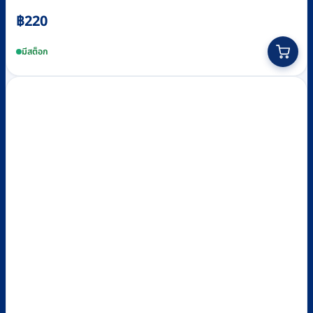
฿
220
มีสต็อก