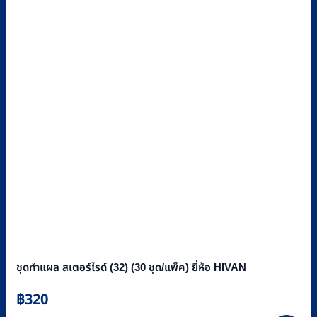
ชุดทำแผล สเตอร์ไรด์ (32) (30 ชุด/แพ็ค) ยี่ห้อ HIVAN
฿
320