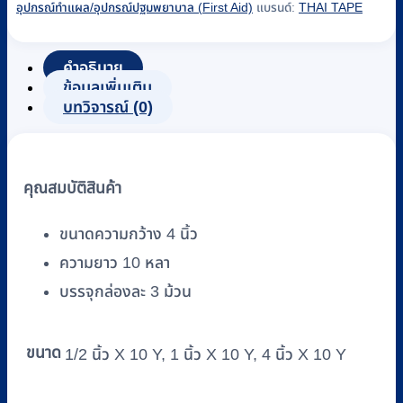
อุปกรณ์ทำแผล/อุปกรณ์ปฐมพยาบาล (First Aid)
แบรนด์:
THAI TAPE
แผล
INNO
TRANS
คำอธิบาย
ยี่ห้อ
ข้อมูลเพิ่มเติม
THAITAPE
บทวิจารณ์ (0)
ขนาด
4
นิ้ว
คุณสมบัติสินค้า
x
10
Y
ขนาดความกว้าง 4 นิ้ว
ชนิด
ความยาว 10 หลา
พลาสติก
บรรจุกล่องละ 3 ม้วน
(3
ม้วน/
กล่อง)
ขนาด
1/2 นิ้ว X 10 Y, 1 นิ้ว X 10 Y, 4 นิ้ว X 10 Y
ชิ้น