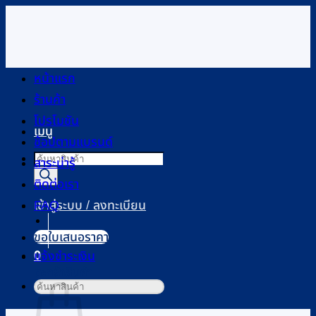
ข้าม
ไป
ยัง
เนื้อหา
หน้าแรก
ร้านค้า
โปรโมชัน
เมนู
ช้อปตามแบรนด์
Products
สาระน่ารู้
search
ติดต่อเรา
FAQ
เข้าสู่ระบบ / ลงทะเบียน
ขอใบเสนอราคา
0
แจ้งชำระเงิน
ตะกร้าสินค้า
ค้นหา: