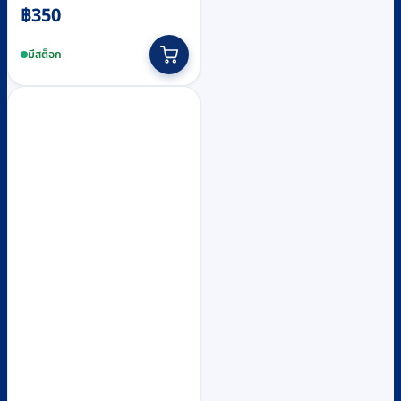
฿
350
มีสต็อก