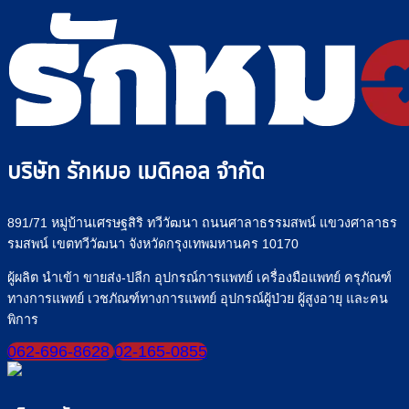
บริษัท รักหมอ เมดิคอล จำกัด
891/71 หมู่บ้านเศรษฐสิริ ทวีวัฒนา ถนนศาลาธรรมสพน์ แขวงศาลาธร
รมสพน์ เขตทวีวัฒนา จังหวัดกรุงเทพมหานคร 10170
ผู้ผลิต นำเข้า ขายส่ง-ปลีก อุปกรณ์การแพทย์ เครื่องมือแพทย์ ครุภัณฑ์
ทางการแพทย์ เวชภัณฑ์ทางการแพทย์ อุปกรณ์ผู้ป่วย ผู้สูงอายุ และคน
พิการ
062-696-8628
02-165-0855