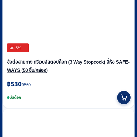
ลด 5%
ข้อต่อสามทาง ทรีเวยส์สตอปค็อก (3 Way Stopcock) ยี่ห้อ SAFE-
WAYS (50 ชิ้น/กล่อง)
Original
Current
฿
530
฿
560
price
price
was:
is:
มีสต็อก
฿560.
฿530.