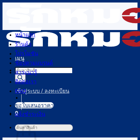
ข้าม
ไป
ยัง
เนื้อหา
หน้าแรก
ร้านค้า
โปรโมชัน
เมนู
ช้อปตามแบรนด์
Products
สาระน่ารู้
search
ติดต่อเรา
FAQ
เข้าสู่ระบบ / ลงทะเบียน
ขอใบเสนอราคา
0
แจ้งชำระเงิน
ตะกร้าสินค้า
ค้นหา: