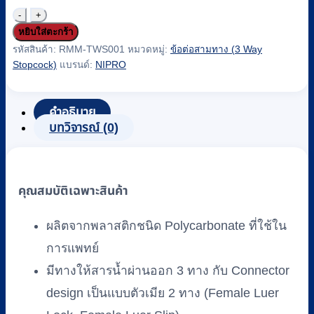
จำนวน
หยิบใส่ตะกร้า
ข้อ
รหัสสินค้า:
RMM-TWS001
หมวดหมู่:
ข้อต่อสามทาง (3 Way
ต่อ
Stopcock)
แบรนด์:
NIPRO
สาม
ทาง/
คำอธิบาย
ทรีเวย์ส
บทวิจารณ์ (0)
ตอปค็
อก
(3
Way
คุณสมบัติเฉพาะสินค้า
Stopcock)
3W-
ผลิตจากพลาสติกชนิด Polycarbonate ที่ใช้ใน
R-
L
การแพทย์
(Luer
มีทางให้สารน้ำผ่านออก 3 ทาง กับ Connector
Lock)
ยี่ห้อ
design เป็นแบบตัวเมีย 2 ทาง (Female Luer
NIPRO