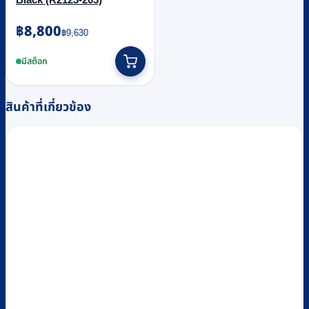
Original
Current
฿
8,800
฿
9,630
price
price
was:
is:
มีสต็อก
฿9,630.
฿8,800.
สินค้าที่เกี่ยวข้อง