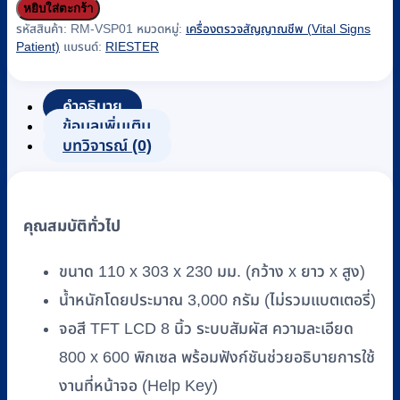
หยิบใส่ตะกร้า
เครื่อง
รหัสสินค้า:
RM-VSP01
หมวดหมู่:
เครื่องตรวจสัญญาณชีพ (Vital Signs
ตรวจ
Patient)
แบรนด์:
RIESTER
สัญญาณ
ชีพ
Riester
คำอธิบาย
ข้อมูลเพิ่มเติม
รุ่น
บทวิจารณ์ (0)
RVS-
100
(NIBP+SpO2+PR)
รหัส
คุณสมบัติทั่วไป
RM-
VSP01
ชิ้น
ขนาด 110 x 303 x 230 มม. (กว้าง x ยาว x สูง)
น้ำหนักโดยประมาณ 3,000 กรัม (ไม่รวมแบตเตอรี่)
จอสี TFT LCD 8 นิ้ว ระบบสัมผัส ความละเอียด
800 x 600 พิกเซล พร้อมฟังก์ชันช่วยอธิบายการใช้
งานที่หน้าจอ (Help Key)