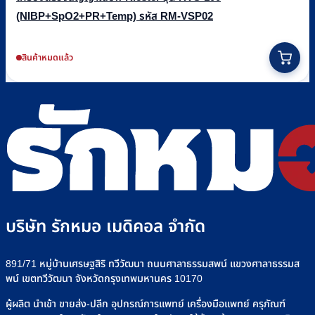
(NIBP+SpO2+PR+Temp) รหัส RM-VSP02
สินค้าหมดแล้ว
บริษัท รักหมอ เมดิคอล จำกัด
891/71 หมู่บ้านเศรษฐสิริ ทวีวัฒนา ถนนศาลาธรรมสพน์ แขวงศาลาธรรมส
พน์ เขตทวีวัฒนา จังหวัดกรุงเทพมหานคร 10170
ผู้ผลิต นำเข้า ขายส่ง-ปลีก อุปกรณ์การแพทย์ เครื่องมือแพทย์ ครุภัณฑ์