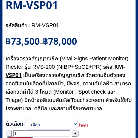
RM-VSP01
รหัสสินค้า : RM-VSP01
Price
฿
73,500
฿
78,000
–
range:
฿73,500
เครื่องตรวจสัญญาณชีพ (Vital Signs Patient Monitor)
through
รหัส RM-
฿78,000
Riester รุ่น RVS-100 (NIBP+SpO2+PR)
VSP01
เป็นเครื่องตรวจสัญญาณชีพ วัดความอิ่มตัวของ
ออกซิเจนในเลือดที่ปลายนิ้ว, ชีพจร, ความดันโลหิต สามารถ
เลือกวัดค่าได้ 3 โหมด (Monitor , Spot check และ
Triage) มีหน้าจอสีแบบสัมผัส(Touchscreen) สำหรับใช้กับ
โรงพยาบาล, คลินิก และสถานที่รักษาพยาบาล
ตัวเลือก
ล้างค่า
จำนวน