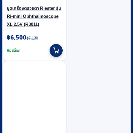
ชุดเครื่องตรวจตา Riester รุ่น
Ri-mini Ophthalmoscope
XL 2.5V (R3011)
Original
Current
฿
6,500
฿
7,130
price
price
was:
is:
มีสต็อก
฿7,130.
฿6,500.