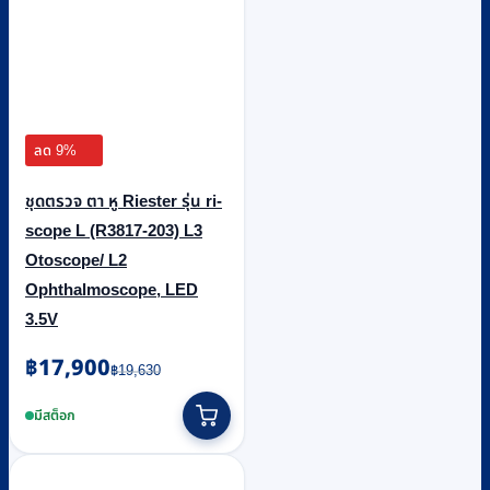
ลด 9%
ชุดตรวจ ตา หู Riester รุ่น ri-
scope L (R3817-203) L3
Otoscope/ L2
Ophthalmoscope, LED
3.5V
Original
Current
฿
17,900
฿
19,630
price
price
was:
is:
มีสต็อก
฿19,630.
฿17,900.