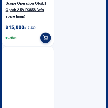
Scope Operation Oto/L1
Ophth 2.5V R3858 (w/o
spare lamp)
Original
Current
฿
15,900
฿
17,430
price
price
was:
is:
มีสต็อก
฿17,430.
฿15,900.