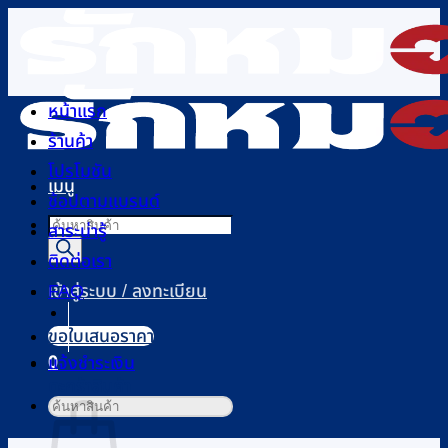
ข้าม
ไป
ยัง
เนื้อหา
หน้าแรก
ร้านค้า
โปรโมชัน
เมนู
ช้อปตามแบรนด์
Products
สาระน่ารู้
search
ติดต่อเรา
FAQ
เข้าสู่ระบบ / ลงทะเบียน
ขอใบเสนอราคา
0
แจ้งชำระเงิน
ตะกร้าสินค้า
ค้นหา: