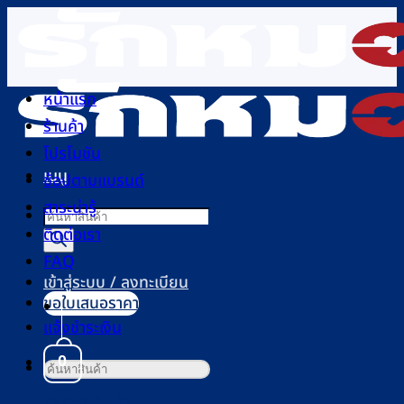
ข้าม
ไป
ยัง
เนื้อหา
หน้าแรก
ร้านค้า
โปรโมชัน
เมนู
ช้อปตามแบรนด์
สาระน่ารู้
Products
ติดต่อเรา
search
FAQ
เข้าสู่ระบบ / ลงทะเบียน
ขอใบเสนอราคา
แจ้งชำระเงิน
0
ค้นหา:
ตะกร้าสินค้า