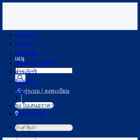
ข้าม
ไป
ยัง
เนื้อหา
หน้าแรก
ร้านค้า
โปรโมชัน
เมนู
ช้อปตามแบรนด์
Products
สาระน่ารู้
search
ติดต่อเรา
FAQ
เข้าสู่ระบบ / ลงทะเบียน
ขอใบเสนอราคา
0
แจ้งชำระเงิน
ตะกร้าสินค้า
ค้นหา: