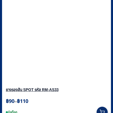
ยางรองส้น SPOT รหัส RM-AS33
Price
฿
90
฿
110
–
range:
This
฿90
product
มีสต็อก