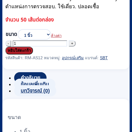
ตำแหน่งการตรวจสอบ. ใช้เดี่ยว. ปลอดเชื้อ
จำนวน 50 เส้นต่อกล่อง
ขนาด
ล้างค่า
จำนวน
หยิบใส่ตะกร้า
ท่อ
รหัสสินค้า:
RM-AS12
หมวดหมู่:
อุปกรณ์เสริม
แบรนด์:
SBT
น้ำ
ยาง
(
คำอธิบาย
PENROSE
ข้อมูลเพิ่มเติม
TUBING
บทวิจารณ์ (0)
)
ยี่ห้อ
SBT
รหัส
ขนาด
RM-
AS12
1 นิ้ว