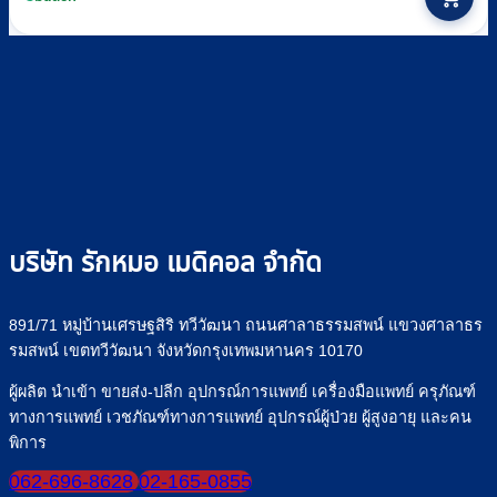
through
has
multiple
฿110
variants.
The
options
may
be
chosen
on
the
product
บริษัท รักหมอ เมดิคอล จำกัด
page
891/71 หมู่บ้านเศรษฐสิริ ทวีวัฒนา ถนนศาลาธรรมสพน์ แขวงศาลาธร
รมสพน์ เขตทวีวัฒนา จังหวัดกรุงเทพมหานคร 10170
ผู้ผลิต นำเข้า ขายส่ง-ปลีก อุปกรณ์การแพทย์ เครื่องมือแพทย์ ครุภัณฑ์
ทางการแพทย์ เวชภัณฑ์ทางการแพทย์ อุปกรณ์ผู้ป่วย ผู้สูงอายุ และคน
พิการ
062-696-8628
02-165-0855