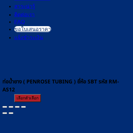
สาระน่ารู้
ติดต่อเรา
FAQ
ขอใบเสนอราคา
แจ้งชำระเงิน
ท่อน้ำยาง ( PENROSE TUBING ) ยี่ห้อ SBT รหัส RM-
AS12
฿
950
เลือกตัวเลือก