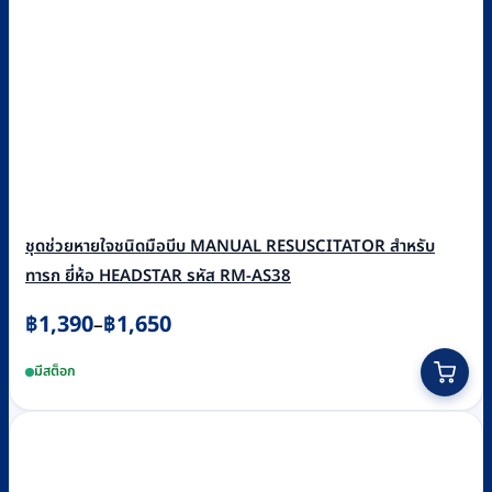
ชุดช่วยหายใจชนิดมือบีบ MANUAL RESUSCITATOR สำหรับ
ทารก ยี่ห้อ HEADSTAR รหัส RM-AS38
Price
฿
1,390
฿
1,650
–
range:
This
มีสต็อก
฿1,390
product
through
has
฿1,650
multiple
variants.