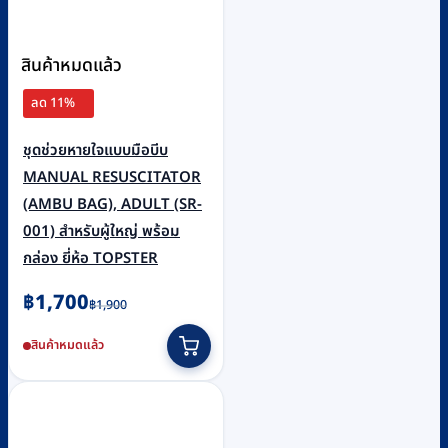
สินค้าหมดแล้ว
ลด 11%
ชุดช่วยหายใจแบบมือบีบ
MANUAL RESUSCITATOR
(AMBU BAG), ADULT (SR-
001) สำหรับผู้ใหญ่ พร้อม
กล่อง ยี่ห้อ TOPSTER
Original
Current
฿
1,700
฿
1,900
price
price
สินค้าหมดแล้ว
was:
is:
฿1,900.
฿1,700.