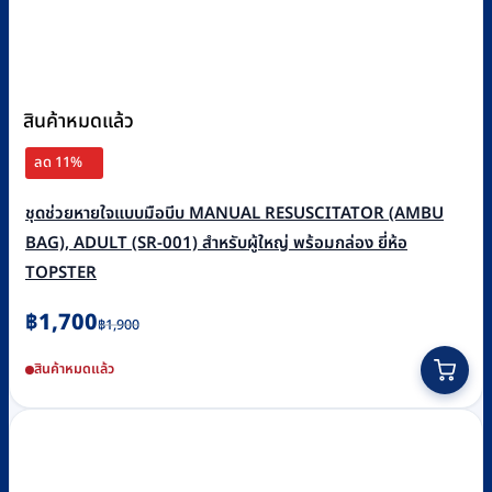
สินค้าหมดแล้ว
ลด 11%
ชุดช่วยหายใจแบบมือบีบ MANUAL RESUSCITATOR (AMBU
BAG), ADULT (SR-001) สำหรับผู้ใหญ่ พร้อมกล่อง ยี่ห้อ
TOPSTER
Original
Current
฿
1,700
฿
1,900
price
price
สินค้าหมดแล้ว
was:
is:
฿1,900.
฿1,700.