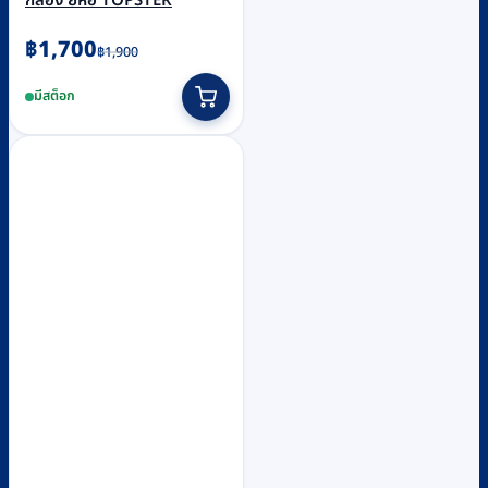
กล่อง ยี่ห้อ TOPSTER
Original
Current
฿
1,700
฿
1,900
price
price
มีสต็อก
was:
is:
฿1,900.
฿1,700.