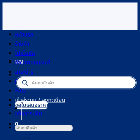
ข้าม
ไป
ยัง
เนื้อหา
หน้าแรก
ร้านค้า
โปรโมชัน
เมนู
ช้อปตามแบรนด์
สาระน่ารู้
Products
ติดต่อเรา
search
FAQ
เข้าสู่ระบบ / ลงทะเบียน
ขอใบเสนอราคา
แจ้งชำระเงิน
0
ค้นหา:
ตะกร้าสินค้า