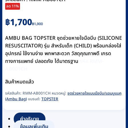
ลด 11%
Original
Current
฿
1,700
฿
1,900
price
price
was:
is:
AMBU BAG TOPSTER ชุดช่วยหายใจมือบีบ (SILICONE
฿1,900.
฿1,700.
RESUSCITATOR) รุ่น สำหรับเด็ก (CHILD) พร้อมกล่องใส่
อุปกรณ์ ใช้งานง่าย พกพาสะดวก วัสดุคุณภาพดี เกรด
ทางการแพทย์ ปลอดภัย ได้มาตรฐาน
รหัส RMM-
AB001CH
สินค้าหมดแล้ว
รหัสสินค้า:
RMM-AB001CH
หมวดหมู่:
ชุดช่วยหายใจแบบมือบีบ/แอมบูแบค
(Ambu Bag)
แบรนด์:
TOPSTER
คำอธิบาย
ข้อมูลเพิ่มเติม