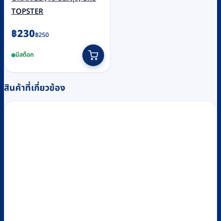
TOPSTER
Original
Current
฿
230
฿
250
price
price
มีสต็อก
was:
is:
฿250.
฿230.
สินค้าที่เกี่ยวข้อง