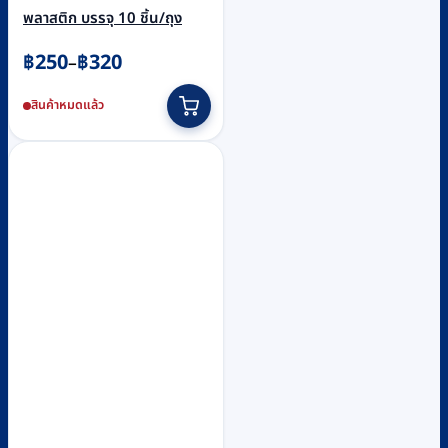
พลาสติก บรรจุ 10 ชิ้น/ถุง
Price
฿
250
฿
320
–
range:
This
สินค้าหมดแล้ว
฿250
product
through
has
฿320
multiple
variants.
The
options
may
be
chosen
on
the
product
page