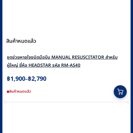
สินค้าหมดแล้ว
ชุดช่วยหายใจชนิดมือบีบ MANUAL RESUSCITATOR สำหรับ
ผู้ใหญ่ ยี่ห้อ HEADSTAR รหัส RM-AS40
Price
฿
1,900
฿
2,790
–
range:
This
สินค้าหมดแล้ว
฿1,900
product
through
has
฿2,790
multiple
variants.
The