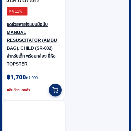
ลด 11%
ชุดช่วยหายใจแบบมือบีบ
MANUAL
RESUSCITATOR (AMBU
BAG), CHILD (SR-002)
สำหรับเด็ก พร้อมกล่อง ยี่ห้อ
TOPSTER
Original
Current
฿
1,700
฿
1,900
price
price
was:
is:
สินค้าหมดแล้ว
฿1,900.
฿1,700.