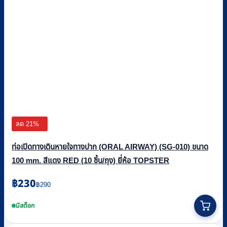
ลด 21%
ท่อเปิดทางเดินหายใจทางปาก (ORAL AIRWAY) (SG-010) ขนาด
100 mm. สีแดง RED (10 ชิ้น/ถุง) ยี่ห้อ TOPSTER
Original
Current
฿
230
฿
290
price
price
was:
is:
มีสต็อก
฿290.
฿230.