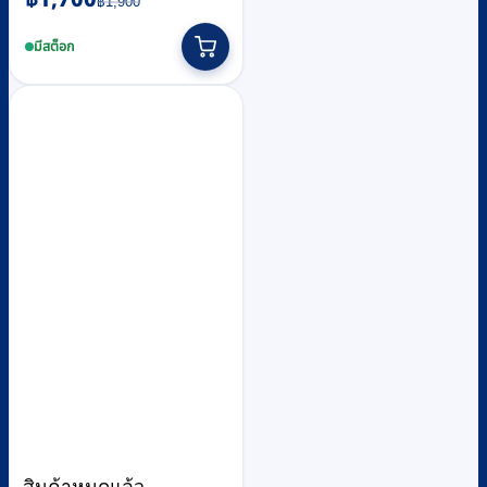
฿
1,900
price
price
was:
is:
มีสต็อก
฿1,900.
฿1,700.
สินค้าหมดแล้ว