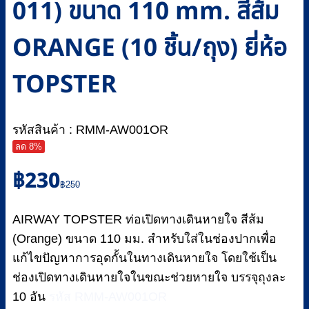
011) ขนาด 110 mm. สีส้ม
ORANGE (10 ชิ้น/ถุง) ยี่ห้อ
TOPSTER
รหัสสินค้า : RMM-AW001OR
ลด 8%
Original
Current
฿
230
price
price
฿
250
was:
is:
฿250.
฿230.
AIRWAY TOPSTER ท่อเปิดทางเดินหายใจ สีส้ม
(Orange) ขนาด 110 มม. สำหรับใส่ในช่องปากเพื่อ
แก้ไขปัญหาการอุดกั้นในทางเดินหายใจ โดยใช้เป็น
ช่องเปิดทางเดินหายใจในขณะช่วยหายใจ บรรจุถุงละ
10 อัน
รหัส RMM-AW001OR