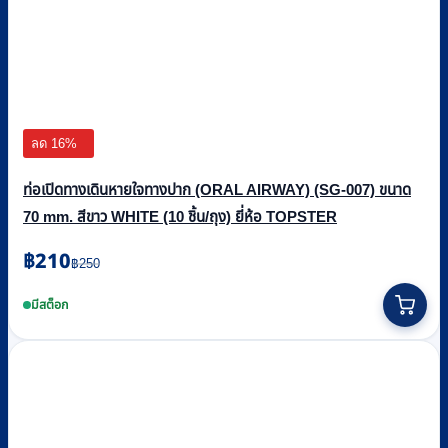
ลด 16%
ท่อเปิดทางเดินหายใจทางปาก (ORAL AIRWAY) (SG-007) ขนาด
70 mm. สีขาว WHITE (10 ชิ้น/ถุง) ยี่ห้อ TOPSTER
Original
Current
฿
210
฿
250
price
price
was:
is:
มีสต็อก
฿250.
฿210.