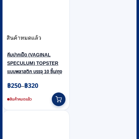
สินค้าหมดแล้ว
คีมปากเป็ด (VAGINAL
SPECULUM) TOPSTER
แบบพลาสติก บรรจุ 10 ชิ้น/ถุง
Price
฿
250
฿
320
–
range:
This
฿250
product
สินค้าหมดแล้ว
through
has
multiple
฿320
variants.
The
options
may