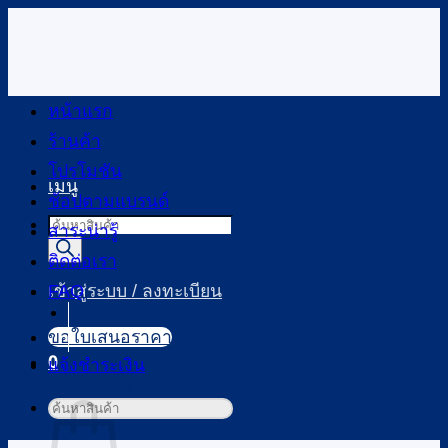
ข้าม
ไป
ยัง
เนื้อหา
หน้าแรก
ร้านค้า
โปรโมชัน
เมนู
ช้อปตามแบรนด์
Products
สาระน่ารู้
search
ติดต่อเรา
FAQ
เข้าสู่ระบบ / ลงทะเบียน
ขอใบเสนอราคา
0
แจ้งชำระเงิน
ตะกร้าสินค้า
ค้นหา: