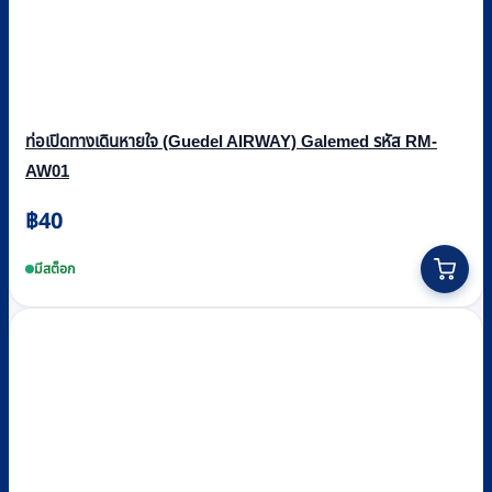
ท่อเปิดทางเดินหายใจ (Guedel AIRWAY) Galemed รหัส RM-
AW01
฿
40
This
product
มีสต็อก
has
multiple
variants.
The
options
may
be
chosen
on