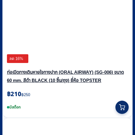
ลด 16%
ท่อเปิดทางเดินหายใจทางปาก (ORAL AIRWAY) (SG-006) ขนาด
60 mm. สีดำ BLACK (10 ชิ้น/ถุง) ยี่ห้อ TOPSTER
Original
Current
฿
210
฿
250
price
price
was:
is:
มีสต็อก
฿250.
฿210.