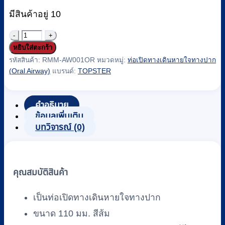
มีสินค้าอยู่ 10
จำนวน
หยิบใส่ตะกร้า
ท่อ
รหัสสินค้า:
RMM-AW001OR
หมวดหมู่:
ท่อเปิดทางเดินหายใจทางปาก
เปิด
(Oral Airway)
แบรนด์:
TOPSTER
ทาง
เดิน
คำอธิบาย
หายใจ
ข้อมูลเพิ่มเติม
ทาง
บทวิจารณ์ (0)
ปาก
(ORAL
AIRWAY)
(SG-
คุณสมบัติสินค้า
011)
ขนาด
เป็นท่อเปิดทางเดินหายใจทางปาก
110
mm.
ขนาด 110 มม. สีส้ม