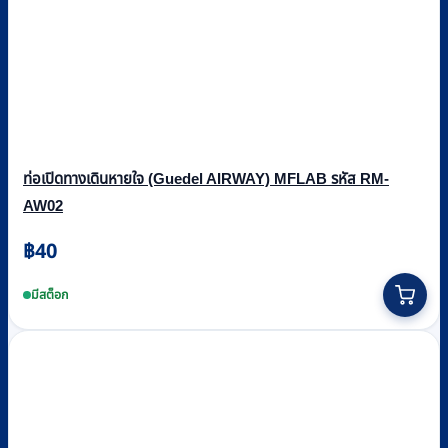
ท่อเปิดทางเดินหายใจ (Guedel AIRWAY) MFLAB รหัส RM-
AW02
฿
40
This
product
มีสต็อก
has
multiple
variants.
The
options
may
be