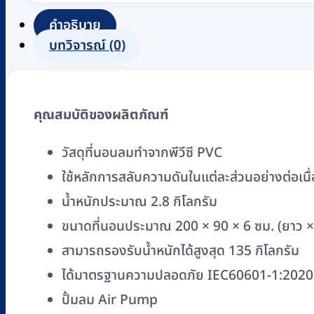
รัง
คำอธิบาย
ผึ้ง
บทวิจารณ์ (0)
Anti-
Decubitus
Mattress
คุณสมบัติของผลิตภัณฑ์
Yuwell
รุ่น
วัสดุที่นอนลมทำจากพีวีซี PVC
7700
ใช้หลักการสลับความดันในแต่ละส่วนอย่างต่อเนื่อ
(Lattice
style)
น้ำหนักประมาณ 2.8 กิโลกรัม
สลับ
ขนาดที่นอนประมาณ 200 × 90 × 6 ซม. (ยาว × 
ความ
สามารถรองรับน้ำหนักได้สูงสุด 135 กิโลกรัม
ดัน
ได้มาตรฐานความปลอดภัย IEC60601-1:2020,
w/air
ปั้มลม Air Pump
pump