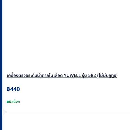
เครื่องตรวจระดับน้ำตาลในเลือด YUWELL รุ่น 582 (ไม่มีบลูทูธ)
฿
440
มีสต็อก