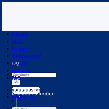
ข้าม
ไป
ยัง
เนื้อหา
หน้าแรก
ร้านค้า
โปรโมชัน
ช้อปตามแบรนด์
เมนู
สาระน่ารู้
ติดต่อเรา
Products
FAQ
search
ขอใบเสนอราคา
เข้าสู่ระบบ / ลงทะเบียน
แจ้งชำระเงิน
ค้นหา: