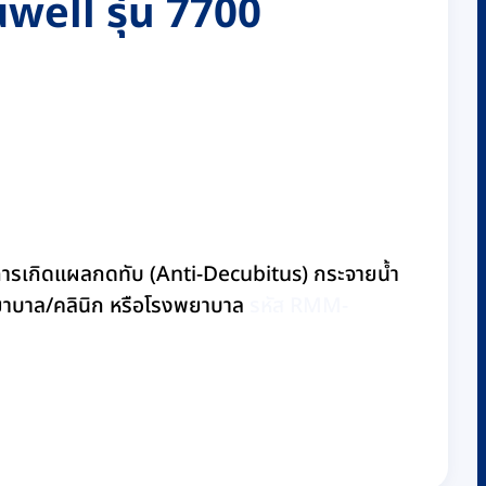
well รุ่น 7700
ุการเกิดแผลกดทับ (Anti-Decubitus) กระจายน้ำ
ถานพยาบาล/คลินิก หรือโรงพยาบาล
รหัส RMM-