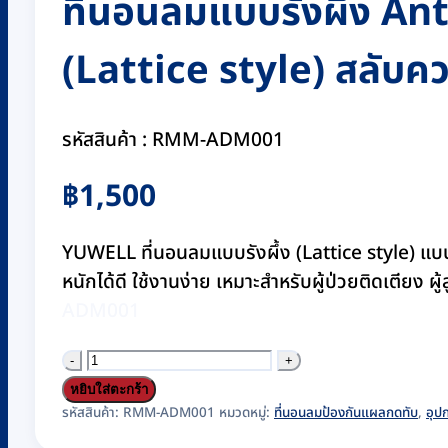
ที่นอนลมแบบรังผึ้ง An
(Lattice style) สลับ
รหัสสินค้า : RMM-ADM001
฿
1,500
YUWELL ที่นอนลมแบบรังผึ้ง (Lattice style) แบ
หนักได้ดี ใช้งานง่าย เหมาะสำหรับผู้ป่วยติดเตียง ผ
ADM001
จำนวน
ที่นอน
หยิบใส่ตะกร้า
ลม
รหัสสินค้า:
RMM-ADM001
หมวดหมู่:
ที่นอนลมป้องกันแผลกดทับ
,
อุปก
แบบ