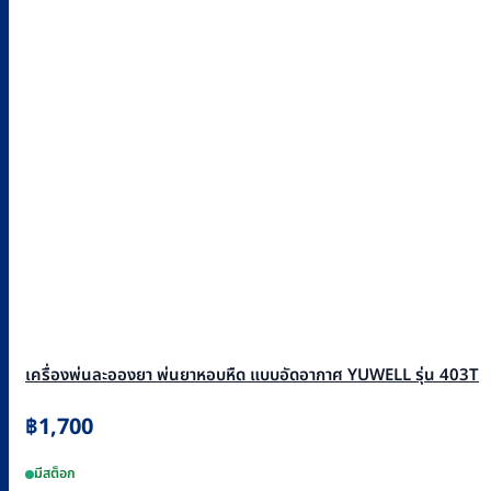
เครื่องพ่นละอองยา พ่นยาหอบหืด แบบอัดอากาศ YUWELL รุ่น 403T
฿
1,700
มีสต็อก