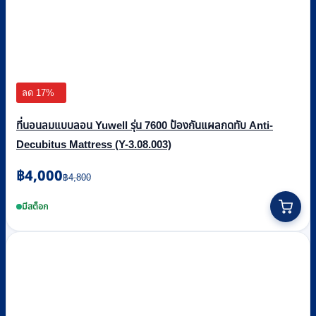
ลด 17%
ที่นอนลมแบบลอน Yuwell รุ่น 7600 ป้องกันแผลกดทับ Anti-
Decubitus Mattress (Y-3.08.003)
Original
Current
฿
4,000
฿
4,800
price
price
was:
is:
มีสต็อก
฿4,800.
฿4,000.