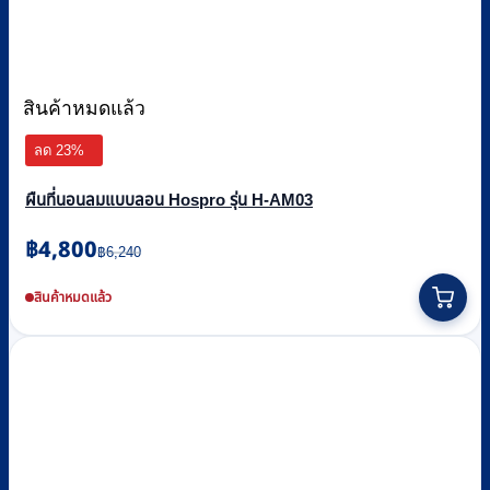
สินค้าหมดแล้ว
ลด 23%
ผืนที่นอนลมแบบลอน Hospro รุ่น H-AM03
Original
Current
฿
4,800
฿
6,240
price
price
was:
is:
สินค้าหมดแล้ว
฿6,240.
฿4,800.