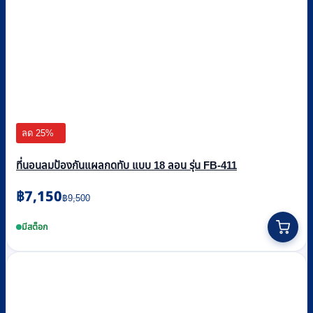
ลด 25%
ที่นอนลมป้องกันแผลกดทับ แบบ 18 ลอน รุ่น FB-411
Original
Current
฿
7,150
฿
9,500
price
price
was:
is:
มีสต็อก
฿9,500.
฿7,150.