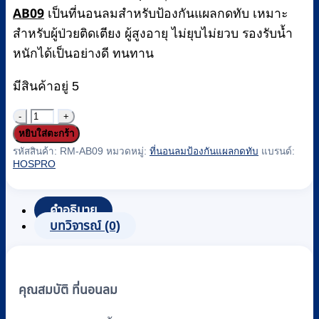
AB09
เป็นที่นอนลมสำหรับป้องกันแผลกดทับ เหมาะ
สำหรับผู้ป่วยติดเตียง ผู้สูงอายุ ไม่ยุบไม่ยวบ รองรับน้ำ
หนักได้เป็นอย่างดี ทนทาน
มีสินค้าอยู่ 5
จำนวน
หยิบใส่ตะกร้า
ที่นอน
รหัสสินค้า:
RM-AB09
หมวดหมู่:
ที่นอนลมป้องกันแผลกดทับ
แบรนด์:
ลม
HOSPRO
ป้องกัน
แผล
คำอธิบาย
กด
บทวิจารณ์ (0)
ทับ
แบบ
รัง
คุณสมบัติ ที่นอนลม
ผึ้ง
(Alternating