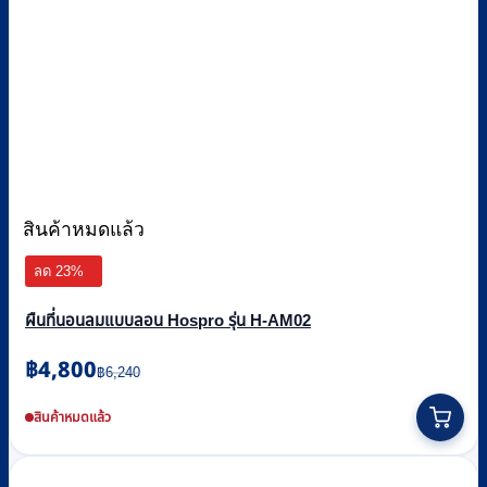
สินค้าหมดแล้ว
ลด 23%
ผืนที่นอนลมแบบลอน Hospro รุ่น H-AM02
Original
Current
฿
4,800
฿
6,240
price
price
was:
is:
สินค้าหมดแล้ว
฿6,240.
฿4,800.