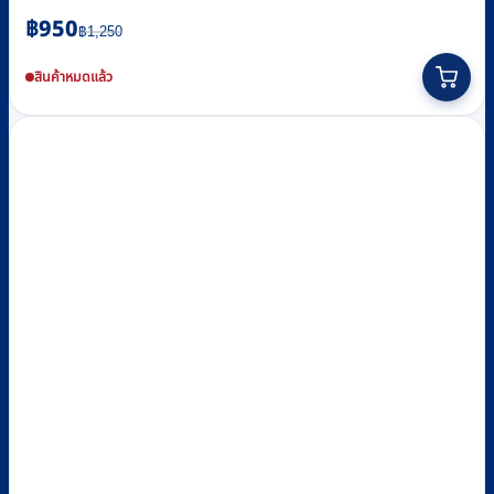
Original
Current
฿
950
฿
1,250
price
price
was:
is:
สินค้าหมดแล้ว
฿1,250.
฿950.