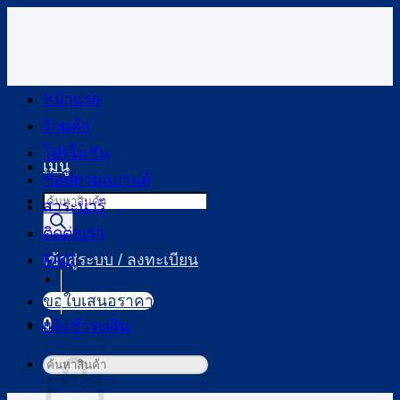
ข้าม
ไป
ยัง
เนื้อหา
หน้าแรก
ร้านค้า
โปรโมชัน
เมนู
ช้อปตามแบรนด์
Products
สาระน่ารู้
search
ติดต่อเรา
FAQ
เข้าสู่ระบบ / ลงทะเบียน
ขอใบเสนอราคา
0
แจ้งชำระเงิน
ตะกร้าสินค้า
ค้นหา: