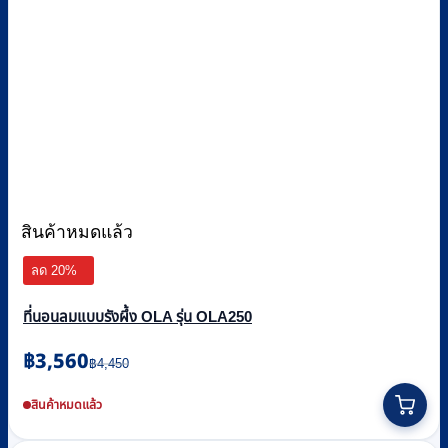
สินค้าหมดแล้ว
ลด 20%
ที่นอนลมแบบรังผึ้ง OLA รุ่น OLA250
Original
Current
฿
3,560
฿
4,450
price
price
was:
is:
สินค้าหมดแล้ว
฿4,450.
฿3,560.