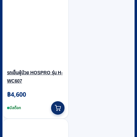
รถเข็นผู้ป่วย HOSPRO รุ่น H-
WC607
฿
4,600
มีสต็อก