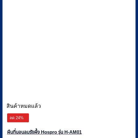
สินค้าหมดแล้ว
ลด 24%
ผืนที่นอนลมรังผึ้ง Hospro รุ่น H-AM01