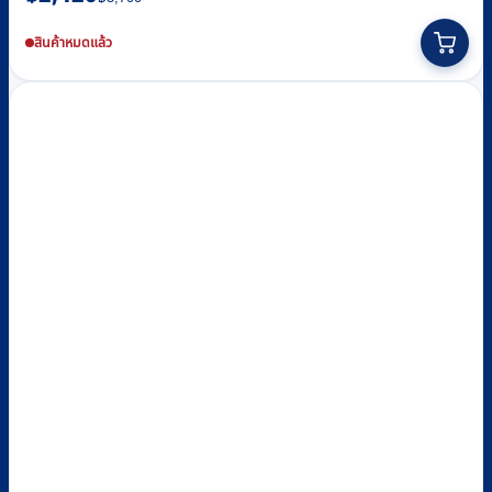
price
price
was:
is:
สินค้าหมดแล้ว
฿3,700.
฿2,420.