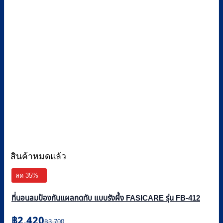
สินค้าหมดแล้ว
ลด 35%
ที่นอนลมป้องกันแผลกดทับ แบบรังผึ้ง FASICARE รุ่น FB-412
Original
Current
฿
2,420
฿
3,700