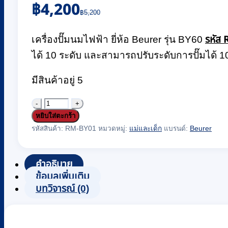
Original
Current
฿
4,200
price
price
฿
5,200
was:
is:
รหัส
฿5,200.
฿4,200.
เครื่องปั๊มนมไฟฟ้า ยี่ห้อ Beurer รุ่น BY60
ได้ 10 ระดับ และสามารถปรับระดับการปั๊มได้ 1
มีสินค้าอยู่ 5
จำนวน
หยิบใส่ตะกร้า
เครื่อง
รหัสสินค้า:
RM-BY01
หมวดหมู่:
แม่และเด็ก
แบรนด์:
Beurer
ปั๊ม
นม
คำอธิบาย
ไฟฟ้า
ข้อมูลเพิ่มเติม
ยี่ห้อ
บทวิจารณ์ (0)
Beurer
รุ่น
BY60