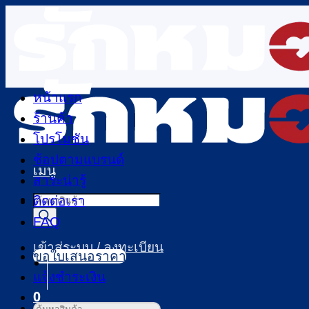
ข้าม
ไป
ยัง
เนื้อหา
หน้าแรก
ร้านค้า
โปรโมชัน
ช้อปตามแบรนด์
เมนู
สาระน่ารู้
Products
ติดต่อเรา
search
FAQ
เข้าสู่ระบบ / ลงทะเบียน
ขอใบเสนอราคา
แจ้งชำระเงิน
0