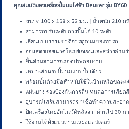
รหัส
คุณสมบัติของเครื่องปั๊มนมไฟฟ้า Beurer รุ่น BY60
RM-
BY01
ขนาด 100 x 168 x 53 มม. | น้ำหนัก 310 กร
ชิ้น
สามารถปรับระดับการปั๊มได้ 10 ระดับ
เลียนแบบธรรมชาติการดูดนมของทารก
จอแสดงผลขนาดใหญ่ชัดเจนและสว่างอ่านง่
ชิ้นส่วนสามารถถอดประกอบง่าย
เหมาะสำหรับปั้มนมแบบปั้มเดียว
พร้อมปั้มด้วยมือสำหรับใช้ในบ้านหรือขณะเ
แผ่นยาง รองป้องกันการลื่น ทนต่อการเสียดส
อุปกรณ์เสริมสามารถฆ่าเชื้อทำความสะอาด
ปิดเครื่องโดยอัตโนมัติหลังจากผ่านไป 30 นา
ใช้งานได้ทั้งแบบถ่านและอแดปเตอร์