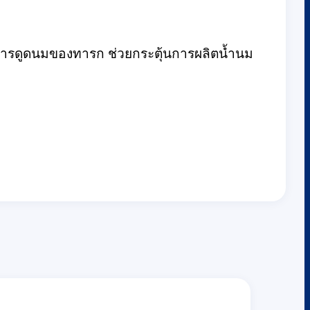
ิการดูดนมของทารก ช่วยกระตุ้นการผลิตน้ำนม