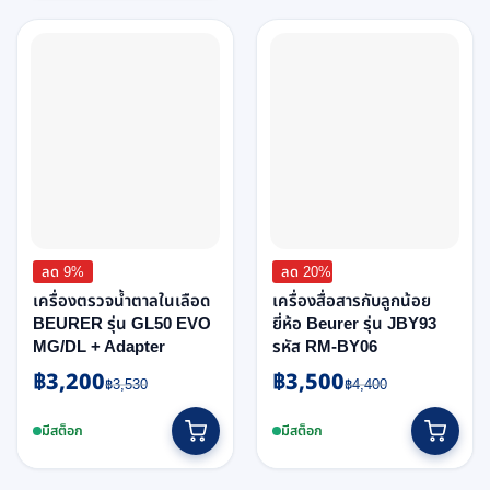
ลด 9%
ลด 20%
เครื่องตรวจน้ำตาลในเลือด
เครื่องสื่อสารกับลูกน้อย
BEURER รุ่น GL50 EVO
ยี่ห้อ Beurer รุ่น JBY93
MG/DL + Adapter
รหัส RM-BY06
฿
3,200
฿
3,500
Original
Current
Original
Current
฿
3,530
฿
4,400
price
price
price
price
was:
is:
was:
is:
มีสต็อก
มีสต็อก
฿3,530.
฿3,200.
฿4,400.
฿3,500.