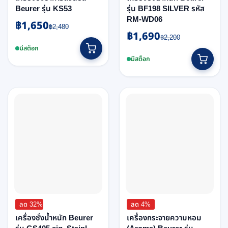
Beurer รุ่น KS53
รุ่น BF198 SILVER รหัส
RM-WD06
฿
1,650
Original
Current
฿
2,480
฿
1,690
Original
Current
price
price
฿
2,200
price
price
was:
is:
มีสต็อก
was:
is:
฿2,480.
฿1,650.
มีสต็อก
฿2,200.
฿1,690.
ลด 32%
ลด 4%
เครื่องชั่งน้ำหนัก Beurer
เครื่องกระจายความหอม