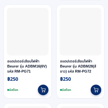
variants.
The
options
may
be
chosen
on
the
product
page
อแดปเตอร์เสียบไฟฟ้า
อแดปเตอร์เสียบไฟฟ้า
Beurer รุ่น ADBM16(6V)
Beurer รุ่น ADBM28(สี
รหัส RM-PG71
ขาว) รหัส RM-PG72
฿
250
฿
250
มีสต็อก
มีสต็อก