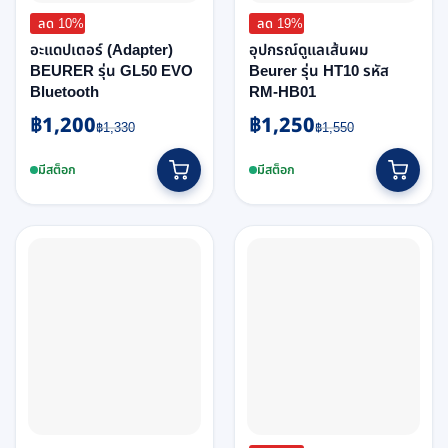
ลด 10%
ลด 19%
อะแดปเตอร์ (Adapter)
อุปกรณ์ดูแลเส้นผม
BEURER รุ่น GL50 EVO
Beurer รุ่น HT10 รหัส
Bluetooth
RM-HB01
฿
1,200
฿
1,250
Original
Current
Original
Current
฿
1,330
฿
1,550
price
price
price
price
was:
is:
was:
is:
มีสต็อก
มีสต็อก
฿1,330.
฿1,200.
฿1,550.
฿1,250.