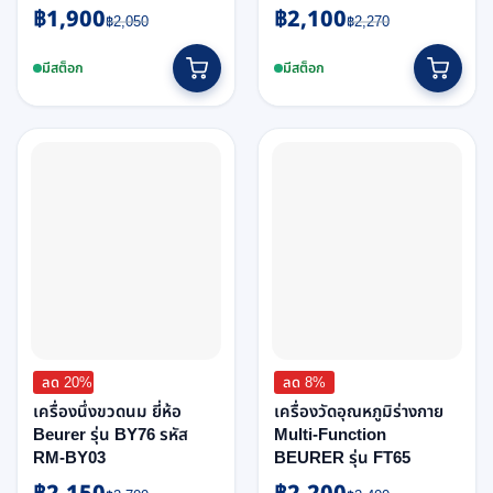
฿
1,900
฿
2,100
Original
Current
Original
Current
฿
2,050
฿
2,270
price
price
price
price
was:
is:
was:
is:
มีสต็อก
มีสต็อก
฿2,050.
฿1,900.
฿2,270.
฿2,100.
ลด 20%
ลด 8%
เครื่องนึ่งขวดนม ยี่ห้อ
เครื่องวัดอุณหภูมิร่างกาย
Beurer รุ่น BY76 รหัส
Multi-Function
RM-BY03
BEURER รุ่น FT65
Original
Current
Original
Current