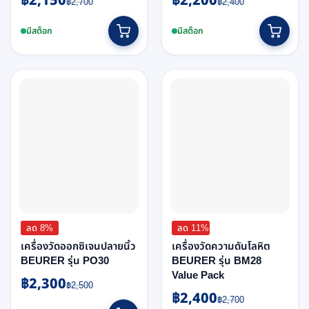
฿
2,150
฿
2,200
฿
2,700
฿
2,400
price
price
price
price
was:
is:
was:
is:
มีสต็อก
มีสต็อก
฿2,700.
฿2,150.
฿2,400.
฿2,200.
ลด 8%
ลด 11%
เครื่องวัดออกซิเจนปลายนิ้ว
เครื่องวัดความดันโลหิต
BEURER รุ่น PO30
BEURER รุ่น BM28
Value Pack
฿
2,300
Original
Current
฿
2,500
฿
2,400
Original
Current
price
price
฿
2,700