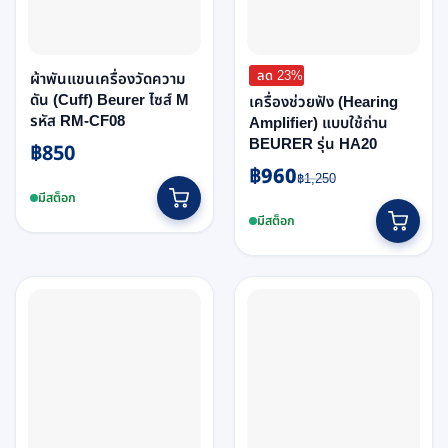
ลด 23%
ผ้าพันแขนเครื่องวัดความ
ดัน (Cuff) Beurer ไซส์ M
เครื่องช่วยฟัง (Hearing
รหัส RM-CF08
Amplifier) แบบใช้ถ่าน
BEURER รุ่น HA20
฿
850
฿
960
Original
Current
฿
1,250
price
price
มีสต็อก
was:
is:
มีสต็อก
฿1,250.
฿960.