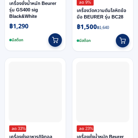
ลด 9%
เครื่องชั่งน้ำหนัก Beurer
รุ่น GS400 sig
เครื่องวัดความดันโลหิตข้อ
Black&White
มือ BEURER รุ่น BC28
฿
1,290
฿
1,500
Original
Current
฿
1,640
price
price
This
was:
is:
มีสต็อก
มีสต็อก
product
฿1,640.
฿1,500.
has
multiple
variants.
The
options
may
be
chosen
on
the
product
page
ลด 33%
ลด 23%
เครื่องชั่งอาหารดิจิตอล
เครื่องชั่งน้ำหนัก Beurer