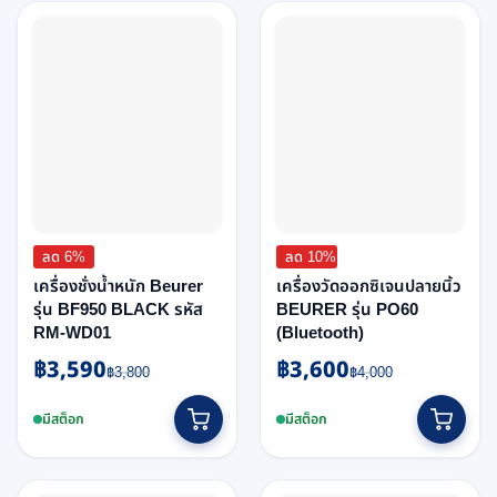
ลด 6%
ลด 10%
เครื่องชั่งน้ำหนัก Beurer
เครื่องวัดออกซิเจนปลายนิ้ว
รุ่น BF950 BLACK รหัส
BEURER รุ่น PO60
RM-WD01
(Bluetooth)
฿
3,590
฿
3,600
Original
Current
Original
Current
฿
3,800
฿
4,000
price
price
price
price
was:
is:
was:
is:
มีสต็อก
มีสต็อก
฿3,800.
฿3,590.
฿4,000.
฿3,600.