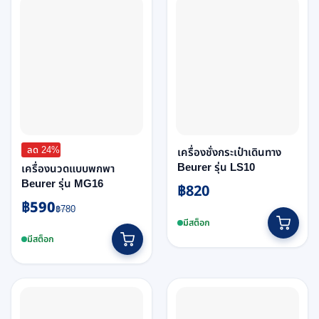
ลด 24%
เครื่องชั่งกระเป๋าเดินทาง
Beurer รุ่น LS10
เครื่องนวดแบบพกพา
Beurer รุ่น MG16
฿
820
฿
590
Original
Current
฿
780
price
price
มีสต็อก
This
was:
is:
มีสต็อก
product
฿780.
฿590.
has
multiple
variants.
The