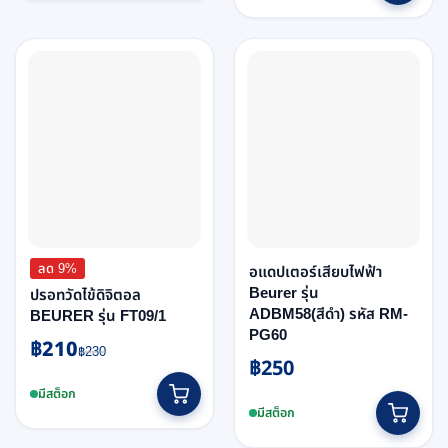
฿180.
฿140.
ลด 9%
อแดปเตอร์เสียบไฟฟ้า
Beurer รุ่น
ปรอทวัดไข้ดิจิตอล
ADBM58(สีดำ) รหัส RM-
BEURER รุ่น FT09/1
PG60
฿
210
Original
Current
฿
230
฿
250
price
price
This
was:
is:
มีสต็อก
product
฿230.
฿210.
มีสต็อก
has
multiple