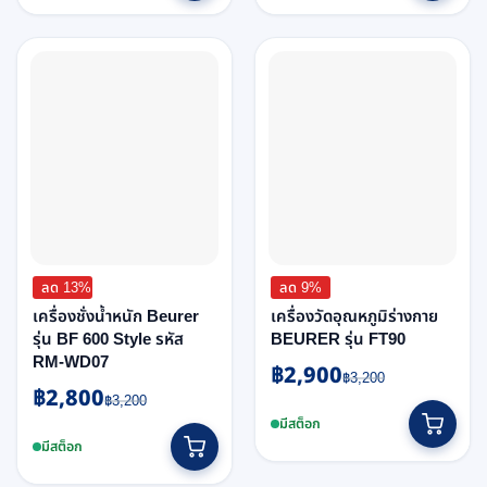
ลด 13%
ลด 9%
เครื่องชั่งน้ำหนัก Beurer
เครื่องวัดอุณหภูมิร่างกาย
รุ่น BF 600 Style รหัส
BEURER รุ่น FT90
RM-WD07
฿
2,900
Original
Current
฿
3,200
฿
2,800
Original
Current
price
price
฿
3,200
price
price
was:
is:
มีสต็อก
was:
is:
฿3,200.
฿2,900.
มีสต็อก
฿3,200.
฿2,800.