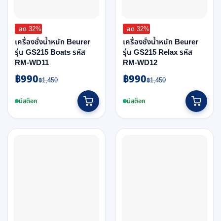
ลด 32%
ลด 32%
เครื่องชั่งน้ำหนัก Beurer
เครื่องชั่งน้ำหนัก Beurer
รุ่น GS215 Boats รหัส
รุ่น GS215 Relax รหัส
RM-WD11
RM-WD12
฿
990
฿
990
Original
Current
Original
Current
฿
1,450
฿
1,450
price
price
price
price
was:
is:
was:
is:
มีสต็อก
มีสต็อก
฿1,450.
฿990.
฿1,450.
฿990.