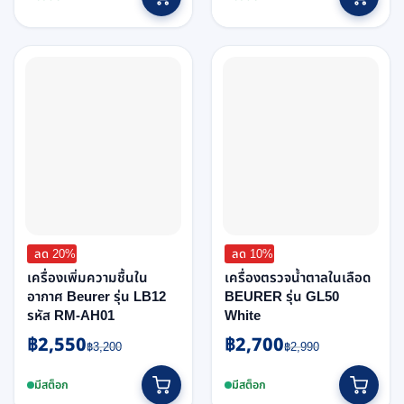
฿2,900.
฿2,400.
฿2,900.
฿2,400.
ลด 20%
ลด 10%
เครื่องเพิ่มความชื้นใน
เครื่องตรวจน้ำตาลในเลือด
อากาศ Beurer รุ่น LB12
BEURER รุ่น GL50
รหัส RM-AH01
White
฿
2,550
฿
2,700
Original
Current
Original
Current
฿
3,200
฿
2,990
price
price
price
price
was:
is:
was:
is:
มีสต็อก
มีสต็อก
฿3,200.
฿2,550.
฿2,990.
฿2,700.