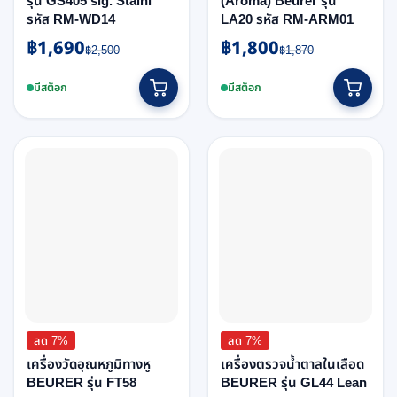
รุ่น GS405 sig. Stainl
(Aroma) Beurer รุ่น
รหัส RM-WD14
LA20 รหัส RM-ARM01
฿
1,690
฿
1,800
Original
Current
Original
Current
฿
2,500
฿
1,870
price
price
price
price
was:
is:
was:
is:
มีสต็อก
มีสต็อก
฿2,500.
฿1,690.
฿1,870.
฿1,800.
ลด 7%
ลด 7%
เครื่องวัดอุณหภูมิทางหู
เครื่องตรวจน้ำตาลในเลือด
BEURER รุ่น FT58
BEURER รุ่น GL44 Lean