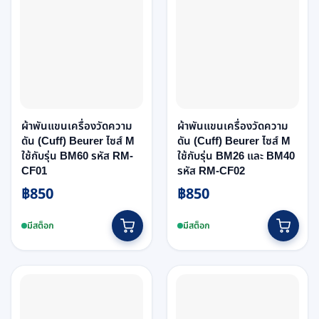
options
may
be
chosen
on
the
product
page
ผ้าพันแขนเครื่องวัดความ
ผ้าพันแขนเครื่องวัดความ
ดัน (Cuff) Beurer ไซส์ M
ดัน (Cuff) Beurer ไซส์ M
ใช้กับรุ่น BM60 รหัส RM-
ใช้กับรุ่น BM26 และ BM40
CF01
รหัส RM-CF02
฿
850
฿
850
มีสต็อก
มีสต็อก