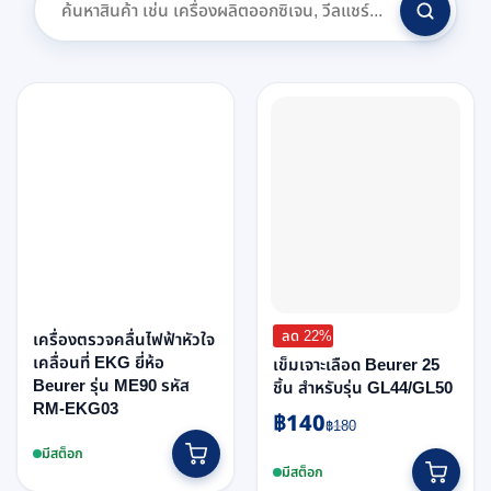
ลด 22%
เครื่องตรวจคลื่นไฟฟ้าหัวใจ
เคลื่อนที่ EKG ยี่ห้อ
เข็มเจาะเลือด Beurer 25
Beurer รุ่น ME90 รหัส
ชิ้น สำหรับรุ่น GL44/GL50
RM-EKG03
฿
140
Original
Current
฿
180
price
price
มีสต็อก
was:
is:
มีสต็อก