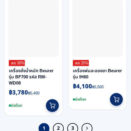
ลด 30%
ลด 25%
เครื่องชั่งน้ำหนัก Beurer
เครื่องพ่นละอองยา Beurer
รุ่น BF700 รหัส RM-
รุ่น IH60
WD08
฿
4,100
Original
Current
฿
5,500
฿
3,780
Original
Current
price
price
฿
5,400
price
price
was:
is:
มีสต็อก
was:
is:
฿5,500.
฿4,100.
มีสต็อก
฿5,400.
฿3,780.
1
2
3