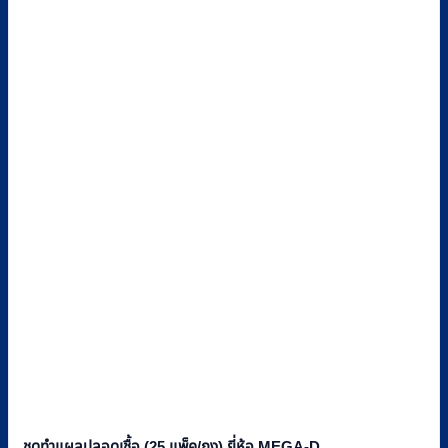
ชุดทำแผลปลอดเชื้อ (25 แพ็ค/ถุง) ยี่ห้อ MEGA-D