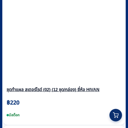
ชุดทำแผล สเตอร์ไรด์ (02) (12 ชุด/กล่อง) ยี่ห้อ HIVAN
฿
220
มีสต็อก