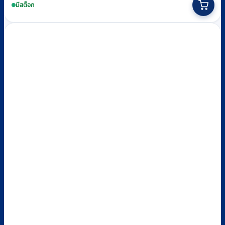
product
มีสต็อก
has
multiple
variants.
The
options
may
be
chosen
on
the
product
page