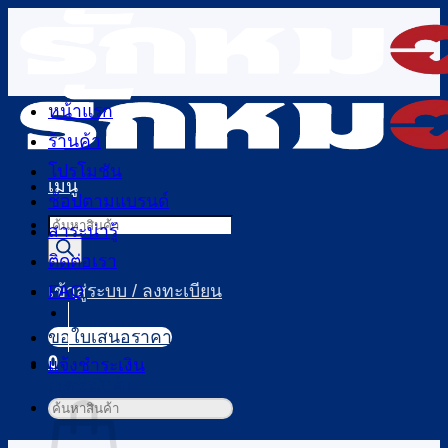
ข้าม
ไป
ยัง
เนื้อหา
หน้าแรก
ร้านค้า
โปรโมชัน
เมนู
ช้อปตามแบรนด์
Products
สาระน่ารู้
search
ติดต่อเรา
FAQ
เข้าสู่ระบบ / ลงทะเบียน
ขอใบเสนอราคา
0
แจ้งชำระเงิน
ตะกร้าสินค้า
ค้นหา: