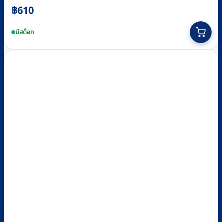
฿
610
มีสต็อก