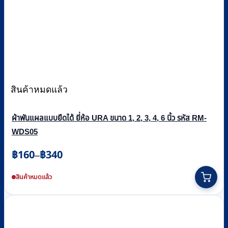
สินค้าหมดแล้ว
ผ้าพันแผลแบบยืดได้ ยี่ห้อ URA ขนาด 1, 2, 3, 4, 6 นิ้ว รหัส RM-
WDS05
Price
฿
160
฿
340
–
range:
This
฿160
product
สินค้าหมดแล้ว
through
has
multiple
฿340
variants.
The