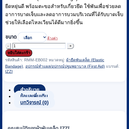
฿490
ยืดหยุ่นดี พร้อมตะขอสำหรับเกี่ยวยึด ใช้พันเพื่อช่วยลด
อาการบาดเจ็บและลดอาการบวมบริเวณที่ได้รับบาดเจ็บ
ช่วยให้เลือดไหลเวียนได้ดีมากยิ่งขึ้น
ขนาด
ล้างค่า
จำนวน
หยิบใส่ตะกร้า
ผ้า
รหัสสินค้า:
RMM-EB002
หมวดหมู่:
ผ้ายืดพันเคล็ด (Elastic
พัน
Bandage)
,
อุปกรณ์ทำแผล/อุปกรณ์ปฐมพยาบาล (First Aid)
แบรนด์:
เคล็ด
IZZI
(Elastic
Bandage)
คำอธิบาย
ขนาด
ข้อมูลเพิ่มเติม
2,
บทวิจารณ์ (0)
3,
4,
6
นิ้ว
คุณสมบัติของผ้าพันเคล็ด IZZI