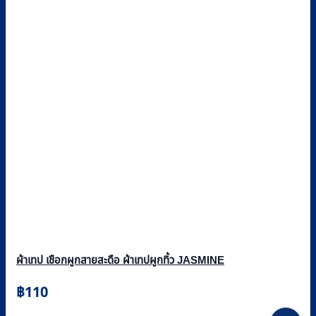
ผ้าเทป เชือกผูกสายสะดือ ผ้าเทปผูกทิ้ว JASMINE
฿
110
This