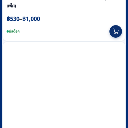
แพ็ค)
Price
฿
530
฿
1,000
–
range:
This
฿530
product
มีสต็อก
through
has
multiple
฿1,000
variants.
The
options
may
be
chosen
on
the
product
page