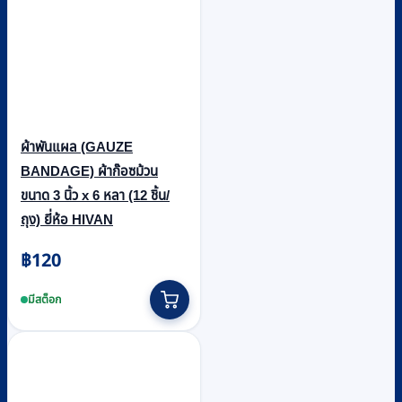
ผ้าพันแผล (GAUZE
BANDAGE) ผ้าก๊อซม้วน
ขนาด 3 นิ้ว x 6 หลา (12 ชิ้น/
ถุง) ยี่ห้อ HIVAN
฿
120
มีสต็อก