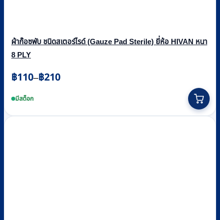
ผ้าก๊อซพับ ชนิดสเตอร์ไรด์ (Gauze Pad Sterile) ยี่ห้อ HIVAN หนา
8 PLY
Price
฿
110
฿
210
–
range:
This
฿110
product
มีสต็อก
through
has
multiple
฿210
variants.
The
options
may
be
chosen
on
the
product