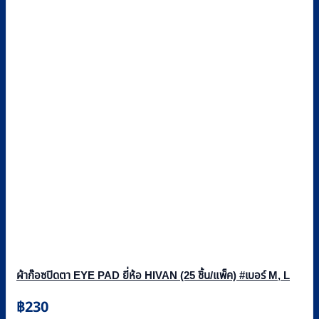
ผ้าก๊อซปิดตา EYE PAD ยี่ห้อ HIVAN (25 ชิ้น/แพ็ค) #เบอร์ M, L
฿
230