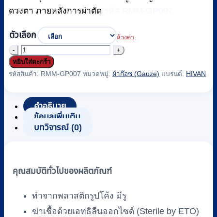
ดวงตา ภายหลังการผ่าตัด
รหัส RMM-GP007
ตัวเลือก
ล้างค่า
จำนวน
หยิบใส่ตะกร้า
ที่
รหัสสินค้า:
RMM-GP007
หมวดหมู่:
ผ้าก๊อซ (Gauze)
แบรนด์:
HIVAN
ครอบ
ตา/
ฝา
คำอธิบาย
ข้อมูลเพิ่มเติม
ครอบ
บทวิจารณ์ (0)
ตา
HIVAN
EYE
SHIELD
คุณสมบัติทั่วไปของผลิตภัณฑ์
ข้าง
ซ้าย-
ทำจากพลาสติกรูปโค้ง มีรู
ข้าง
ฆ่าเชื้อด้วยเอทธิลีนออกไซด์ (Sterile by ETO)
ขวา