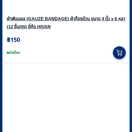
ผ้าพันแผล (GAUZE BANDAGE) ผ้าก๊อซม้วน ขนาด 4 นิ้ว x 6 หลา
(12 ชิ้น/ถุง) ยี่ห้อ HIVAN
฿
150
มีสต็อก