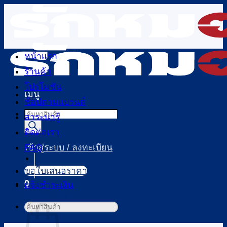
ข้าม
ไป
ยัง
เนื้อหา
หน้าแรก
ร้านค้า
โปรโมชัน
เมนู
ช้อปตามแบรนด์
Products
สาระน่ารู้
search
ติดต่อเรา
FAQ
เข้าสู่ระบบ / ลงทะเบียน
ขอใบเสนอราคา
0
แจ้งชำระเงิน
ตะกร้าสินค้า
ค้นหา: