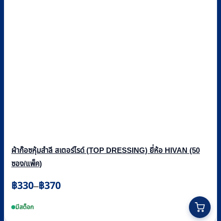
ผ้าก๊อซหุ้มสำลี สเตอร์ไรด์ (TOP DRESSING) ยี่ห้อ HIVAN (50
ซอง/แพ็ค)
Price
฿
330
฿
370
–
range:
This
฿330
product
มีสต็อก
through
has