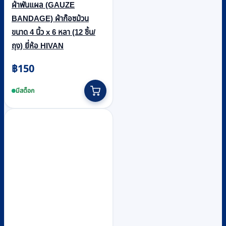
ผ้าพันแผล (GAUZE
BANDAGE) ผ้าก๊อซม้วน
ขนาด 4 นิ้ว x 6 หลา (12 ชิ้น/
ถุง) ยี่ห้อ HIVAN
฿
150
มีสต็อก