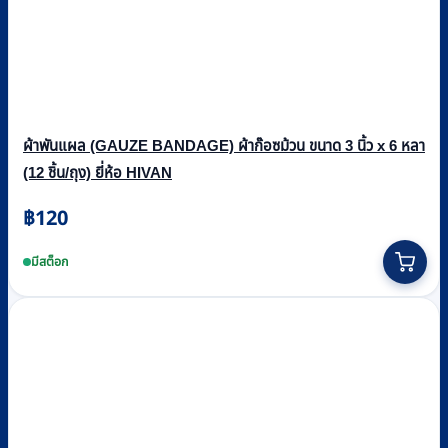
ผ้าพันแผล (GAUZE BANDAGE) ผ้าก๊อซม้วน ขนาด 3 นิ้ว x 6 หลา
(12 ชิ้น/ถุง) ยี่ห้อ HIVAN
฿
120
มีสต็อก