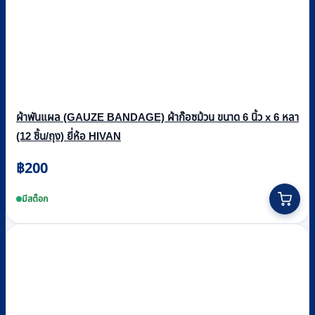
ผ้าพันแผล (GAUZE BANDAGE) ผ้าก๊อซม้วน ขนาด 6 นิ้ว x 6 หลา
(12 ชิ้น/ถุง) ยี่ห้อ HIVAN
฿
200
มีสต็อก