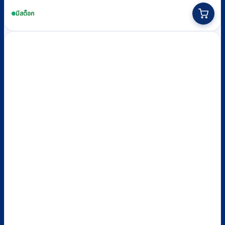
This
product
มีสต็อก
has
multiple
variants.
The
options
may
be
chosen
on
the
product
page