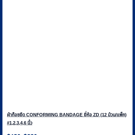
ผ้าก๊อซยืด CONFORMING BANDAGE ยี่ห้อ ZD (12 ม้วน/แพ็ค)
#1,2,3,4,6 นิ้ว
Price