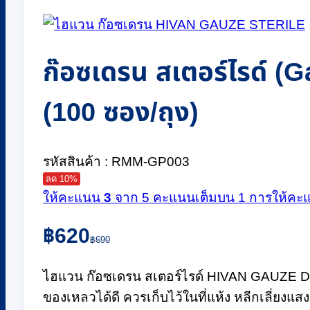
ก๊อซเดรน สเตอร์ไรด์ (G
(100 ซอง/ถุง)
รหัสสินค้า : RMM-GP003
ลด 10%
ให้คะแนน
3
จาก 5 คะแนนเต็มบน
1
การให้คะแ
Original
Current
฿
620
price
price
฿
690
was:
is:
฿690.
฿620.
ไฮแวน ก๊อซเดรน สเตอร์ไรด์ HIVAN GAUZE DRA
ของเหลวได้ดี ควรเก็บไว้ในที่แห้ง หลีกเลี่ยงแ