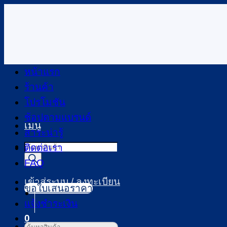
ข้าม
ไป
ยัง
เนื้อหา
หน้าแรก
ร้านค้า
โปรโมชัน
ช้อปตามแบรนด์
เมนู
สาระน่ารู้
Products
ติดต่อเรา
search
FAQ
เข้าสู่ระบบ / ลงทะเบียน
ขอใบเสนอราคา
แจ้งชำระเงิน
0