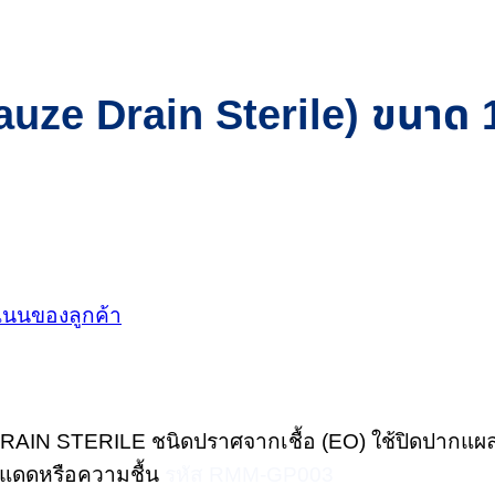
auze Drain Sterile) ขนาด 1
นนของลูกค้า
IN STERILE ชนิดปราศจากเชื้อ (EO) ใช้ปิดปากแผล ป
สงแดดหรือความชื้น
รหัส RMM-GP003