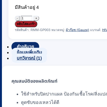
มีสินค้าอยู่ 4
จำนวน
หยิบใส่ตะกร้า
ก๊อ
รหัสสินค้า:
RMM-GP003
หมวดหมู่:
ผ้าก๊อซ (Gauze)
แบรนด์:
HI
ซ
เดรน
คำอธิบาย
ส
ข้อมูลเพิ่มเติม
เต
บทวิจารณ์ (1)
อร์
ไรด์
(Gauze
Drain
คุณสมบัติของผลิตภัณฑ์
Sterile)
ขนาด
ใช้สำหรับปิดปากแผล ป้องกันเชื้อโรค/สิ่ง
1
ดูดซับของเหลวได้ดี
x